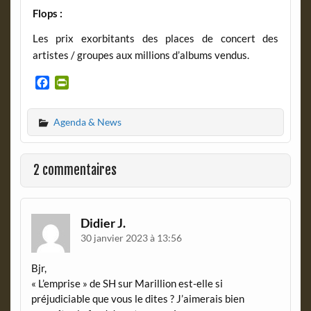
Flops :
Les prix exorbitants des places de concert des
artistes / groupes aux millions d’albums vendus.
F
P
a
r
c
i
Agenda & News
e
n
b
t
o
F
o
r
2 commentaires
k
i
e
n
d
Didier J.
l
30 janvier 2023 à 13:56
y
Bjr,
« L’emprise » de SH sur Marillion est-elle si
préjudiciable que vous le dites ? J’aimerais bien