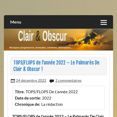
Skip
to
musiques progressives, électroniques, expérimentales,
Clair et Obscur
content
extrêmes, alternatives, texturales
Menu
TOPS/FLOPS de l’année 2022 – Le Palmarès De
Clair & Obscur !
24 décembre 2022
2 commentaires
Titre:
TOPS/FLOPS De L'année 2022
Date de sortie:
2022
Chronique de:
La rédaction
TOPS/FLOPS de l’année 2022 – Le Palmarès De Clair