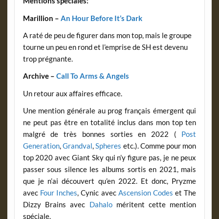
Mentions spéciales:
Marillion –
An Hour Before It’s Dark
A raté de peu de figurer dans mon top, mais le groupe
tourne un peu en rond et l’emprise de SH est devenu
trop prégnante.
Archive –
Call To Arms & Angels
Un retour aux affaires efficace.
Une mention générale au prog français émergent qui
ne peut pas être en totalité inclus dans mon top ten
malgré de très bonnes sorties en 2022 (
Post
Generation
,
Grandval
,
Spheres
etc.). Comme pour mon
top 2020 avec Giant Sky qui n’y figure pas, je ne peux
passer sous silence les albums sortis en 2021, mais
que je n’ai découvert qu’en 2022. Et donc, Pryzme
avec
Four Inches
, Cynic avec
Ascension Codes
et The
Dizzy Brains avec
Dahalo
méritent cette mention
spéciale.