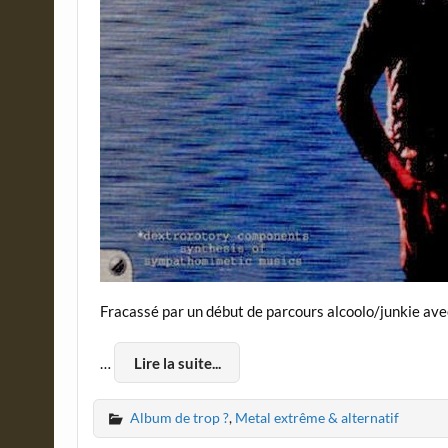
Fracassé par un début de parcours alcoolo/junkie av
…
Lire la suite...
Album de trop ?
,
Metal extrême & alternatif