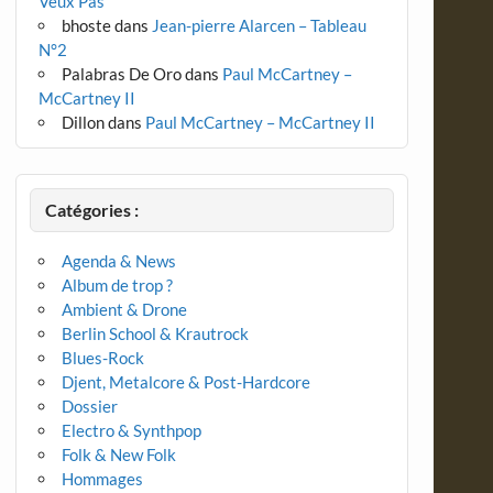
Veux Pas
bhoste
dans
Jean-pierre Alarcen – Tableau
N°2
Palabras De Oro
dans
Paul McCartney –
McCartney II
Dillon
dans
Paul McCartney – McCartney II
Catégories :
Agenda & News
Album de trop ?
Ambient & Drone
Berlin School & Krautrock
Blues-Rock
Djent, Metalcore & Post-Hardcore
Dossier
Electro & Synthpop
Folk & New Folk
Hommages