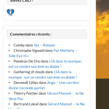
Suivez C&O !
Commentaires récents :
Comby
dans
Yes – Relayer
Christophe Sigwald
dans
Pat Metheny –
Side-Eye III+
Palabras De Oro
dans
L’IA dans la musique :
est-ce vendre son âme au diable ?
Gathering of clouds
dans
L’IA dans la
musique : est-ce vendre son âme au diable ?
Desmedt Gilles
dans
Ange – Une carrière
divine (seconde partie)
Thierry Folcher
dans
Gérard Manset – Je Ne
Veux Pas
Bertrand Lokuli
dans
Gérard Manset – Je Ne