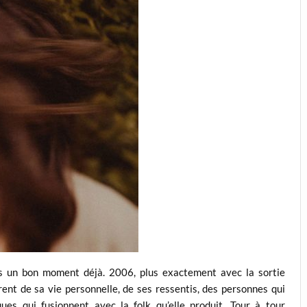
s un bon moment déjà. 2006, plus exactement avec la sortie
irent de sa vie personnelle, de ses ressentis, des personnes qui
ues qui fusionnent avec la folk qu’elle produit. Tour à tour