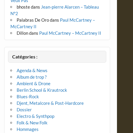
Veux Pas
bhoste
dans
Jean-pierre Alarcen – Tableau
N°2
Palabras De Oro
dans
Paul McCartney –
McCartney II
Dillon
dans
Paul McCartney – McCartney II
Catégories :
Agenda & News
Album de trop ?
Ambient & Drone
Berlin School & Krautrock
Blues-Rock
Djent, Metalcore & Post-Hardcore
Dossier
Electro & Synthpop
Folk & New Folk
Hommages