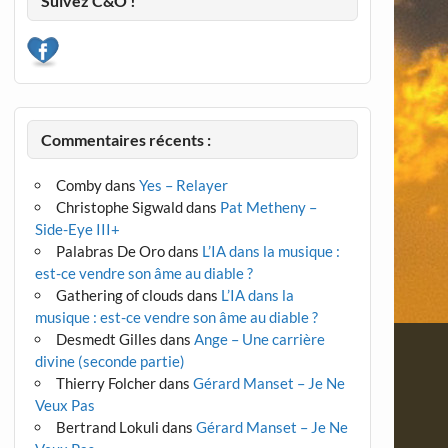
Suivez C&O !
Commentaires récents :
Comby
dans
Yes – Relayer
Christophe Sigwald
dans
Pat Metheny –
Side-Eye III+
Palabras De Oro
dans
L’IA dans la musique :
est-ce vendre son âme au diable ?
Gathering of clouds
dans
L’IA dans la
musique : est-ce vendre son âme au diable ?
Desmedt Gilles
dans
Ange – Une carrière
divine (seconde partie)
Thierry Folcher
dans
Gérard Manset – Je Ne
Veux Pas
Bertrand Lokuli
dans
Gérard Manset – Je Ne