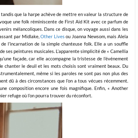
 tandis que la harpe achève de mettre en valeur la structure de
évoque une folk réminiscente de First Aid Kit avec ce parfum de
ouvenirs mélancoliques. Dans ce disque, on voyage aussi dans les
assant par Midlake,
Other Lives
ou Joanna Newsom, mais Alela
de l’incarnation de la simple chanteuse folk. Elle a un souffle
de ses peintures musicales. L’apparente simplicité de « Camellia
 qu’une façade, car elle accompagne la tristesse de l’événement
de chanter le deuil et les mots choisis sont vraiment beaux. Du
instrumentalement, même si les paroles ne sont pas non plus des
ment dû à des circonstances que l’on a tous vécues récemment.
une composition encore une fois magnifique. Enfin, « Another
rnier refuge où l’on pourra trouver du réconfort.