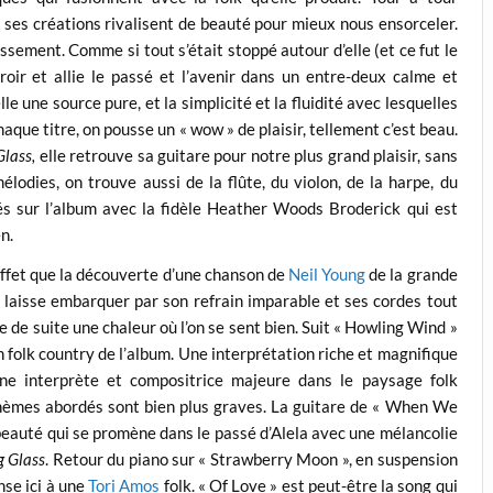
ses créations rivalisent de beauté pour mieux nous ensorceler.
issement. Comme si tout s’était stoppé autour d’elle (et ce fut le
oir et allie le passé et l’avenir dans un entre-deux calme et
le une source pure, et la simplicité et la fluidité avec lesquelles
que titre, on pousse un « wow » de plaisir, tellement c’est beau.
Glass
,
elle retrouve sa guitare pour notre plus grand plaisir, sans
élodies, on trouve aussi de la flûte, du violon, de la harpe, du
ités sur l’album avec la fidèle Heather Woods Broderick qui est
n.
effet que la découverte d’une chanson de
Neil Young
de la grande
se laisse embarquer par son refrain imparable et ses cordes tout
de suite une chaleur où l’on se sent bien. Suit « Howling Wind »
n folk country de l’album. Une interprétation riche et magnifique
une interprète et compositrice majeure dans le paysage folk
thèmes abordés sont bien plus graves. La guitare de « When We
beauté qui se promène dans le passé d’Alela avec une mélancolie
g Glass
. Retour du piano sur « Strawberry Moon », en suspension
nse ici à une
Tori Amos
folk. « Of Love » est peut-être la song qui