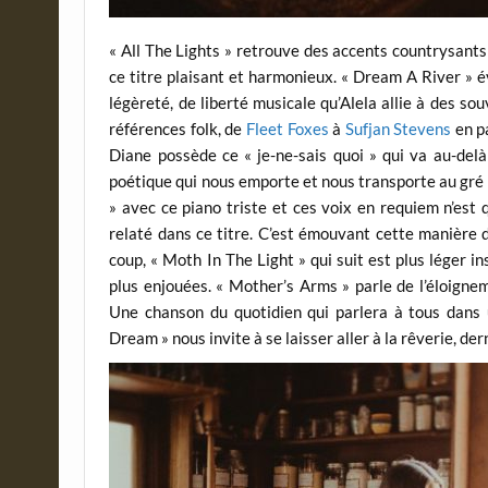
« All The Lights » retrouve des accents countrysants
ce titre plaisant et harmonieux. « Dream A River » 
légèreté, de liberté musicale qu’Alela allie à des s
références folk, de
Fleet Foxes
à
Sufjan Stevens
en p
Diane possède ce « je-ne-sais quoi » qui va au-delà 
poétique qui nous emporte et nous transporte au gré 
» avec ce piano triste et ces voix en requiem n’est
relaté dans ce titre. C’est émouvant cette manière 
coup, « Moth In The Light » qui suit est plus léger 
plus enjouées. « Mother’s Arms » parle de l’éloigne
Une chanson du quotidien qui parlera à tous dans 
Dream » nous invite à se laisser aller à la rêverie, de