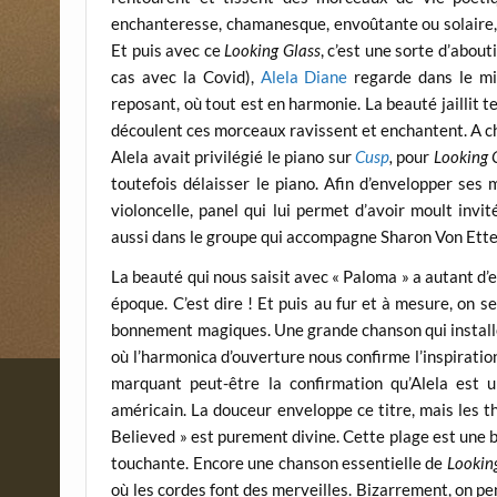
enchanteresse, chamanesque, envoûtante ou solaire, 
Et puis avec ce
Looking Glass
, c’est une sorte d’about
cas avec la Covid),
Alela Diane
regarde dans le mir
reposant, où tout est en harmonie. La beauté jaillit tel
découlent ces morceaux ravissent et enchantent. A cha
Alela avait privilégié le piano sur
Cusp
,
pour
Looking 
toutefois délaisser le piano. Afin d’envelopper ses m
violoncelle, panel qui lui permet d’avoir moult inv
aussi dans le groupe qui accompagne Sharon Von Ette
La beauté qui nous saisit avec « Paloma » a autant d’
époque. C’est dire ! Et puis au fur et à mesure, on 
bonnement magiques. Une grande chanson qui installe 
où l’harmonica d’ouverture nous confirme l’inspiratio
marquant peut-être la confirmation qu’Alela est 
américain. La douceur enveloppe ce titre, mais les 
Believed » est purement divine. Cette plage est une 
touchante. Encore une chanson essentielle de
Lookin
où les cordes font des merveilles. Bizarrement, on pe