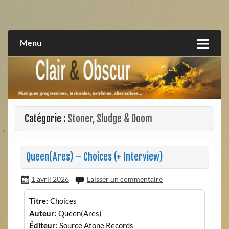
Skip
to
musiques progressives, électroniques, expérimentales,
Clair et Obscur
content
extrêmes, alternatives, texturales
Menu
Catégorie :
Stoner, Sludge & Doom
Queen(Ares) – Choices (+ Interview)
1 avril 2026
Laisser un commentaire
Titre:
Choices
Auteur:
Queen(Ares)
Éditeur:
Source Atone Records