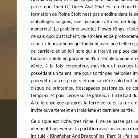
parce que
Land Of Green And Gold
est un chouette
formation de Roine Stolt n’est pas anodine dans le s
emballages soignés, une musique raffinée, de long
modernité. Le problème avec les Flower Kings, c’est q
ne sais quoi d’attachant, de sincère et de profondéme
écouter leurs albums qui tombent avec une belle régu
de carrière et un joli nom qui a trouvé sa place dan
toujours solide en gardienne d’un temple unique en 
génie, à la fois concepteur, musicien et composite
possédant un talent inné pour sortir des mélodies imp
poursuit d’autres projets et une carrière solo tout 
disque de printemps, d’escapades pastorales, de c
temps-ci. Et puis, cerise sur le gâteau, il flirte tout 
A telle enseigne qu’après la terre verte et la terre d
invite ouvertement en troisième et dernière partie.
Ce disque est riche, très riche. Il ne se passe pa
viennent bouleverser la partition avec beaucoup d’opp
intitulé « Kingfisher And Dragonflies (Part 3) » fait