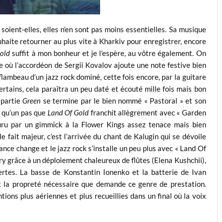
soient-elles, elles n’en sont pas moins essentielles. Sa musique
ouhaite retourner au plus vite à Kharkiv pour enregistrer, encore
Gold
suffit à mon bonheur et je l’espère, au vôtre également. On
ce où l’accordéon de Sergii Kovalov ajoute une note festive bien
flambeau d’un jazz rock dominé, cette fois encore, par la guitare
rtains, cela paraîtra un peu daté et écouté mille fois mais bon
 partie
Green
se termine par le bien nommé « Pastoral » et son
 a qu’un pas que
Land Of Gold
franchit allègrement avec « Garden
ouru par un gimmick à la Flower Kings assez tenace mais bien
 fait majeur, c’est l’arrivée du chant de Kalugin qui se dévoile
ance change et le jazz rock s’installe un peu plus avec « Land Of
ury grâce à un déploiement chaleureux de flûtes (Elena Kushchii),
lertes. La basse de Konstantin Ionenko et la batterie de Ivan
 et la propreté nécessaire que demande ce genre de prestation.
ions plus aériennes et plus recueillies dans un final où la voix