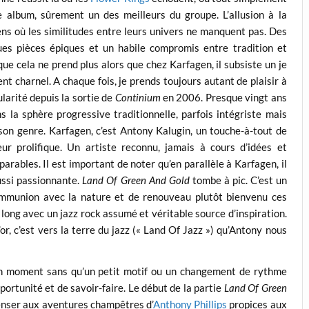
 album, sûrement un des meilleurs du groupe. L’allusion à la
ens où les similitudes entre leurs univers ne manquent pas. Des
ues pièces épiques et un habile compromis entre tradition et
ue cela ne prend plus alors que chez Karfagen, il subsiste un je
nt charnel. A chaque fois, je prends toujours autant de plaisir à
larité depuis la sortie de
Continium
en 2006. Presque vingt ans
s la sphère progressive traditionnelle, parfois intégriste mais
son genre. Karfagen, c’est Antony Kalugin, un touche-à-tout de
ur prolifique. Un artiste reconnu, jamais à cours d’idées et
arables. Il est important de noter qu’en parallèle à Karfagen, il
aussi passionnante.
Land Of Green And Gold
tombe à pic. C’est un
ommunion avec la nature et de renouveau plutôt bienvenu ces
du long avec un jazz rock assumé et véritable source d’inspiration.
’or, c’est vers la terre du jazz (« Land Of Jazz ») qu’Antony nous
s un moment sans qu’un petit motif ou un changement de rythme
ortunité et de savoir-faire. Le début de la partie
Land Of Green
 penser aux aventures champêtres d’
Anthony Phillips
propices aux