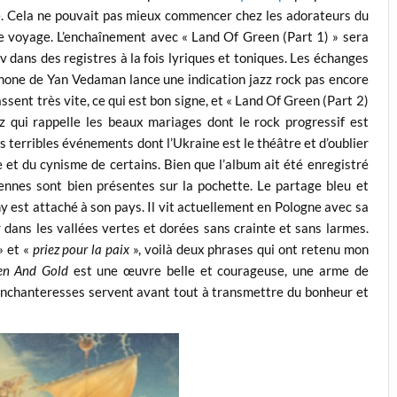
e. Cela ne pouvait pas mieux commencer chez les adorateurs du
 le voyage. L’enchaînement avec « Land Of Green (Part 1) » sera
v dans des registres à la fois lyriques et toniques. Les échanges
phone de Yan Vedaman lance une indication jazz rock pas encore
ent très vite, ce qui est bon signe, et « Land Of Green (Part 2)
 qui rappelle les beaux mariages dont le rock progressif est
es terribles événements dont l’Ukraine est le théâtre et d’oublier
ie et du cynisme de certains. Bien que l’album ait été enregistré
iennes sont bien présentes sur la pochette. Le partage bleu et
y est attaché à son pays. Il vit actuellement en Pologne avec sa
r dans les vallées vertes et dorées sans crainte et sans larmes.
» et «
priez pour la paix
», voilà deux phrases qui ont retenu mon
en And Gold
est une œuvre belle et courageuse, une arme de
enchanteresses servent avant tout à transmettre du bonheur et