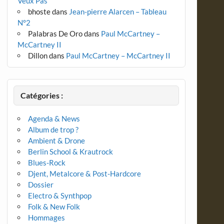
Veux Pas
bhoste
dans
Jean-pierre Alarcen – Tableau
N°2
Palabras De Oro
dans
Paul McCartney –
McCartney II
Dillon
dans
Paul McCartney – McCartney II
Catégories :
Agenda & News
Album de trop ?
Ambient & Drone
Berlin School & Krautrock
Blues-Rock
Djent, Metalcore & Post-Hardcore
Dossier
Electro & Synthpop
Folk & New Folk
Hommages