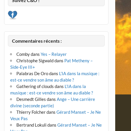
Suivez C&O !
Commentaires récents :
Comby
dans
Yes – Relayer
Christophe Sigwald
dans
Pat Metheny –
Side-Eye III+
Palabras De Oro
dans
L’IA dans la musique :
est-ce vendre son âme au diable ?
Gathering of clouds
dans
L’IA dans la
musique : est-ce vendre son âme au diable ?
Desmedt Gilles
dans
Ange – Une carrière
divine (seconde partie)
Thierry Folcher
dans
Gérard Manset – Je Ne
Veux Pas
Bertrand Lokuli
dans
Gérard Manset – Je Ne