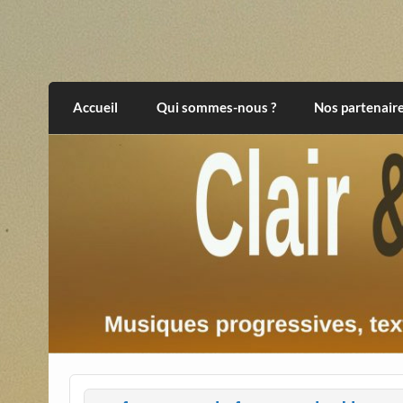
Skip
to
content
Clair et Obscur
musiques progressives, électroniques, expér
Accueil
Qui sommes-nous ?
Nos partenair