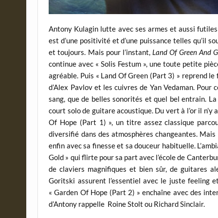
Antony Kulagin lutte avec ses armes et aussi futiles 
est d’une positivité et d’une puissance telles qu’il s
et toujours. Mais pour l’instant,
Land Of Green And 
continue avec « Solis Festum », une toute petite piè
agréable. Puis « Land Of Green (Part 3) » reprend le 
d’Alex Pavlov et les cuivres de Yan Vedaman. Pour ce
sang, que de belles sonorités et quel bel entrain. La
court solo de guitare acoustique. Du vert à l’or il n’y
Of Hope (Part 1) », un titre assez classique parc
diversifié dans des atmosphères changeantes. Mais le
enfin avec sa finesse et sa douceur habituelle. L’ambi
Gold » qui flirte pour sa part avec l’école de Canterb
de claviers magnifiques et bien sûr, de guitares a
Goritski assurent l’essentiel avec le juste feeling
« Garden Of Hope (Part 2) » enchaîne avec des intent
d’Antony rappelle Roine Stolt ou Richard Sinclair.