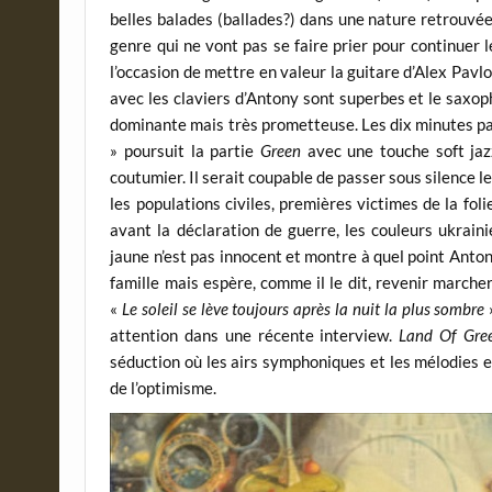
belles balades (ballades?) dans une nature retrouvé
genre qui ne vont pas se faire prier pour continuer
l’occasion de mettre en valeur la guitare d’Alex Pavlo
avec les claviers d’Antony sont superbes et le saxo
dominante mais très prometteuse. Les dix minutes pass
» poursuit la partie
Green
avec une touche soft jazz
coutumier. Il serait coupable de passer sous silence l
les populations civiles, premières victimes de la fol
avant la déclaration de guerre, les couleurs ukrain
jaune n’est pas innocent et montre à quel point Anton
famille mais espère, comme il le dit, revenir marche
«
Le soleil se lève toujours après la nuit la plus sombre
attention dans une récente interview.
Land Of Gre
séduction où les airs symphoniques et les mélodies 
de l’optimisme.