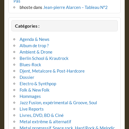
Pas
bhoste
dans
Jean-pierre Alarcen – Tableau N°2
Catégories :
Agenda & News
Album de trop ?
Ambient & Drone
Berlin School & Krautrock
Blues-Rock
Djent, Metalcore & Post-Hardcore
Dossier
Electro & Synthpop
Folk & New Folk
Hommages
Jazz Fusion, expérimental & Groove, Soul
Live Reports
Livres, DVD, BD & Ciné
Metal extrême & alternatif
Metal progressif, Space rock, Hard Rock & Melodic