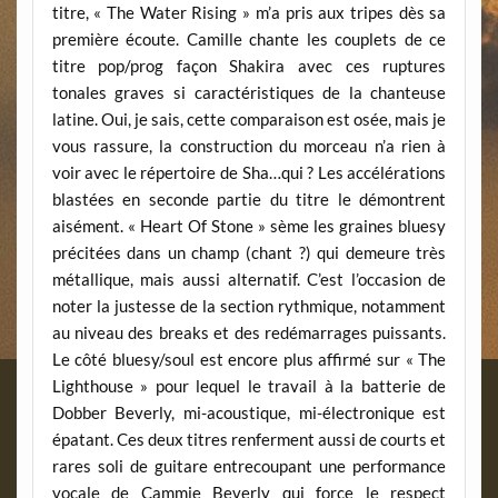
titre, « The Water Rising » m’a pris aux tripes dès sa
première écoute. Camille chante les couplets de ce
titre pop/prog façon Shakira avec ces ruptures
tonales graves si caractéristiques de la chanteuse
latine. Oui, je sais, cette comparaison est osée, mais je
vous rassure, la construction du morceau n’a rien à
voir avec le répertoire de Sha…qui ? Les accélérations
blastées en seconde partie du titre le démontrent
aisément. « Heart Of Stone » sème les graines bluesy
précitées dans un champ (chant ?) qui demeure très
métallique, mais aussi alternatif. C’est l’occasion de
noter la justesse de la section rythmique, notamment
au niveau des breaks et des redémarrages puissants.
Le côté bluesy/soul est encore plus affirmé sur « The
Lighthouse » pour lequel le travail à la batterie de
Dobber Beverly, mi-acoustique, mi-électronique est
épatant. Ces deux titres renferment aussi de courts et
rares soli de guitare entrecoupant une performance
vocale de Cammie Beverly qui force le respect