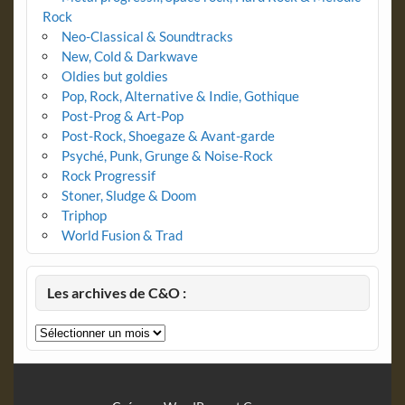
Rock
Neo-Classical & Soundtracks
New, Cold & Darkwave
Oldies but goldies
Pop, Rock, Alternative & Indie, Gothique
Post-Prog & Art-Pop
Post-Rock, Shoegaze & Avant-garde
Psyché, Punk, Grunge & Noise-Rock
Rock Progressif
Stoner, Sludge & Doom
Triphop
World Fusion & Trad
Les archives de C&O :
Les
archives
de
C&O
: