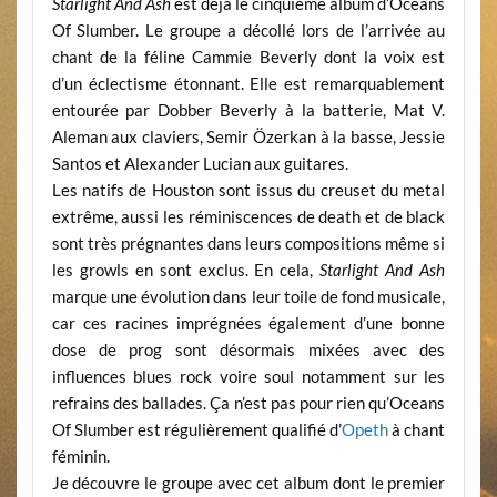
Starlight And Ash
est déjà le cinquième album d’Oceans
Of Slumber. Le groupe a décollé lors de l’arrivée au
chant de la féline Cammie Beverly dont la voix est
d’un éclectisme étonnant. Elle est remarquablement
entourée par Dobber Beverly à la batterie, Mat V.
Aleman aux claviers, Semir Özerkan à la basse, Jessie
Santos et Alexander Lucian aux guitares.
Les natifs de Houston sont issus du creuset du metal
extrême, aussi les réminiscences de death et de black
sont très prégnantes dans leurs compositions même si
les growls en sont exclus. En cela,
Starlight And Ash
marque une évolution dans leur toile de fond musicale,
car ces racines imprégnées également d’une bonne
dose de prog sont désormais mixées avec des
influences blues rock voire soul notamment sur les
refrains des ballades. Ça n’est pas pour rien qu’Oceans
Of Slumber est régulièrement qualifié d’
Opeth
à chant
féminin.
Je découvre le groupe avec cet album dont le premier