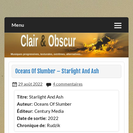
Skip
to
musiques progressives, électroniques, expérimentales,
Clair et Obscur
content
extrêmes, alternatives, texturales
Menu
Oceans Of Slumber – Starlight And Ash
29 août 2022
4 commentaires
Titre:
Starlight And Ash
Auteur:
Oceans Of Slumber
Éditeur:
Century Media
Date de sortie:
2022
Chronique de:
Rudzik