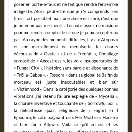
poser en porte-à-faux et ne fait que rendre l’ensemble
indigeste. Alors, peut-être que je n’y comprends rien
(c’est fort possible) mais une chose est sûre, c’est que
je ne veux pas me mentir. J’écoute assez de musique
pour me rendre compte de ce que je peux accepter ou
pas. Au rayon des moments difficiles, il y a « Atopos »
et son martellement de menuiserie, les chants
décousus de « Ovule » et de « Freefall », l’empilage
surdosé de « Ancestress », les voix insupportables de
« Fungal City », l’histoire sans parole et dissonante de
« Trölla-Gabba », « Fossora » dans sa globalité (la fin du
morceau est juste inécoutable) et bien sûr
« Victimhood ». Dans la catégorie des quelques bonnes
vibrations, j’ai retenu l’allure espiègle de « Mycelia »,
la chorale inventive et touchante de « Sorrowful Soil »,
la délicatesse quasi religieuse de « Fagurt Er Í
Fjöõum », le côté poignant de « Her Mother’s House »
et bien sûr « Allow ». Voilà ce qu’il en est et les
dernières notes de hautbois ne suffiront pas pour être