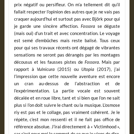
prix négatif ou persifleur. On m’a tellement dit qu’il
fallait respecter l’opinion des autres que je ne vais pas
craquer aujourd’hui et surtout pas avec Björk pour qui
je garde une sincère affection.
Fossora
se déguste
(mais oui) d’un trait et avec concentration. Le voyage
est semé d’embûches mais reste balisé. Tous ceux
pour qui ses travaux récents ont dégagé de vibrantes
sensations ne seront pas dérangés par les montages
décousus et les fausses pistes de
Fossora
. Mais par
rapport à
Vulnicura
(2015) ou
Utopia
(2017), j’ai
l’impression que cette nouvelle aventure est encore
un cran au-dessus de l’abstraction et de
l’expérimentation. La partie vocale est souvent
décalée et en roue libre, tant et si bien que l’on ne sait
plus si l’on doit suivre le chant ou la musique. L’osmose
n’y est pas et le collage, pas vraiment cohérent. Je le
répète, c’est mon ressenti et il ne fait pas office de
référence absolue. J’irai directement à « Victimhood »,
car c’est pour moi le sommet de ce que je viens de dire.