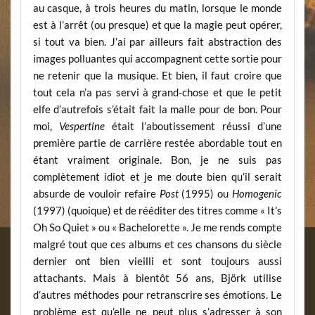
au casque, à trois heures du matin, lorsque le monde
est à l’arrêt (ou presque) et que la magie peut opérer,
si tout va bien. J’ai par ailleurs fait abstraction des
images polluantes qui accompagnent cette sortie pour
ne retenir que la musique. Et bien, il faut croire que
tout cela n’a pas servi à grand-chose et que le petit
elfe d’autrefois s’était fait la malle pour de bon. Pour
moi,
Vespertine
était l’aboutissement réussi d’une
première partie de carrière restée abordable tout en
étant vraiment originale. Bon, je ne suis pas
complètement idiot et je me doute bien qu’il serait
absurde de vouloir refaire
Post
(1995) ou
Homogenic
(1997) (quoique) et de rééditer des titres comme « It’s
Oh So Quiet » ou « Bachelorette ». Je me rends compte
malgré tout que ces albums et ces chansons du siècle
dernier ont bien vieilli et sont toujours aussi
attachants. Mais à bientôt 56 ans, Björk utilise
d’autres méthodes pour retranscrire ses émotions. Le
problème est qu’elle ne peut plus s’adresser à son