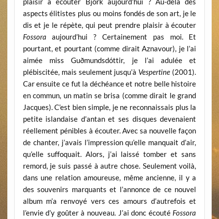
plaisir à écouter Björk aujourd’hui ? Au-delà des
aspects élitistes plus ou moins fondés de son art, je le
dis et je le répète, qui peut prendre plaisir à écouter
Fossora
aujourd’hui ? Certainement pas moi. Et
pourtant, et pourtant (comme dirait Aznavour), je l’ai
aimée miss Guðmundsdóttir, je l’ai adulée et
plébiscitée, mais seulement jusqu’à
Vespertine
(2001).
Car ensuite ce fut la déchéance et notre belle histoire
en commun, un matin se brisa (comme dirait le grand
Jacques). C’est bien simple, je ne reconnaissais plus la
petite islandaise d’antan et ses disques devenaient
réellement pénibles à écouter. Avec sa nouvelle façon
de chanter, j’avais l’impression qu’elle manquait d’air,
qu’elle suffoquait. Alors, j’ai laissé tomber et sans
remord, je suis passé à autre chose. Seulement voilà,
dans une relation amoureuse, même ancienne, il y a
des souvenirs marquants et l’annonce de ce nouvel
album m’a renvoyé vers ces amours d’autrefois et
l’envie d’y goûter à nouveau. J’ai donc écouté
Fossora