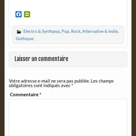
F
P
a
r
c
i
Electro & Synthpop
,
Pop, Rock, Alternative & Indie,
e
n
b
t
Gothique
o
F
o
r
k
i
Laisser un commentaire
e
n
d
Votre adresse e-mail ne sera pas publiée.
Les champs
l
obligatoires sont indiqués avec
*
y
Commentaire
*