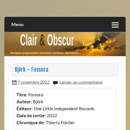
Skip
to
musiques progressives, électroniques, expérimentales,
Clair et Obscur
content
extrêmes, alternatives, texturales
Menu
Björk – Fossora
7 novembre 2022
Laisser un commentaire
Titre:
Fossora
Auteur:
Björk
Éditeur:
One Little Independent Records
Date de sortie:
2022
Chronique de:
Thierry Folcher