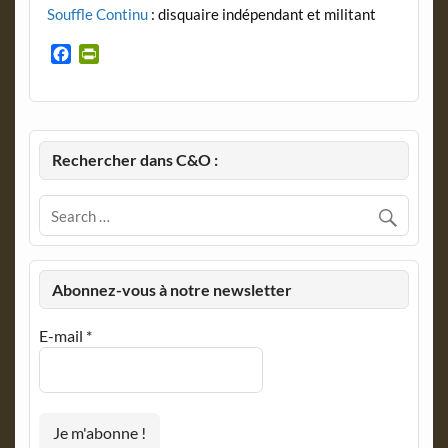
Souffle Continu
: disquaire indépendant et militant
F
P
a
r
c
i
e
n
b
t
o
F
Rechercher dans C&O :
o
r
k
i
e
n
d
l
Abonnez-vous à notre newsletter
y
E-mail
*