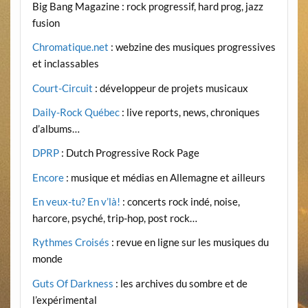
Big Bang Magazine : rock progressif, hard prog, jazz
fusion
Chromatique.net
: webzine des musiques progressives
et inclassables
Court-Circuit
: développeur de projets musicaux
Daily-Rock Québec
: live reports, news, chroniques
d’albums…
DPRP
: Dutch Progressive Rock Page
Encore
: musique et médias en Allemagne et ailleurs
En veux-tu? En v’là!
: concerts rock indé, noise,
harcore, psyché, trip-hop, post rock…
Rythmes Croisés
: revue en ligne sur les musiques du
monde
Guts Of Darkness
: les archives du sombre et de
l’expérimental