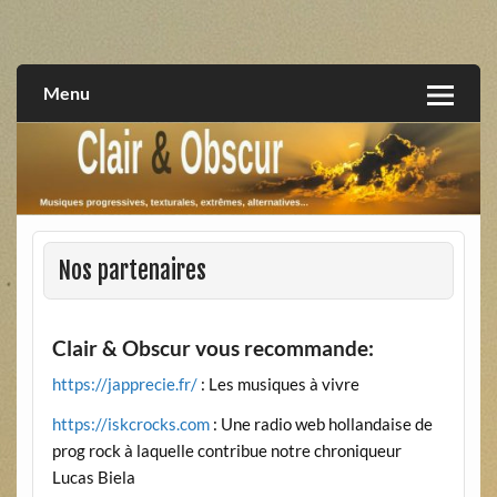
Skip
to
musiques progressives, électroniques, expérimentales,
Clair et Obscur
content
extrêmes, alternatives, texturales
Menu
Nos partenaires
Clair & Obscur vous recommande:
https://japprecie.fr/
: Les musiques à vivre
https://iskcrocks.com
: Une radio web hollandaise de
prog rock à laquelle contribue notre chroniqueur
Lucas Biela