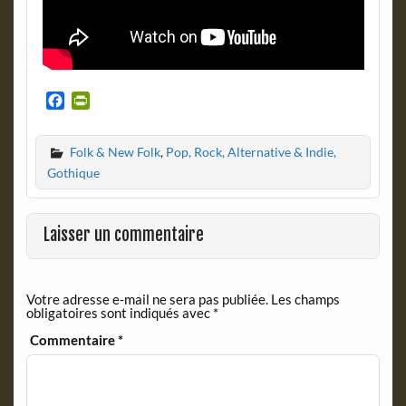
F
P
a
r
c
i
Folk & New Folk
,
Pop, Rock, Alternative & Indie,
e
n
b
t
Gothique
o
F
o
r
k
i
Laisser un commentaire
e
n
d
Votre adresse e-mail ne sera pas publiée.
Les champs
l
obligatoires sont indiqués avec
*
y
Commentaire
*