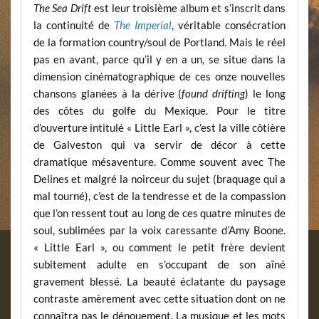
The Sea Drift
est leur troisième album et s’inscrit dans
la continuité de
The Imperial
, véritable consécration
de la formation country/soul de Portland. Mais le réel
pas en avant, parce qu’il y en a un, se situe dans la
dimension cinématographique de ces onze nouvelles
chansons glanées à la dérive (
found drifting
) le long
des côtes du golfe du Mexique. Pour le titre
d’ouverture intitulé « Little Earl », c’est la ville côtière
de Galveston qui va servir de décor à cette
dramatique mésaventure. Comme souvent avec The
Delines et malgré la noirceur du sujet (braquage qui a
mal tourné), c’est de la tendresse et de la compassion
que l’on ressent tout au long de ces quatre minutes de
soul, sublimées par la voix caressante d’Amy Boone.
« Little Earl », ou comment le petit frère devient
subitement adulte en s’occupant de son aîné
gravement blessé. La beauté éclatante du paysage
contraste amèrement avec cette situation dont on ne
connaîtra pas le dénouement. La musique et les mots