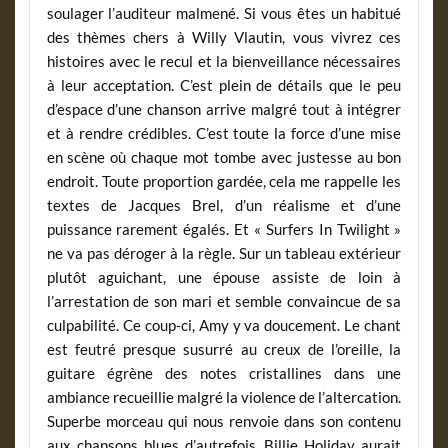
soulager l’auditeur malmené. Si vous êtes un habitué
des thèmes chers à Willy Vlautin, vous vivrez ces
histoires avec le recul et la bienveillance nécessaires
à leur acceptation. C’est plein de détails que le peu
d’espace d’une chanson arrive malgré tout à intégrer
et à rendre crédibles. C’est toute la force d’une mise
en scène où chaque mot tombe avec justesse au bon
endroit. Toute proportion gardée, cela me rappelle les
textes de Jacques Brel, d’un réalisme et d’une
puissance rarement égalés. Et « Surfers In Twilight »
ne va pas déroger à la règle. Sur un tableau extérieur
plutôt aguichant, une épouse assiste de loin à
l’arrestation de son mari et semble convaincue de sa
culpabilité. Ce coup-ci, Amy y va doucement. Le chant
est feutré presque susurré au creux de l’oreille, la
guitare égrène des notes cristallines dans une
ambiance recueillie malgré la violence de l’altercation.
Superbe morceau qui nous renvoie dans son contenu
aux chansons blues d’autrefois. Billie Holiday aurait