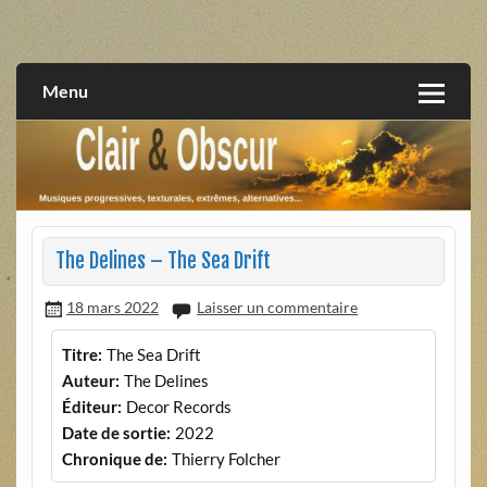
Skip
to
musiques progressives, électroniques, expérimentales,
Clair et Obscur
content
extrêmes, alternatives, texturales
Menu
The Delines – The Sea Drift
18 mars 2022
Laisser un commentaire
Titre:
The Sea Drift
Auteur:
The Delines
Éditeur:
Decor Records
Date de sortie:
2022
Chronique de:
Thierry Folcher