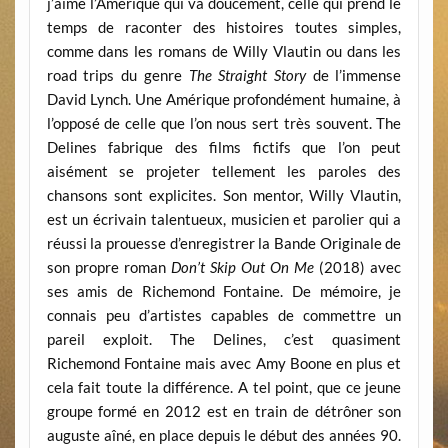
j’aime l’Amérique qui va doucement, celle qui prend le
temps de raconter des histoires toutes simples,
comme dans les romans de Willy Vlautin ou dans les
road trips du genre
The Straight Story
de l’immense
David Lynch. Une Amérique profondément humaine, à
l’opposé de celle que l’on nous sert très souvent. The
Delines fabrique des films fictifs que l’on peut
aisément se projeter tellement les paroles des
chansons sont explicites. Son mentor, Willy Vlautin,
est un écrivain talentueux, musicien et parolier qui a
réussi la prouesse d’enregistrer la Bande Originale de
son propre roman
Don’t Skip Out On Me
(2018) avec
ses amis de Richemond Fontaine. De mémoire, je
connais peu d’artistes capables de commettre un
pareil exploit. The Delines, c’est quasiment
Richemond Fontaine mais avec Amy Boone en plus et
cela fait toute la différence. A tel point, que ce jeune
groupe formé en 2012 est en train de détrôner son
auguste aîné, en place depuis le début des années 90.