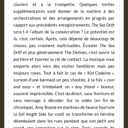
claviers et à la trompette. Quelques invités
supplémentaires vont donner de la matière à des
orchestrations et des arrangements en progrès par
rapport aux précédents enregistrements.
The Sea Drift
sera t-il l’album de la consécration ? Le potentiel est
là, c’est certain. Après, cela dépend de beaucoup de
choses, pas vraiment maîtrisables. Écouter
The Sea
Drift
et plus généralement The Delines, c’est ouvrir la
portière et tourner la clé de contact. La musique vous
emporte alors vers des visites familières mais pas
toujours roses. Tout à fait le cas de « Kid Codeine »,
surnom d’une barmaid un peu shootée, à la fois «
cool
and easy
» et trimbalant un «
boy friend
» boxeur,
souvent imprévisible. C’est du direct, sans fioriture et
sans message à décoder. Sur la vidéo (en fin de
chronique), Amy Boone en manteau de fausse fourrure
(
a full length fake fur coat
) se transforme en héroïne
déambulant dans les rues pendant que son petit ami
reçoit une correction sur le ring. Trois accords de