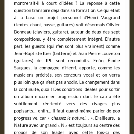
montrerait-il à court d’idées ? La réponse à cette
question transpire déjà dans sa formation. Ce qui était
à la base un projet personnel d’Henri Vaugrand
(textes, chant, basse, guitares) voit désormais Olivier
Bonneau (claviers, guitare), auteur de deux des sept
compositions, y être complètement intégré. D’autre
part, les guests (qui n’en sont plus vraiment) comme
Jean-Baptiste Itier (batterie) et Jean Pierre Louveton
(guitares) de JPL sont reconduits. Enfin, Élodie
Saugues, la compagne d’Henri, apporte, comme les
musiciens précités, son concours vocal et on verra
plus loin que ça n’est pas anodin. Le changement dans
la continuité, quoi ! Des conditions idéales pour sortir
un album encore en progression dont le cap a été
subtilement réorienté vers des rivages plus
popisants… enfin… il faut quand-même parler de pop
progressive, car
« chassez le naturel… »
. D’ailleurs, la
Nature avec un grand « N » est toujours au centre des
propos de son leader avec cette fois-ci des