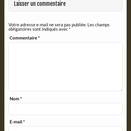
k
i
Laisser un commentaire
e
n
d
Votre adresse e-mail ne sera pas publiée.
Les champs
l
obligatoires sont indiqués avec
*
y
Commentaire
*
Nom
*
E-mail
*