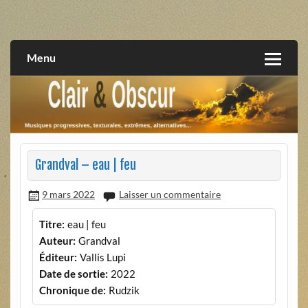
Skip
to
musiques progressives, électroniques, expérimentales,
Clair et Obscur
content
extrêmes, alternatives, texturales
Menu
Grandval – eau | feu
9 mars 2022
Laisser un commentaire
Titre:
eau | feu
Auteur:
Grandval
Éditeur:
Vallis Lupi
Date de sortie:
2022
Chronique de:
Rudzik