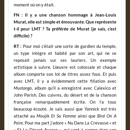
moment où on y était.
FN : Il y a une chanson hommage à Jean-Louis
Murat, elle est simple et émouvante. Que représente
t-il pour LMT ? Ta préférée de Murat (je sais, c’est
difficile) ?
RT :
Pour moi c’était une sorte de gardien du temple,
un type intègre et habité par son art, qui ne se
reposait jamais sur ses lauriers. Un exemple
artistique à suivre. L’œuvre est colossale et chaque
album comporte son lot de titres assez fous. Et puis
avec LMT, il y a évidemment cette filiation avec
Mustango
, album qu’il a enregistré avec Calexico et
John Parish. Des cuivres, du désert et de la chanson
française remarquablement écrite. On l’a tous
beaucoup écouté. Je sais aussi que Yannick est très
attaché au
Moujik Et Sa Femme
ainsi que
Bird On A
Poire
. Pour ma part j’adore « Nu Dans La Crevasse » et
« Et Le Désert Avance », qui sont à ranger dans son