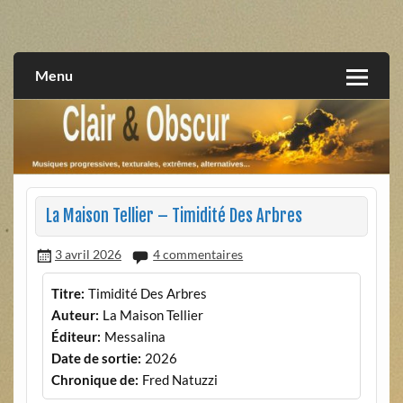
Skip
to
musiques progressives, électroniques, expérimentales,
Clair et Obscur
content
extrêmes, alternatives, texturales
Menu
La Maison Tellier – Timidité Des Arbres
3 avril 2026
4 commentaires
Titre:
Timidité Des Arbres
Auteur:
La Maison Tellier
Éditeur:
Messalina
Date de sortie:
2026
Chronique de:
Fred Natuzzi