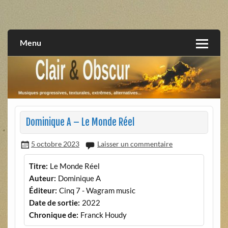
Skip
to
musiques progressives, électroniques, expérimentales,
Clair et Obscur
content
extrêmes, alternatives, texturales
Menu
Dominique A – Le Monde Réel
5 octobre 2023
Laisser un commentaire
Titre:
Le Monde Réel
Auteur:
Dominique A
Éditeur:
Cinq 7 - Wagram music
Date de sortie:
2022
Chronique de:
Franck Houdy