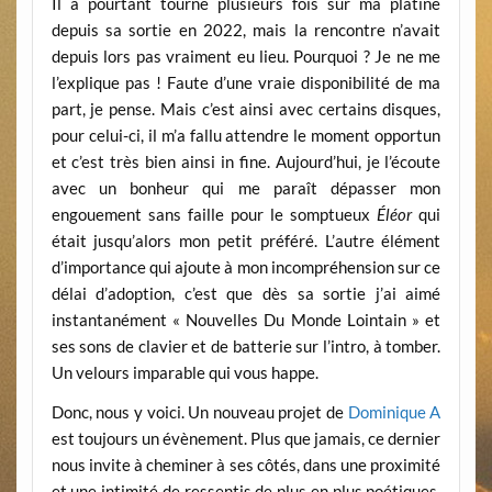
Il a pourtant tourné plusieurs fois sur ma platine
depuis sa sortie en 2022, mais la rencontre n’avait
depuis lors pas vraiment eu lieu. Pourquoi ? Je ne me
l’explique pas ! Faute d’une vraie disponibilité de ma
part, je pense. Mais c’est ainsi avec certains disques,
pour celui-ci, il m’a fallu attendre le moment opportun
et c’est très bien ainsi in fine. Aujourd’hui, je l’écoute
avec un bonheur qui me paraît dépasser mon
engouement sans faille pour le somptueux
Éléor
qui
était jusqu’alors mon petit préféré. L’autre élément
d’importance qui ajoute à mon incompréhension sur ce
délai d’adoption, c’est que dès sa sortie j’ai aimé
instantanément « Nouvelles Du Monde Lointain » et
ses sons de clavier et de batterie sur l’intro, à tomber.
Un velours imparable qui vous happe.
Donc, nous y voici. Un nouveau projet de
Dominique A
est toujours un évènement. Plus que jamais, ce dernier
nous invite à cheminer à ses côtés, dans une proximité
et une intimité de ressentis de plus en plus poétiques.