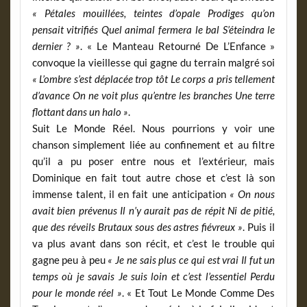
« Pétales mouillées, teintes d’opale Prodiges qu’on
pensait vitrifiés Quel animal fermera le bal S’éteindra le
dernier ? »
. « Le Manteau Retourné De L’Enfance »
convoque la vieillesse qui gagne du terrain malgré soi
« L’ombre s’est déplacée trop tôt Le corps a pris tellement
d’avance On ne voit plus qu’entre les branches Une terre
flottant dans un halo »
.
Suit Le Monde Réel. Nous pourrions y voir une
chanson simplement liée au confinement et au filtre
qu’il a pu poser entre nous et l’extérieur, mais
Dominique en fait tout autre chose et c’est là son
immense talent, il en fait une anticipation
« On nous
avait bien prévenus Il n’y aurait pas de répit Ni de pitié,
que des réveils Brutaux sous des astres fiévreux »
. Puis il
va plus avant dans son récit, et c’est le trouble qui
gagne peu à peu
« Je ne sais plus ce qui est vrai Il fut un
temps où je savais Je suis loin et c’est l’essentiel Perdu
pour le monde réel »
. « Et Tout Le Monde Comme Des