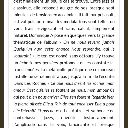
c’est finalement un peu le cas je trouve. Entre jazz et
classique, elle rebondit au gré de ses presque sept
minutes, de tensions en accalmies. Il fait jour puis nuit,
estival puis automnal, les modulations sont telles un
vent frais revigorant et sans calcul, simplement
naturel. Dominique A pose en quelques vers la grande
thématique de l’album
« On ne nous reverra jamais
Quelqu’un aura cette chance Nous reprendre, qui le
voudrait ? »
, le ton est donné, sans détours. J’y trouve
un écho à mes pensées profondes et les constate ici
transcendées. La mélancolie poétique que ce morceau
installe ne se démentira pas jusqu’à la fin de l’écoute.
Dans Les Roches
« Ce que nous disent les roches, mon
amour C’est qu’elles se foutent de nous, mon amour Ce
qui peut bien nous arriver Elles s’en foutent Regarde bien
la pierre plissée Elle a l’air de tout encaisser Elle a pour
elle l’éternité Et pas nous »
. Les Autres et sa boucle de
contrebasse jazzy, envoûte instantanément.
L’amplitude dans la voix, lancinante et presque