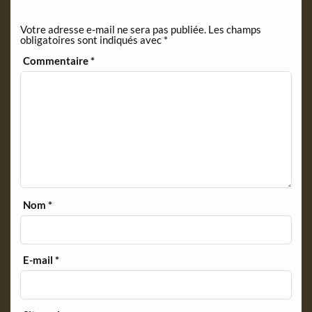
e
n
Votre adresse e-mail ne sera pas publiée.
Les champs
d
obligatoires sont indiqués avec
*
l
y
Commentaire
*
Nom
*
E-mail
*