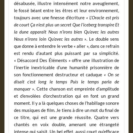
désabusée, illustre intensément notre aveuglement,
le fossé béant entre les êtres et leur environnement,
toujours avec une finesse d’écriture
« L’Oracle est pris
de court Ça n’est plus un secret Que l’iceberg transpire Et
la dune apparaît Nous n’irons bien Qu’avec les autres
Nous n’irons loin Qu’avec les autres »
. Le double sens
que donne à entendre le verbe « aller », dans ce refrain
est rendu d’autant plus puissant par sa simplicité.
« Désaccord Des Éléments » offre une illustration de
l’inertie inextricable d’une humanité prisonnière de
son fonctionnement destructeur et caduque
« On se
disait c’est long le temps Puis le temps parla de
manquer »
. Cette chanson est empreinte d’amplitude
et d’envolées d’orchestration qui en font un grand
moment. Il y a là quelques choses de l’habillage sonore
des musiques de film. Je tiens à dire un mot du final de
ce titre, qui est une grande réussite. Quatre vers
chantés en voix double, amenant une étrangeté
intense qui saisit. Un bel effet, aussi court qu’efficace