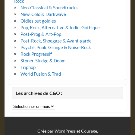
Rock
Neo-Classical & Soundtracks
New, Cold & Darkwave
Oldies but goldies
Pop, Rock, Alternative & Indie, Gothique
Post-Prog & Art-Pop
Post-Rock, Shoegaze & Avant-garde
Psyché, Punk, Grunge & Noise-Rock
Rock Progressif
Stoner, Sludge & Doom
Triphop
World Fusion & Trad
Les archives de C&O :
Les
archives
de
C&O
:
Crée par
WordPress
et
Courage
.