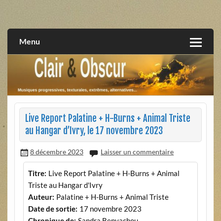
Skip
to
musiques progressives, électroniques, expérimentales,
Clair et Obscur
content
extrêmes, alternatives, texturales
Menu
Live Report Palatine + H-Burns + Animal Triste
au Hangar d’Ivry, le 17 novembre 2023
8 décembre 2023
Laisser un commentaire
Titre:
Live Report Palatine + H-Burns + Animal
Triste au Hangar d'Ivry
Auteur:
Palatine + H-Burns + Animal Triste
Date de sortie:
17 novembre 2023
Chronique de:
Sandra Benyachou