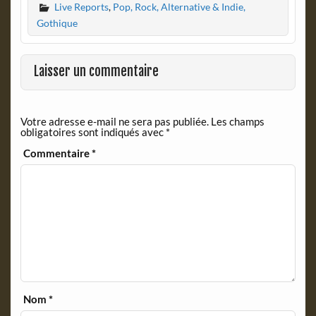
Live Reports
,
Pop, Rock, Alternative & Indie,
e
n
b
t
Gothique
o
F
o
r
k
i
Laisser un commentaire
e
n
d
Votre adresse e-mail ne sera pas publiée.
Les champs
l
obligatoires sont indiqués avec
*
y
Commentaire
*
Nom
*