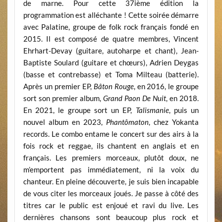
de marne. Pour cette 37ième édition la
programmation est alléchante ! Cette soirée démarre
avec Palatine, groupe de folk rock français fondé en
2015. Il est composé de quatre membres, Vincent
Ehrhart-Devay (guitare, autoharpe et chant), Jean-
Baptiste Soulard (guitare et chœurs), Adrien Deygas
(basse et contrebasse) et Toma Milteau (batterie).
Après un premier EP,
Bâton Rouge
, en 2016, le groupe
sort son premier album,
Grand Paon De Nuit
, en 2018.
En 2021, le groupe sort un EP,
Talismanie
, puis un
nouvel album en 2023,
Phantômaton
, chez Yokanta
records. Le combo entame le concert sur des airs à la
fois rock et reggae, ils chantent en anglais et en
français. Les premiers morceaux, plutôt doux, ne
m’emportent pas immédiatement, ni la voix du
chanteur. En pleine découverte, je suis bien incapable
de vous citer les morceaux joués. Je passe à côté des
titres car le public est enjoué et ravi du live. Les
dernières chansons sont beaucoup plus rock et