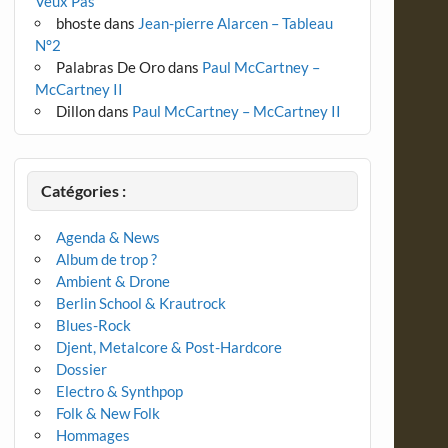
Veux Pas
bhoste
dans
Jean-pierre Alarcen – Tableau
N°2
Palabras De Oro
dans
Paul McCartney –
McCartney II
Dillon
dans
Paul McCartney – McCartney II
Catégories :
Agenda & News
Album de trop ?
Ambient & Drone
Berlin School & Krautrock
Blues-Rock
Djent, Metalcore & Post-Hardcore
Dossier
Electro & Synthpop
Folk & New Folk
Hommages