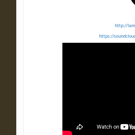
http://lam
https://soundclou