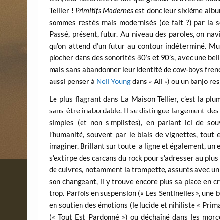
Tellier !
Primitifs Modernes
est donc leur sixième album
sommes restés mais modernisés (de fait ?) par la s
Passé, présent, futur. Au niveau des paroles, on nav
qu’on attend d’un futur au contour indéterminé. Mus
piocher dans des sonorités 80’s et 90’s, avec une belle
mais sans abandonner leur identité de cow-boys frenchie
aussi penser à
Neil Young
dans « Ali ») ou un banjo re
Le plus flagrant dans La Maison Tellier, c’est la pl
sans être inabordable. Il se distingue largement de
simples (et non simplistes), en parlant ici de sou
l’humanité, souvent par le biais de vignettes, tout
imaginer. Brillant sur toute la ligne et également, un
s’extirpe des carcans du rock pour s’adresser au plus
de cuivres, notamment la trompette, assurés avec un b
son changeant, il y trouve encore plus sa place en c
trop. Parfois en suspension (« Les Sentinelles », une
en soutien des émotions (le lucide et nihiliste « Pr
(« Tout Est Pardonné ») ou déchaîné dans les morce