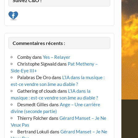
Suivez C&O !
Commentaires récents :
Comby
dans
Yes – Relayer
Christophe Sigwald
dans
Pat Metheny –
Side-Eye III+
Palabras De Oro
dans
L’IA dans la musique :
est-ce vendre son âme au diable ?
Gathering of clouds
dans
L’IA dans la
musique : est-ce vendre son âme au diable ?
Desmedt Gilles
dans
Ange – Une carrière
divine (seconde partie)
Thierry Folcher
dans
Gérard Manset – Je Ne
Veux Pas
Bertrand Lokuli
dans
Gérard Manset – Je Ne