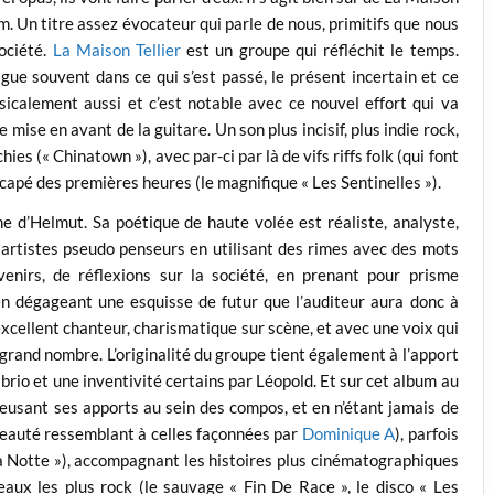
. Un titre assez évocateur qui parle de nous, primitifs que nous
ociété.
La Maison Tellier
est un groupe qui réfléchit le temps.
igue souvent dans ce qui s’est passé, le présent incertain et ce
icalement aussi et c’est notable avec ce nouvel effort qui va
 mise en avant de la guitare. Un son plus incisif, plus indie rock,
s (« Chinatown »), avec par-ci par là de vifs riffs folk (qui font
scapé des premières heures (le magnifique « Les Sentinelles »).
ume d’Helmut. Sa poétique de haute volée est réaliste, analyste,
s artistes pseudo penseurs en utilisant des rimes avec des mots
venirs, de réflexions sur la société, en prenant pour prisme
 en dégageant une esquisse de futur que l’auditeur aura donc à
 excellent chanteur, charismatique sur scène, et avec une voix qui
 grand nombre. L’originalité du groupe tient également à l’apport
rio et une inventivité certains par Léopold. Et sur cet album au
reusant ses apports au sein des compos, et en n’étant jamais de
 beauté ressemblant à celles façonnées par
Dominique A
), parfois
ima Notte »), accompagnant les histoires plus cinématographiques
aux les plus rock (le sauvage « Fin De Race », le disco « Les