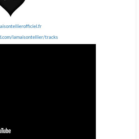
aisontellierofficiel.fr
d.com/lamaisontellier/tracks