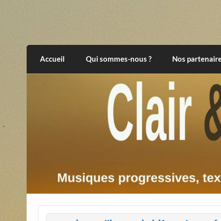
Skip
to
content
Clair et Obscur
musiques progressives, électroniques, expér
Accueil
Qui sommes-nous ?
Nos partenair