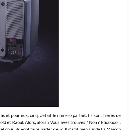
ms et pour eux, cinq, c’était le numéro parfait. Ils sont frères de
old et Raoul. Alors, alors ? Vous avez trouvés ? Non ? Rhôôôôô…
l opus, ils vont faire parler d’eux. Il s’agit bien sûr de La Maison