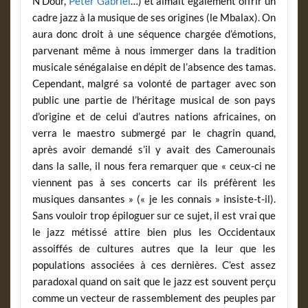
N’Dour,
Peter Gabriel
…) et aimait également offrir un
cadre jazz à la musique de ses origines (le Mbalax). On
aura donc droit à une séquence chargée d’émotions,
parvenant même à nous immerger dans la tradition
musicale sénégalaise en dépit de l’absence des tamas.
Cependant, malgré sa volonté de partager avec son
public une partie de l’héritage musical de son pays
d’origine et de celui d’autres nations africaines, on
verra le maestro submergé par le chagrin quand,
après avoir demandé s’il y avait des Camerounais
dans la salle, il nous fera remarquer que « ceux-ci ne
viennent pas à ses concerts car ils préfèrent les
musiques dansantes » (« je les connais » insiste-t-il).
Sans vouloir trop épiloguer sur ce sujet, il est vrai que
le jazz métissé attire bien plus les Occidentaux
assoiffés de cultures autres que la leur que les
populations associées à ces dernières. C’est assez
paradoxal quand on sait que le jazz est souvent perçu
comme un vecteur de rassemblement des peuples par