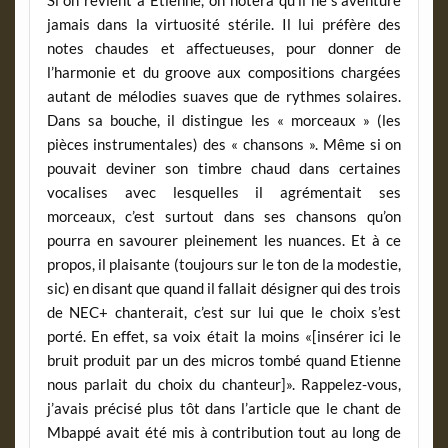
Si on revient à Etienne, on notera qu’il ne s’aventure
jamais dans la virtuosité stérile. Il lui préfère des
notes chaudes et affectueuses, pour donner de
l’harmonie et du groove aux compositions chargées
autant de mélodies suaves que de rythmes solaires.
Dans sa bouche, il distingue les « morceaux » (les
pièces instrumentales) des « chansons ». Même si on
pouvait deviner son timbre chaud dans certaines
vocalises avec lesquelles il agrémentait ses
morceaux, c’est surtout dans ses chansons qu’on
pourra en savourer pleinement les nuances. Et à ce
propos, il plaisante (toujours sur le ton de la modestie,
sic) en disant que quand il fallait désigner qui des trois
de NEC+ chanterait, c’est sur lui que le choix s’est
porté. En effet, sa voix était la moins «[insérer ici le
bruit produit par un des micros tombé quand Etienne
nous parlait du choix du chanteur]». Rappelez-vous,
j’avais précisé plus tôt dans l’article que le chant de
Mbappé avait été mis à contribution tout au long de