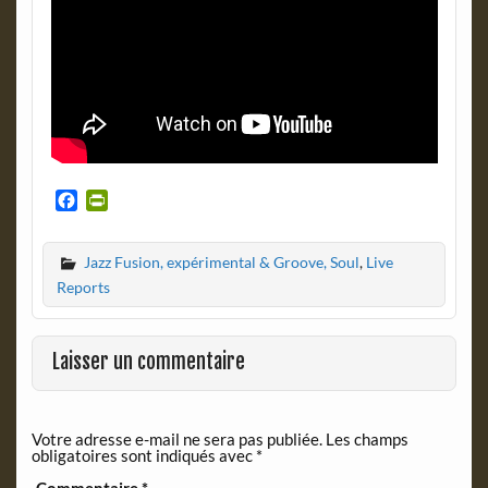
F
P
a
r
c
i
Jazz Fusion, expérimental & Groove, Soul
,
Live
e
n
b
t
Reports
o
F
o
r
k
i
Laisser un commentaire
e
n
d
Votre adresse e-mail ne sera pas publiée.
Les champs
l
obligatoires sont indiqués avec
*
y