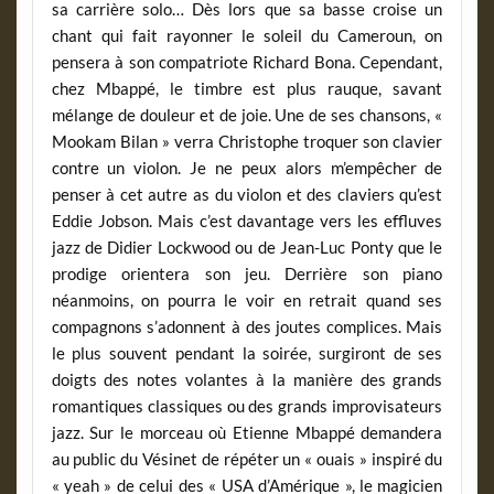
sa carrière solo… Dès lors que sa basse croise un
chant qui fait rayonner le soleil du Cameroun, on
pensera à son compatriote Richard Bona. Cependant,
chez Mbappé, le timbre est plus rauque, savant
mélange de douleur et de joie. Une de ses chansons, «
Mookam Bilan » verra Christophe troquer son clavier
contre un violon. Je ne peux alors m’empêcher de
penser à cet autre as du violon et des claviers qu’est
Eddie Jobson. Mais c’est davantage vers les effluves
jazz de Didier Lockwood ou de Jean-Luc Ponty que le
prodige orientera son jeu. Derrière son piano
néanmoins, on pourra le voir en retrait quand ses
compagnons s’adonnent à des joutes complices. Mais
le plus souvent pendant la soirée, surgiront de ses
doigts des notes volantes à la manière des grands
romantiques classiques ou des grands improvisateurs
jazz. Sur le morceau où Etienne Mbappé demandera
au public du Vésinet de répéter un « ouais » inspiré du
« yeah » de celui des « USA d’Amérique », le magicien