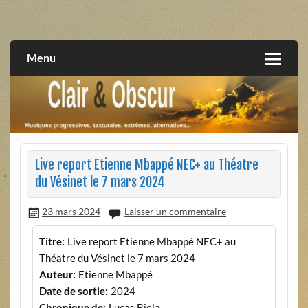
Skip
to
musiques progressives, électroniques, expérimentales,
Clair et Obscur
content
extrêmes, alternatives, texturales
Menu
Live report Etienne Mbappé NEC+ au Théatre
du Vésinet le 7 mars 2024
23 mars 2024
Laisser un commentaire
Titre:
Live report Etienne Mbappé NEC+ au
Théatre du Vésinet le 7 mars 2024
Auteur:
Etienne Mbappé
Date de sortie:
2024
Chronique de:
Lucas Biela