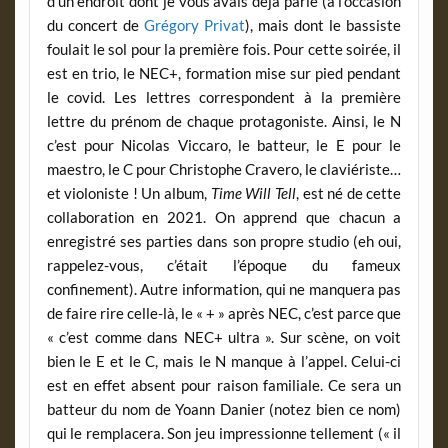
d’un endroit dont je vous avais déjà parlé (à l’occasion
du concert de
Grégory Privat
), mais dont le bassiste
foulait le sol pour la première fois. Pour cette soirée, il
est en trio, le NEC+, formation mise sur pied pendant
le covid. Les lettres correspondent à la première
lettre du prénom de chaque protagoniste. Ainsi, le N
c’est pour Nicolas Viccaro, le batteur, le E pour le
maestro, le C pour Christophe Cravero, le claviériste…
et violoniste ! Un album,
Time Will Tell
, est né de cette
collaboration en 2021. On apprend que chacun a
enregistré ses parties dans son propre studio (eh oui,
rappelez-vous, c’était l’époque du fameux
confinement). Autre information, qui ne manquera pas
de faire rire celle-là, le « + » après NEC, c’est parce que
« c’est comme dans NEC+ ultra ». Sur scène, on voit
bien le E et le C, mais le N manque à l’appel. Celui-ci
est en effet absent pour raison familiale. Ce sera un
batteur du nom de Yoann Danier (notez bien ce nom)
qui le remplacera. Son jeu impressionne tellement (« il