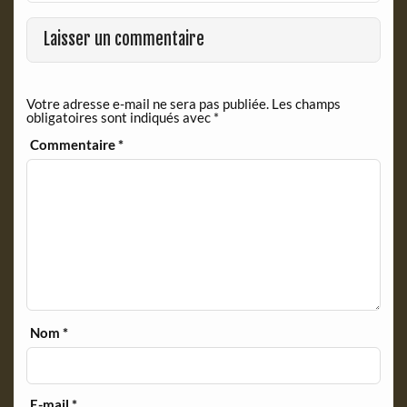
o
F
o
r
Laisser un commentaire
k
i
e
n
Votre adresse e-mail ne sera pas publiée.
Les champs
d
obligatoires sont indiqués avec
*
l
y
Commentaire
*
Nom
*
E-mail
*