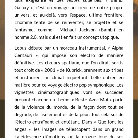
plus exigeante et des textes superbes. « Bambi
Galaxy », c’est un voyage au cœur de notre propre
univers, et au-delà, vers l’espace, ultime frontière.
L’homme tente de se réinventer, se projette et se
fantasme, comme Michael Jackson (Bambi) en
homme 2.0, mais qui est en fait un concept utopique.
L’opus débute par un morceau instrumental, « Alpha
Centauri », qui impose son électro de manière
définitive. Les chœurs spatiaux, que l’on dirait sortis
tout droit de « 2001 » de Kubrick, prennent aux tripes
et instaurent un climat inquiétant, belle entrée en
matière pour ce voyage électro pop symphonique. Les
vignettes cinématographiques vont se succéder,
prenant chacune un thème. « Reste Avec Moi » parle
de la violence du monde, de la façon dont tout se
dégrade, de l’isolement et de la peur. Tout cela sur de
l’électro entraînant et entêtant. Dans « Que font les
anges », les images se télescopent dans un grand
kaléidoscope d’émotions, où la drogue joue de ses