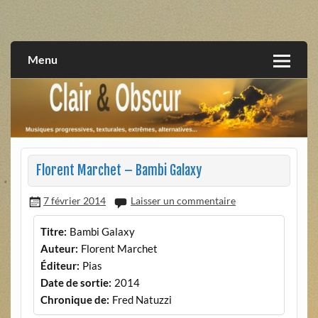
Skip
to
musiques progressives, électroniques, expérimentales,
Clair et Obscur
content
extrêmes, alternatives, texturales
Menu
Florent Marchet – Bambi Galaxy
7 février 2014
Laisser un commentaire
Titre:
Bambi Galaxy
Auteur:
Florent Marchet
Éditeur:
Pias
Date de sortie:
2014
Chronique de:
Fred Natuzzi