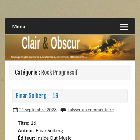
Skip
to
musiques progressives, électroniques, expérimentales,
Clair et Obscur
content
extrêmes, alternatives, texturales
Menu
Catégorie :
Rock Progressif
Einar Solberg – 16
21 septembre 2023
Laisser un commentaire
Titre:
16
Auteur:
Einar Solberg
Éditeur:
Inside Out Music