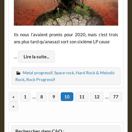
Ils nous l’avaient promis pour 2020, mais c’est trois
ans plus tard qu’anasazi sort son sixième LP
cause
…
Lire la suite...
Metal progressif, Space rock, Hard Rock & Melodic
Rock
,
Rock Progressif
«
1
…
8
9
10
11
12
…
77
»
Rechercher dans C&O :