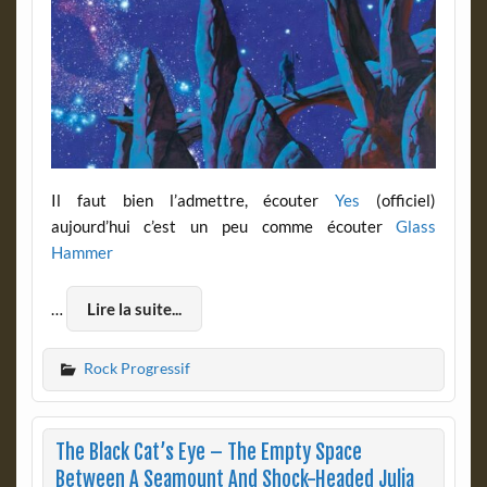
Il faut bien l’admettre, écouter
Yes
(officiel)
aujourd’hui c’est un peu comme écouter
Glass
Hammer
…
Lire la suite...
Rock Progressif
The Black Cat’s Eye – The Empty Space
Between A Seamount And Shock-Headed Julia