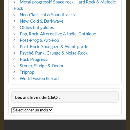
Metal progressif, Space rock, Hard Rock & Melodic
Rock
Neo-Classical & Soundtracks
New, Cold & Darkwave
Oldies but goldies
Pop, Rock, Alternative & Indie, Gothique
Post-Prog & Art-Pop
Post-Rock, Shoegaze & Avant-garde
Psyché, Punk, Grunge & Noise-Rock
Rock Progressif
Stoner, Sludge & Doom
Triphop
World Fusion & Trad
Les archives de C&O :
Les
archives
de
C&O
: