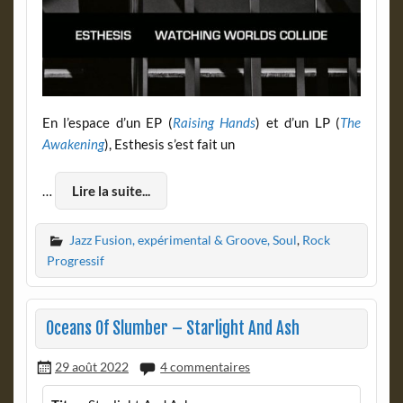
En l’espace d’un EP (
Raising Hands
) et d’un LP (
The
Awakening
), Esthesis s’est fait un
…
Lire la suite...
Jazz Fusion, expérimental & Groove, Soul
,
Rock
Progressif
Oceans Of Slumber – Starlight And Ash
29 août 2022
4 commentaires