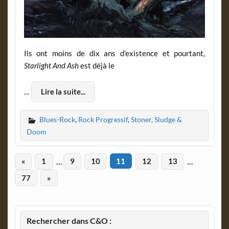
Ils ont moins de dix ans d’existence et pourtant,
Starlight And Ash
est déjà le
…
Lire la suite...
Blues-Rock
,
Rock Progressif
,
Stoner, Sludge &
Doom
«
1
…
9
10
11
12
13
…
77
»
Rechercher dans C&O :