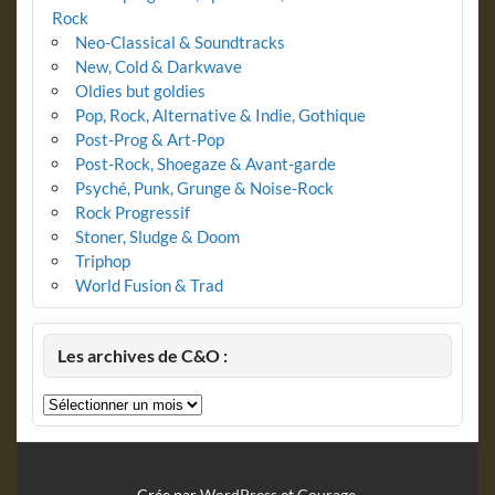
Rock
Neo-Classical & Soundtracks
New, Cold & Darkwave
Oldies but goldies
Pop, Rock, Alternative & Indie, Gothique
Post-Prog & Art-Pop
Post-Rock, Shoegaze & Avant-garde
Psyché, Punk, Grunge & Noise-Rock
Rock Progressif
Stoner, Sludge & Doom
Triphop
World Fusion & Trad
Les archives de C&O :
Les
archives
de
C&O
:
Crée par
WordPress
et
Courage
.