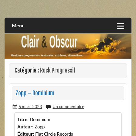
Skip
to
musiques progressives, électroniques, expérimentales,
Clair et Obscur
content
extrêmes, alternatives, texturales
Menu
Catégorie :
Rock Progressif
Zopp – Dominium
6 mars 2023
Un commentaire
Titre:
Dominium
Auteur:
Zopp
Éditeur:
Flat Circle Records