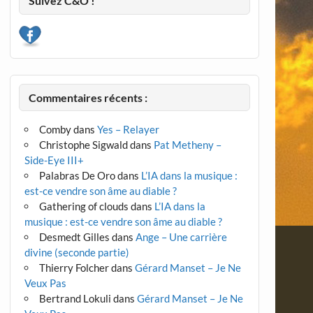
Suivez C&O !
Commentaires récents :
Comby
dans
Yes – Relayer
Christophe Sigwald
dans
Pat Metheny –
Side-Eye III+
Palabras De Oro
dans
L’IA dans la musique :
est-ce vendre son âme au diable ?
Gathering of clouds
dans
L’IA dans la
musique : est-ce vendre son âme au diable ?
Desmedt Gilles
dans
Ange – Une carrière
divine (seconde partie)
Thierry Folcher
dans
Gérard Manset – Je Ne
Veux Pas
Bertrand Lokuli
dans
Gérard Manset – Je Ne