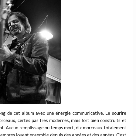
 long de cet album avec une énergie communicative. Le sourire
morceaux, certes pas très modernes, mais fort bien construits et
ent. Aucun remplissage ou temps mort, dix morceaux totalement
 membres jouent ensemble depuis des années et des années. C’est