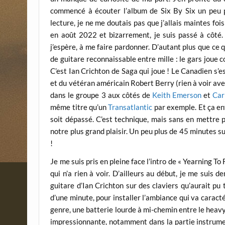
commencé à écouter l’album de Six By Six un peu pa
lecture, je ne me doutais pas que j’allais maintes foi
en août 2022 et bizarrement, je suis passé à côté. 
j’espère, à me faire pardonner. D’autant plus que ce 
de guitare reconnaissable entre mille : le gars joue
C’est Ian Crichton de Saga qui joue ! Le Canadien s’e
et du vétéran américain Robert Berry (rien à voir avec 
dans le groupe 3 aux côtés de
Keith Emerson
et
Car
même titre qu’un
Transatlantic
par exemple. Et ça env
soit dépassé. C’est technique, mais sans en mettre pl
notre plus grand plaisir. Un peu plus de 45 minutes s
!
Je me suis pris en pleine face l’intro de « Yearning To 
qui n’a rien à voir. D’ailleurs au début, je me suis 
guitare d’Ian Crichton sur des claviers qu’aurait pu
d’une minute, pour installer l’ambiance qui va caract
genre, une batterie lourde à mi-chemin entre le heavy
impressionnante, notamment dans la partie instrumen