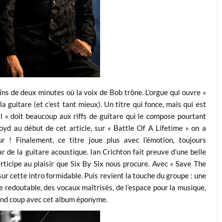
ins de deux minutes où la voix de Bob trône. L’orgue qui ouvre «
 guitare (et c’est tant mieux). Un titre qui fonce, mais qui est
ll » doit beaucoup aux riffs de guitare qui le compose pourtant
Floyd au début de cet article, sur « Battle Of A Lifetime » on a
 ! Finalement, ce titre joue plus avec l’émotion, toujours
r de la guitare acoustique. Ian Crichton fait preuve d’une belle
participe au plaisir que Six By Six nous procure. Avec « Save The
sur cette intro formidable. Puis revient la touche du groupe : une
ie redoutable, des vocaux maîtrisés, de l’espace pour la musique,
rand coup avec cet album éponyme.