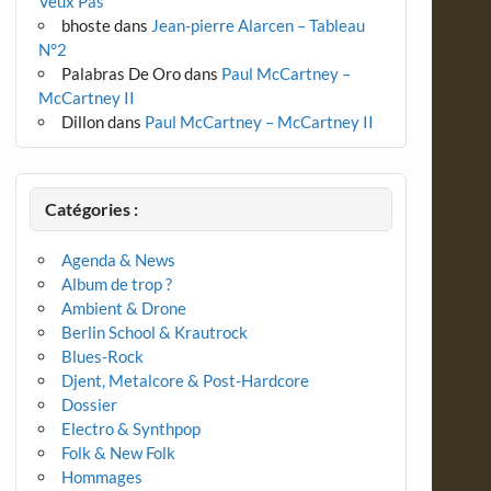
Veux Pas
bhoste
dans
Jean-pierre Alarcen – Tableau
N°2
Palabras De Oro
dans
Paul McCartney –
McCartney II
Dillon
dans
Paul McCartney – McCartney II
Catégories :
Agenda & News
Album de trop ?
Ambient & Drone
Berlin School & Krautrock
Blues-Rock
Djent, Metalcore & Post-Hardcore
Dossier
Electro & Synthpop
Folk & New Folk
Hommages