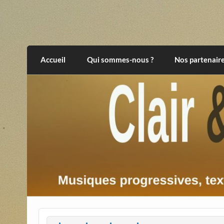
Skip
to
content
Clair et Obscur
musiques progressives, électroniques, expér
Accueil
Qui sommes-nous ?
Nos partenair