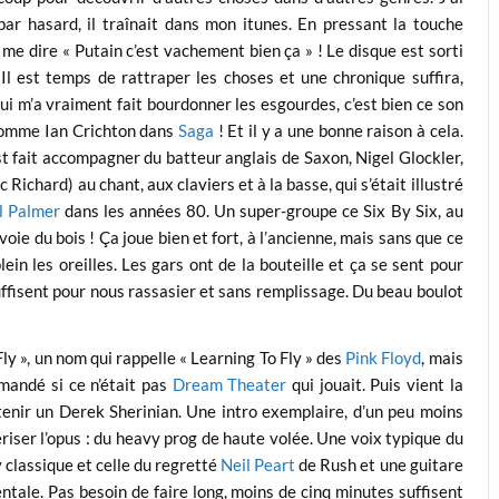
r hasard, il traînait dans mon itunes. En pressant la touche
s me dire « Putain c’est vachement bien ça » ! Le disque est sorti
Il est temps de rattraper les choses et une chronique suffira,
qui m’a vraiment fait bourdonner les esgourdes, c’est bien ce son
 comme Ian Crichton dans
Saga
! Et il y a une bonne raison à cela.
st fait accompagner du batteur anglais de Saxon, Nigel Glockler,
Richard) au chant, aux claviers et à la basse, qui s’était illustré
l Palmer
dans les années 80. Un super-groupe ce Six By Six, au
oie du bois ! Ça joue bien et fort, à l’ancienne, mais sans que ce
ein les oreilles. Les gars ont de la bouteille et ça se sent pour
uffisent pour nous rassasier et sans remplissage. Du beau boulot
Fly », un nom qui rappelle « Learning To Fly » des
Pink Floyd
, mais
demandé si ce n’était pas
Dream Theater
qui jouait. Puis vient la
 tenir un Derek Sherinian. Une intro exemplaire, d’un peu moins
ériser l’opus : du heavy prog de haute volée. Une voix typique du
 classique et celle du regretté
Neil Peart
de Rush et une guitare
tale. Pas besoin de faire long, moins de cinq minutes suffisent