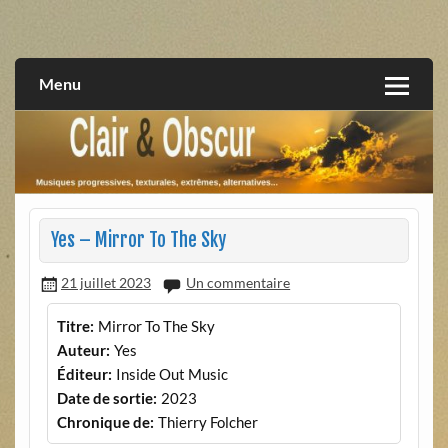
Skip
to
musiques progressives, électroniques, expérimentales,
Clair et Obscur
content
extrêmes, alternatives, texturales
Menu
Yes – Mirror To The Sky
21 juillet 2023
Un commentaire
Titre:
Mirror To The Sky
Auteur:
Yes
Éditeur:
Inside Out Music
Date de sortie:
2023
Chronique de:
Thierry Folcher