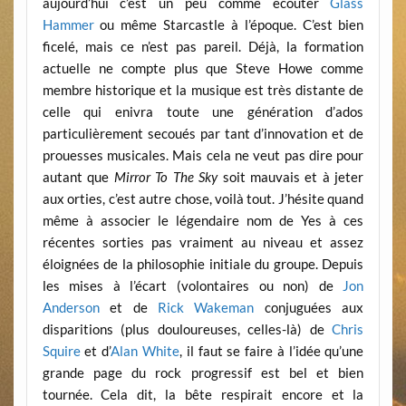
aujourd’hui c’est un peu comme écouter
Glass
Hammer
ou même Starcastle à l’époque. C’est bien
ficelé, mais ce n’est pas pareil. Déjà, la formation
actuelle ne compte plus que Steve Howe comme
membre historique et la musique est très distante de
celle qui enivra toute une génération d’ados
particulièrement secoués par tant d’innovation et de
prouesses musicales. Mais cela ne veut pas dire pour
autant que
Mirror To The Sky
soit mauvais et à jeter
aux orties, c’est autre chose, voilà tout. J’hésite quand
même à associer le légendaire nom de Yes à ces
récentes sorties pas vraiment au niveau et assez
éloignées de la philosophie initiale du groupe. Depuis
les mises à l’écart (volontaires ou non) de
Jon
Anderson
et de
Rick Wakeman
conjuguées aux
disparitions (plus douloureuses, celles-là) de
Chris
Squire
et d’
Alan White
, il faut se faire à l’idée qu’une
grande page du rock progressif est bel et bien
tournée. Cela dit, la bête respirait encore et la