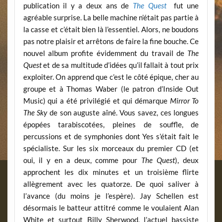
publication il y a deux ans de
The Quest
fut une
agréable surprise. La belle machine n’était pas partie à
la casse et c’était bien là l’essentiel. Alors, ne boudons
pas notre plaisir et arrêtons de faire la fine bouche. Ce
nouvel album profite évidemment du travail de
The
Quest
et de sa multitude d’idées qu’il fallait à tout prix
exploiter. On apprend que c’est le côté épique, cher au
groupe et à Thomas Waber (le patron d’Inside Out
Music) qui a été privilégié et qui démarque
Mirror To
The Sky
de son auguste aîné. Vous savez, ces longues
épopées tarabiscotées, pleines de souffle, de
percussions et de symphonies dont Yes s’était fait le
spécialiste. Sur les six morceaux du premier CD (et
oui, il y en a deux, comme pour
The
Quest
), deux
approchent les dix minutes et un troisième flirte
allègrement avec les quatorze. De quoi saliver à
l’avance (du moins je l’espère). Jay Schellen est
désormais le batteur attitré comme le voulaient Alan
White et surtout Billy Sherwood, l’actuel bassiste