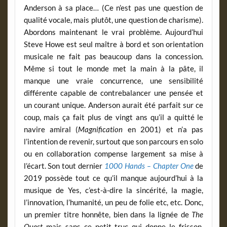
Anderson à sa place… (Ce n’est pas une question de
qualité vocale, mais plutôt, une question de charisme).
Abordons maintenant le vrai problème. Aujourd’hui
Steve Howe est seul maître à bord et son orientation
musicale ne fait pas beaucoup dans la concession.
Même si tout le monde met la main à la pâte, il
manque une vraie concurrence, une sensibilité
différente capable de contrebalancer une pensée et
un courant unique. Anderson aurait été parfait sur ce
coup, mais ça fait plus de vingt ans qu’il a quitté le
navire amiral (
Magnification
en 2001) et n’a pas
l’intention de revenir, surtout que son parcours en solo
ou en collaboration compense largement sa mise à
l’écart. Son tout dernier
1000 Hands – Chapter One
de
2019 possède tout ce qu’il manque aujourd’hui à la
musique de Yes, c’est-à-dire la sincérité, la magie,
l’innovation, l’humanité, un peu de folie etc, etc. Donc,
un premier titre honnête, bien dans la lignée de
The
Quest
mais sans ce petit truc qui donne le frisson.