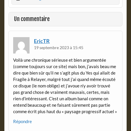
b
t
o
F
o
r
Un commentaire
k
i
e
n
d
EricTR
l
19 septembre 2023 à 15:45
y
Voilà une chronique sérieuse et bien argumentée
(comme toujours sur ce site) mais bon, j’avais beau me
dire que bien sûr qu’il ne s’agit plus du Yes qui allait de
Fragile à Relayer, malgré tout j’ai quand même écouté
ce disque (le nom oblige) et j’avoue n’y avoir trouvé
pas grand chose de vraiment mauvais, certes, mais
rien d’intéressant. C’est un album banal comme on
entend beaucoup et ne faisant sûrement pas partie
comme écrit plus haut du « paysage progressif actuel »
Répondre