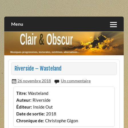
Skip
to
musiques progressives, électroniques, expérimentales,
Clair et Obscur
content
extrêmes, alternatives, texturales
Menu
Riverside – Wasteland
26 novembre 2018
Un commentaire
Titre:
Wasteland
Auteur:
Riverside
Éditeur:
Inside Out
Date de sortie:
2018
Chronique de:
Christophe Gigon