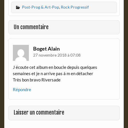
c
i
Post-Prog & Art-Pop
,
Rock Progressif
e
n
b
t
o
F
o
r
Un commentaire
k
i
e
n
d
Boget Alain
l
27 novembre 2018 à 07:08
y
J écoute cet album en boucle depuis quelques
semaines et je n arrive pas à m en détacher
Très bon bravo Riversade
Répondre
Laisser un commentaire