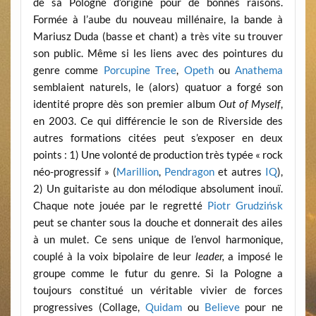
de sa Pologne d’origine pour de bonnes raisons.
Formée à l’aube du nouveau millénaire, la bande à
Mariusz Duda (basse et chant) a très vite su trouver
son public. Même si les liens avec des pointures du
genre comme
Porcupine Tree
,
Opeth
ou
Anathema
semblaient naturels, le (alors) quatuor a forgé son
identité propre dès son premier album
Out of Myself
,
en 2003. Ce qui différencie le son de Riverside des
autres formations citées peut s’exposer en deux
points : 1) Une volonté de production très typée « rock
néo-progressif » (
Marillion
,
Pendragon
et autres
IQ
),
2) Un guitariste au don mélodique absolument inouï.
Chaque note jouée par le regretté
Piotr Grudzińsk
peut se chanter sous la douche et donnerait des ailes
à un mulet. Ce sens unique de l’envol harmonique,
couplé à la voix bipolaire de leur
leader,
a imposé le
groupe comme le futur du genre. Si la Pologne a
toujours constitué un véritable vivier de forces
progressives (Collage,
Quidam
ou
Believe
pour ne