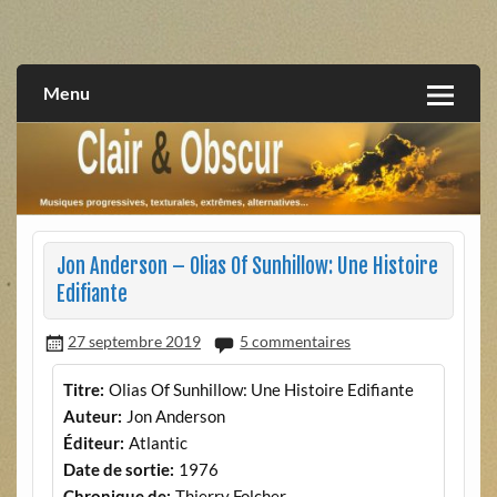
Skip
to
musiques progressives, électroniques, expérimentales,
Clair et Obscur
content
extrêmes, alternatives, texturales
Menu
Jon Anderson – Olias Of Sunhillow: Une Histoire
Edifiante
27 septembre 2019
5 commentaires
Titre:
Olias Of Sunhillow: Une Histoire Edifiante
Auteur:
Jon Anderson
Éditeur:
Atlantic
Date de sortie:
1976
Chronique de:
Thierry Folcher