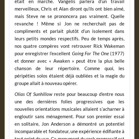
était en marche. Vangelis parlera d’un travail
merveilleux, Chris et Alan diront qu’ils ont bien aimé,
mais Steve ne se prononcera pas vraiment. Quelle
revanche ! Même si Jon ne recherchait pas de
compliments et parlait plutôt d’un isolement dans
leurs petits mondes respectifs. Peu de temps après,
nos quatre compères vont retrouver Rick Wakeman
pour enregistrer l’excellent
Going For The One
(1977)
et donner avec « Awaken » peut être la plus belle
chanson de leur répertoire. Comme quoi, les
péripéties solos étaient déjà oubliées et la magie du
groupe allait à nouveau opérer.
Olias Of Sunhillow
reste pour beaucoup d’entre nous
une des dernières folies progressives que les
nouvelles orientations musicales allaient s’acharner à
engloutir sans ménagement. Pour son premier essai
en solitaire, Jon Anderson a démontré un potentiel
incomparable et fondateur, une expérience édifiante à
tout point de vue. Ce monument du rock progressif est