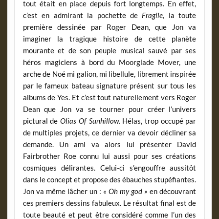
tout était en place depuis fort longtemps. En effet,
c’est en admirant la pochette de
Fragile
, la toute
première dessinée par Roger Dean, que Jon va
imaginer la tragique histoire de cette planète
mourante et de son peuple musical sauvé par ses
héros magiciens à bord du Moorglade Mover, une
arche de Noé mi galion, mi libellule, librement inspirée
par le fameux bateau signature présent sur tous les
albums de Yes. Et c’est tout naturellement vers Roger
Dean que Jon va se tourner pour créer l’univers
pictural de
Olias Of Sunhillow.
Hélas, trop occupé par
de multiples projets, ce dernier va devoir décliner sa
demande. Un ami va alors lui présenter David
Fairbrother Roe connu lui aussi pour ses créations
cosmiques délirantes. Celui-ci s’engouffre aussitôt
dans le concept et propose des ébauches stupéfiantes.
Jon va même lâcher un :
« Oh my god »
en découvrant
ces premiers dessins fabuleux. Le résultat final est de
toute beauté et peut être considéré comme l’un des