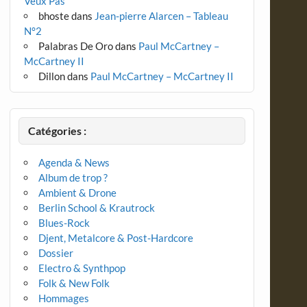
Veux Pas
bhoste
dans
Jean-pierre Alarcen – Tableau
N°2
Palabras De Oro
dans
Paul McCartney –
McCartney II
Dillon
dans
Paul McCartney – McCartney II
Catégories :
Agenda & News
Album de trop ?
Ambient & Drone
Berlin School & Krautrock
Blues-Rock
Djent, Metalcore & Post-Hardcore
Dossier
Electro & Synthpop
Folk & New Folk
Hommages