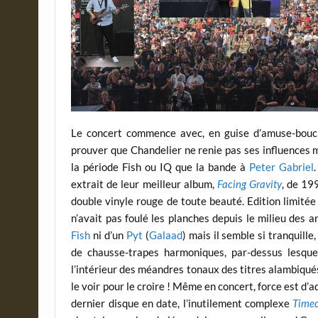
Le concert commence avec, en guise d’amuse-bouc
prouver que Chandelier ne renie pas ses influences 
la période Fish ou IQ que la bande à
Peter Gabriel
extrait de leur meilleur album,
Facing Gravity
, de 19
double vinyle rouge de toute beauté. Edition limitée !
n’avait pas foulé les planches depuis le milieu des 
Fish
ni d’un
Pyt
(
Galaad
) mais il semble si tranquill
de chausse-trapes harmoniques, par-dessus lesquell
l’intérieur des méandres tonaux des titres alambiqués 
le voir pour le croire ! Même en concert, force est d’
dernier disque en date, l’inutilement complexe
Time