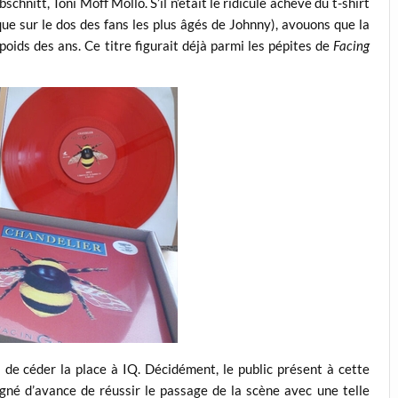
nitt, Toni Moff Mollo. S’il n’était le ridicule achevé du t-shirt
ue sur le dos des fans les plus âgés de Johnny), avouons que la
poids des ans. Ce titre figurait déjà parmi les pépites de
Facing
 de céder la place à IQ. Décidément, le public présent à cette
gagné d’avance de réussir le passage de la scène avec une telle