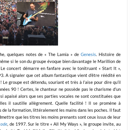
he, quelques notes de « The Lamia » de
Genesis
. Histoire de
même si le son du groupe évoque bien davantage le Marillion de
. Le concert démarre en fanfare avec le tonitruant « Start It »,
93. A signaler que cet album fantastique vient d’être réédité en
 Le groupe est détendu, souriant et très à l’aise pour dire qu’il
années 90 ! Certes, le chanteur ne possède pas le charisme d’un
e, si apaisé alors que ses parties vocales ne sont constituées que
es il sautille allègrement. Quelle facilité ! Il se promène à
de la formation, littéralement les mains dans les poches. Il faut
admettre que les titres les moins prenants sont ceux issus de leur
code
, de 1997. Sur le titre « All My Ways », le groupe invite, au