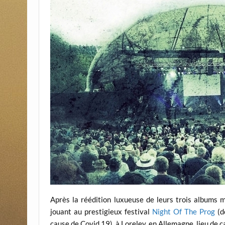
Après la réédition luxueuse de leurs trois albums m
jouant au prestigieux festival
Night Of The Prog
(d
cause de Covid 19), à Loreley, en Allemagne, lieu de 