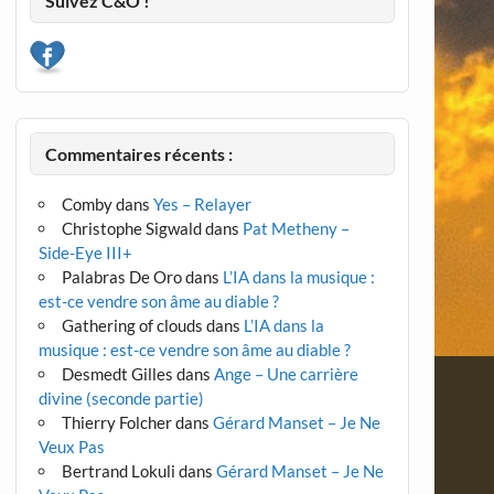
Suivez C&O !
Commentaires récents :
Comby
dans
Yes – Relayer
Christophe Sigwald
dans
Pat Metheny –
Side-Eye III+
Palabras De Oro
dans
L’IA dans la musique :
est-ce vendre son âme au diable ?
Gathering of clouds
dans
L’IA dans la
musique : est-ce vendre son âme au diable ?
Desmedt Gilles
dans
Ange – Une carrière
divine (seconde partie)
Thierry Folcher
dans
Gérard Manset – Je Ne
Veux Pas
Bertrand Lokuli
dans
Gérard Manset – Je Ne