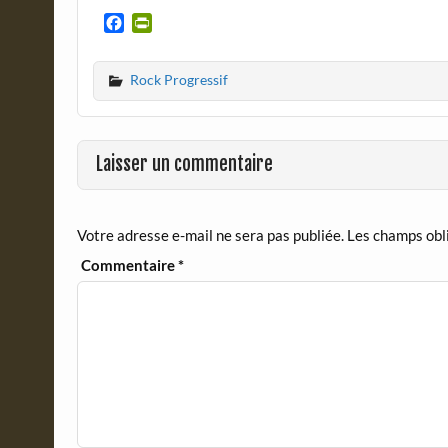
F
P
a
r
c
i
Rock Progressif
e
n
b
t
o
F
o
r
Laisser un commentaire
k
i
e
n
d
Votre adresse e-mail ne sera pas publiée.
Les champs obl
l
y
Commentaire
*