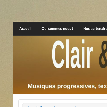
Skip
to
content
Clair et Obscur
musiques progressives, électroniques, expér
Accueil
Qui sommes-nous ?
Nos partenair