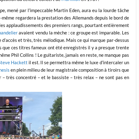
upe, mené par l’impeccable Martin Eden, aura eu la lourde tâche
 lui-même regardera la prestation des Allemands depuis le bord de
e les applaudissements des premiers rangs, pourtant entièrement
andelier
avaient vendu la mèche : ce groupe est imparable. Les
le d’accès et très, très mélodique. Mais ce qui marque par-dessus
s que ces titres fameux ont été enregistrés il y a presque trente
ême Phil Collins ! Le guitariste, jamais en reste, ne manque pas
Steve Hackett
il est. Il se permettra même le luxe d’intercaler un
nesis
en plein milieu de leur magistrale composition à tiroirs que
– très concentré – et le bassiste – très relax – ne sont pas en