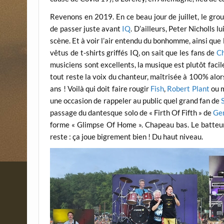
Revenons en 2019. En ce beau jour de juillet, le gro
de passer juste avant
IQ
. D’ailleurs, Peter Nicholls
scène. Et à voir l’air entendu du bonhomme, ainsi qu
vêtus de t-shirts griffés IQ, on sait que les fans de
Ch
musiciens sont excellents, la musique est plutôt faci
tout reste la voix du chanteur, maîtrisée à 100% alor
ans ! Voilà qui doit faire rougir
Fish
,
Robert Plant
ou m
une occasion de rappeler au public quel grand fan de
passage du dantesque solo de « Firth Of Fifth » de
Ge
forme « Glimpse Of Home ». Chapeau bas. Le batteur 
reste : ça joue bigrement bien ! Du haut niveau.