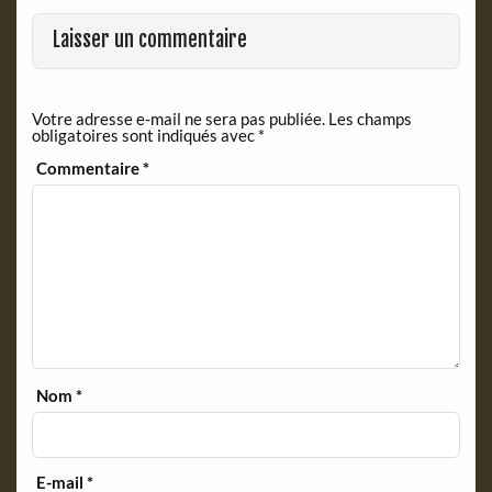
o
F
o
r
Laisser un commentaire
k
i
e
n
Votre adresse e-mail ne sera pas publiée.
Les champs
d
obligatoires sont indiqués avec
*
l
y
Commentaire
*
Nom
*
E-mail
*