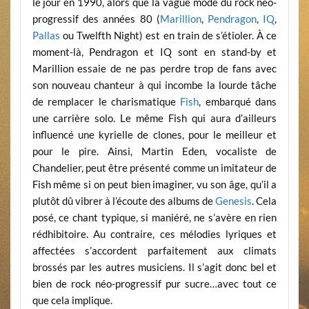
le jour en 1990, alors que la vague mode du rock néo-
progressif des années 80 (
Marillion
,
Pendragon
,
IQ
,
Pallas
ou Twelfth Night) est en train de s’étioler. À ce
moment-là, Pendragon et IQ sont en stand-by et
Marillion essaie de ne pas perdre trop de fans avec
son nouveau chanteur à qui incombe la lourde tâche
de remplacer le charismatique
Fish
, embarqué dans
une carrière solo. Le même Fish qui aura d’ailleurs
influencé une kyrielle de clones, pour le meilleur et
pour le pire. Ainsi, Martin Eden, vocaliste de
Chandelier, peut être présenté comme un imitateur de
Fish même si on peut bien imaginer, vu son âge, qu’il a
plutôt dû vibrer à l’écoute des albums de
Genesis
. Cela
posé, ce chant typique, si maniéré, ne s’avère en rien
rédhibitoire. Au contraire, ces mélodies lyriques et
affectées s’accordent parfaitement aux climats
brossés par les autres musiciens. Il s’agit donc bel et
bien de rock néo-progressif pur sucre…avec tout ce
que cela implique.