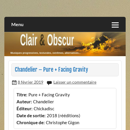
Skip
to
musiques progressives, électroniques, expérimentales,
Clair et Obscur
content
extrêmes, alternatives, texturales
Menu
Chandelier – Pure + Facing Gravity
8 février 2019
Laisser un commentaire
Titre:
Pure + Facing Gravity
Auteur:
Chandelier
Éditeur:
Chickadisc
Date de sortie:
2018 (rééditions)
Chronique de:
Christophe Gigon