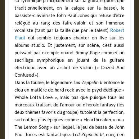
sa rythmique principalement sur la guitare (alors que
traditionnellement, on la calque sur la basse), le
bassiste-claviériste John Paul Jones qui refuse d’être
relégué au rang des faire-valoir et son immense
vocaliste (tant par la taille que par le talent)
Robert
Plant
qui semble toujours chanter en live sur les
albums studio. Et justement, sur scène, c’est aussi
puissant par exemple quand Jimmy Page commet un
sacrilège symphonique en jouant de la guitare
électrique avec un archet de violon (« Dazed And
Confused »).
Dans la foulée, le légendaire
Led Zeppelin II
enfonce le
clou en matière de hard rock avec le psychédélique «
Whole Lotta Love », mais pas que puisque tous les
morceaux traitant de l’amour ou d’heroic fantasy (les
deux thèmes favoris du groupe) tutoient la perfection,
surtout les plus épiques comme « Heartbreaker » ou «
The Lemon Song » sur lequel, le jeu de basse de John
Paul Jones est fantastique.
Led Zeppelin III
, conçu en