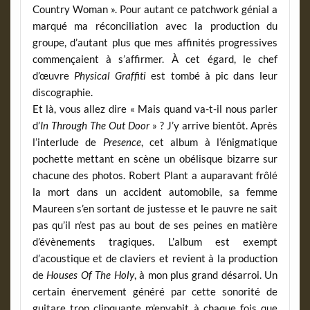
Country Woman ». Pour autant ce patchwork génial a
marqué ma réconciliation avec la production du
groupe, d’autant plus que mes affinités progressives
commençaient à s’affirmer. À cet égard, le chef
d’œuvre
Physical Graffiti
est tombé à pic dans leur
discographie.
Et là, vous allez dire « Mais quand va-t-il nous parler
d’
In Through The Out Door
» ? J’y arrive bientôt. Après
l’interlude de
Presence
, cet album à l’énigmatique
pochette mettant en scène un obélisque bizarre sur
chacune des photos. Robert Plant a auparavant frôlé
la mort dans un accident automobile, sa femme
Maureen s’en sortant de justesse et le pauvre ne sait
pas qu’il n’est pas au bout de ses peines en matière
d’évènements tragiques. L’album est exempt
d’acoustique et de claviers et revient à la production
de
Houses Of The Holy
, à mon plus grand désarroi. Un
certain énervement généré par cette sonorité de
guitare trop clinquante m’envahit à chaque fois que