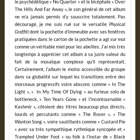
le psychédélique « No Quarter » et le bicéphale « Over
The Hills And Far Away », le son général de cet album
ne m’a jamais permis d’y souscrire totalement. Pas
découragé, je me suis rué sur le versatile
Physical
Graffiti
dont la pochette d’immeuble avec ses fenêtres
pratiquées dans le carton de la pochette a agi sur moi
comme un véritable miel pour les abeilles. J’ai mis très
longtemps à apprécier cet album à sa juste valeur du
fait de la mosaïque complexe qu’il représentait.
Certainement, l’album le moins accessible du groupe
dans sa globalité sur lequel les transitions entre des
morceaux progressifs voire abscons comme « In The
Light », « In My Time Of Dying » au furieux solo de
bottleneck, « Ten Years Gone » et l’incontournable «
Kashmir », côtoient des titres beaucoup plus directs,
lourds et percutants comme « The Rover », « The
Wanton Song », voire sautillants comme « Custard Pie
» avec sa très sympathique rythmique syncopée et «
Trampled Under Foot » ou folk à l’instar de « Black