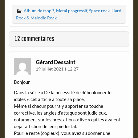
c
i
Album de trop ?
,
Metal progressif, Space rock, Hard
e
n
b
t
Rock & Melodic Rock
o
F
o
r
k
i
12 commentaires
e
n
d
l
Gérard Dessaint
y
19 juillet 2021 à 12:27
Bonjour
Dans la série « De la nécessité de déboulonner les
idoles », cet article a toute sa place.
Même si chacun pourra y apporter sa touche
corrective, les angles d’attaque sont judicieux,
notamment sur les prestations « live » qui les avaient
déjà fait choir de leur piédestal.
Pour le reste (copieux), vous avez su donner une