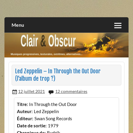
Skip
to
musiques progressives, électroniques, expérimentales,
Clair et Obscur
content
extrêmes, alternatives, texturales
Menu
Led Zeppelin – In Through the Out Door
(l’album de trop ?)
12 juillet 2021
12 commentaires
Titre:
In Through the Out Door
Auteur:
Led Zeppelin
Éditeur:
Swan Song Records
Date de sortie:
1979
Chronique de:
Rudzik