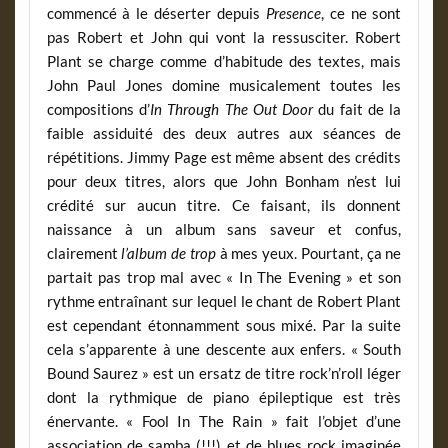
commencé à le déserter depuis
Presence
, ce ne sont
pas Robert et John qui vont la ressusciter. Robert
Plant se charge comme d’habitude des textes, mais
John Paul Jones domine musicalement toutes les
compositions d’
In Through The Out Door
du fait de la
faible assiduité des deux autres aux séances de
répétitions. Jimmy Page est même absent des crédits
pour deux titres, alors que John Bonham n’est lui
crédité sur aucun titre. Ce faisant, ils donnent
naissance à un album sans saveur et confus,
clairement
l’album de trop
à mes yeux. Pourtant, ça ne
partait pas trop mal avec « In The Evening » et son
rythme entraînant sur lequel le chant de Robert Plant
est cependant étonnamment sous mixé. Par la suite
cela s’apparente à une descente aux enfers. « South
Bound Saurez » est un ersatz de titre rock’n’roll léger
dont la rythmique de piano épileptique est très
énervante. « Fool In The Rain » fait l’objet d’une
association de samba (!!!) et de blues rock imaginée