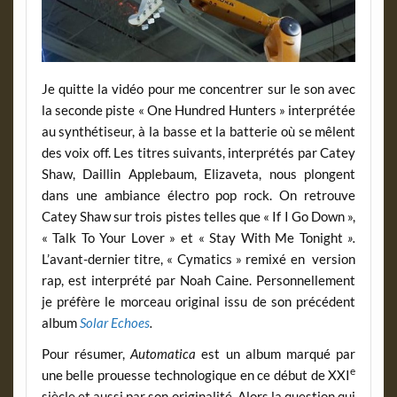
Je quitte la vidéo pour me concentrer sur le son avec
la seconde piste « One Hundred Hunters » interprétée
au synthétiseur, à la basse et la batterie où se mêlent
des voix off. Les titres suivants, interprétés par Catey
Shaw, Daillin Applebaum, Elizaveta, nous plongent
dans une ambiance électro pop rock. On retrouve
Catey Shaw sur trois pistes telles que « If I Go Down »,
« Talk To Your Lover » et « Stay With Me Tonight
».
L’avant-dernier titre, « Cymatics » remixé en version
rap, est interprété par Noah Caine. Personnellement
je préfère le morceau original issu de son précédent
album
Solar Echoes
.
Pour résumer,
Automatica
est un album marqué par
e
une belle prouesse technologique en ce début de XXI
siècle et aussi par son originalité. Alors la question qui