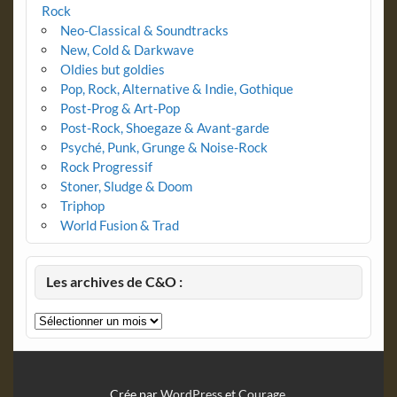
Rock
Neo-Classical & Soundtracks
New, Cold & Darkwave
Oldies but goldies
Pop, Rock, Alternative & Indie, Gothique
Post-Prog & Art-Pop
Post-Rock, Shoegaze & Avant-garde
Psyché, Punk, Grunge & Noise-Rock
Rock Progressif
Stoner, Sludge & Doom
Triphop
World Fusion & Trad
Les archives de C&O :
Les
archives
de
C&O
:
Crée par
WordPress
et
Courage
.