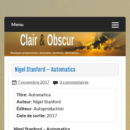
Skip
to
musiques progressives, électroniques, expérimentales,
Clair et Obscur
content
extrêmes, alternatives, texturales
Menu
Nigel Stanford – Automatica
7 novembre 2017
3 commentaires
Titre:
Automatica
Auteur:
Nigel Stanford
Éditeur:
Autoproduction
Date de sortie:
2017
Nigel Stanford – Automatica