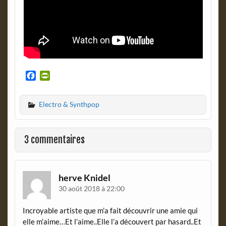
F
P
a
r
c
i
Electro & Synthpop
e
n
b
t
o
F
o
r
3 commentaires
k
i
e
n
d
herve Knidel
l
30 août 2018 à 22:00
y
Incroyable artiste que m’a fait découvrir une amie qui
elle m’aime…Et l’aime..Elle l’a découvert par hasard..Et