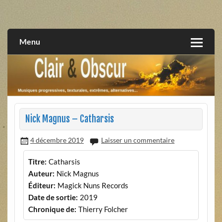
Skip
to
musiques progressives, électroniques, expérimentales,
Clair et Obscur
content
extrêmes, alternatives, texturales
Menu
Nick Magnus – Catharsis
4 décembre 2019
Laisser un commentaire
Titre:
Catharsis
Auteur:
Nick Magnus
Éditeur:
Magick Nuns Records
Date de sortie:
2019
Chronique de:
Thierry Folcher