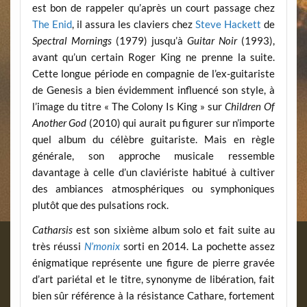
est bon de rappeler qu’après un court passage chez
The Enid
, il assura les claviers chez
Steve Hackett
de
Spectral Mornings
(1979) jusqu’à
Guitar Noir
(1993),
avant qu’un certain Roger King ne prenne la suite.
Cette longue période en compagnie de l’ex-guitariste
de Genesis a bien évidemment influencé son style, à
l’image du titre « The Colony Is King » sur
Children Of
Another God
(2010) qui aurait pu figurer sur n’importe
quel album du célèbre guitariste. Mais en règle
générale, son approche musicale ressemble
davantage à celle d’un claviériste habitué à cultiver
des ambiances atmosphériques ou symphoniques
plutôt que des pulsations rock.
Catharsis
est son sixième album solo et fait suite au
très réussi
N’monix
sorti en 2014. La pochette assez
énigmatique représente une figure de pierre gravée
d’art pariétal et le titre, synonyme de libération, fait
bien sûr référence à la résistance Cathare, fortement