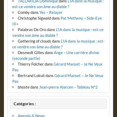
TALLARIDA Dominique
dans
L’IA dans la musique :
est-ce vendre son âme au diable ?
Comby
dans
Yes – Relayer
Christophe Sigwald
dans
Pat Metheny – Side-Eye
III+
Palabras De Oro
dans
L’IA dans la musique : est-ce
vendre son âme au diable ?
Gathering of clouds
dans
L’IA dans la musique : est-
ce vendre son âme au diable ?
Desmedt Gilles
dans
Ange – Une carrière divine
(seconde partie)
Thierry Folcher
dans
Gérard Manset – Je Ne Veux
Pas
Bertrand Lokuli
dans
Gérard Manset – Je Ne Veux
Pas
bhoste
dans
Jean-pierre Alarcen – Tableau N°2
Catégories :
Agenda & News