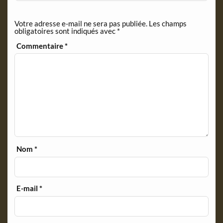
e
n
Votre adresse e-mail ne sera pas publiée.
Les champs
d
obligatoires sont indiqués avec
*
l
y
Commentaire
*
Nom
*
E-mail
*