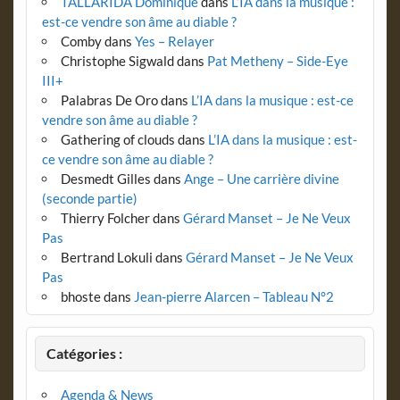
TALLARIDA Dominique
dans
L’IA dans la musique :
est-ce vendre son âme au diable ?
Comby
dans
Yes – Relayer
Christophe Sigwald
dans
Pat Metheny – Side-Eye
III+
Palabras De Oro
dans
L’IA dans la musique : est-ce
vendre son âme au diable ?
Gathering of clouds
dans
L’IA dans la musique : est-
ce vendre son âme au diable ?
Desmedt Gilles
dans
Ange – Une carrière divine
(seconde partie)
Thierry Folcher
dans
Gérard Manset – Je Ne Veux
Pas
Bertrand Lokuli
dans
Gérard Manset – Je Ne Veux
Pas
bhoste
dans
Jean-pierre Alarcen – Tableau N°2
Catégories :
Agenda & News