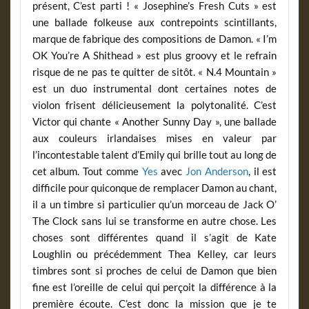
présent, C’est parti ! « Josephine’s Fresh Cuts » est
une ballade folkeuse aux contrepoints scintillants,
marque de fabrique des compositions de Damon. « I’m
OK You’re A Shithead » est plus groovy et le refrain
risque de ne pas te quitter de sitôt. « N.4 Mountain »
est un duo instrumental dont certaines notes de
violon frisent délicieusement la polytonalité. C’est
Victor qui chante « Another Sunny Day », une ballade
aux couleurs irlandaises mises en valeur par
l’incontestable talent d’Emily qui brille tout au long de
cet album. Tout comme
Yes
avec
Jon Anderson
, il est
difficile pour quiconque de remplacer Damon au chant,
il a un timbre si particulier qu’un morceau de Jack O’
The Clock sans lui se transforme en autre chose. Les
choses sont différentes quand il s’agit de Kate
Loughlin ou précédemment Thea Kelley, car leurs
timbres sont si proches de celui de Damon que bien
fine est l’oreille de celui qui perçoit la différence à la
première écoute. C’est donc la mission que je te