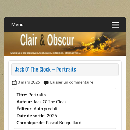
Skip
to
musiques progressives, électroniques, expérimentales,
Clair et Obscur
content
extrêmes, alternatives, texturales
Menu
Jack O’ The Clock – Portraits
3 mars 2025
Laisser un commentaire
Titre:
Portraits
Auteur:
Jack O’ The Clock
Éditeur:
Auto produit
Date de sortie:
2025
Chronique de:
Pascal Bouquillard