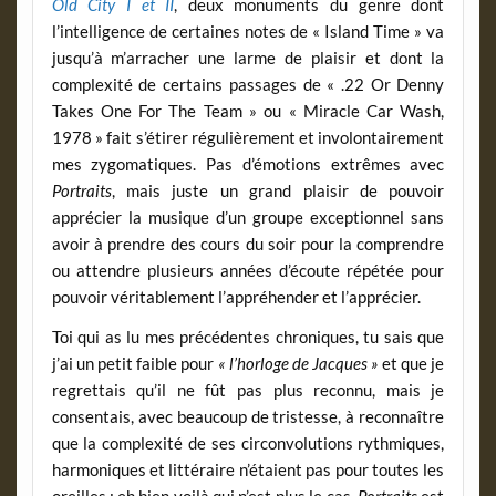
Old City I et II
, deux monuments du genre dont
l’intelligence de certaines notes de « Island Time » va
jusqu’à m’arracher une larme de plaisir et dont la
complexité de certains passages de « .22 Or Denny
Takes One For The Team » ou « Miracle Car Wash,
1978 » fait s’étirer régulièrement et involontairement
mes zygomatiques. Pas d’émotions extrêmes avec
Portraits
, mais juste un grand plaisir de pouvoir
apprécier la musique d’un groupe exceptionnel sans
avoir à prendre des cours du soir pour la comprendre
ou attendre plusieurs années d’écoute répétée pour
pouvoir véritablement l’appréhender et l’apprécier.
Toi qui as lu mes précédentes chroniques, tu sais que
j’ai un petit faible pour
« l’horloge de Jacques »
et que je
regrettais qu’il ne fût pas plus reconnu, mais je
consentais, avec beaucoup de tristesse, à reconnaître
que la complexité de ses circonvolutions rythmiques,
harmoniques et littéraire n’étaient pas pour toutes les
oreilles ; eh bien voilà qui n’est plus le cas,
Portraits
est