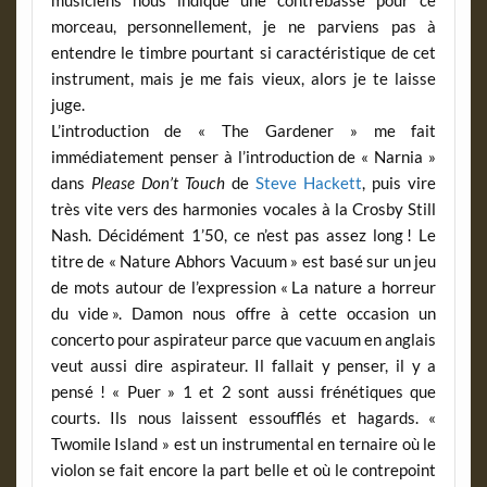
morceau, personnellement, je ne parviens pas à
entendre le timbre pourtant si caractéristique de cet
instrument, mais je me fais vieux, alors je te laisse
juge.
L’introduction de « The Gardener » me fait
immédiatement penser à l’introduction de « Narnia »
dans
Please Don’t Touch
de
Steve Hackett
, puis vire
très vite vers des harmonies vocales à la Crosby Still
Nash. Décidément 1’50, ce n’est pas assez long ! Le
titre de « Nature Abhors Vacuum » est basé sur un jeu
de mots autour de l’expression « La nature a horreur
du vide ». Damon nous offre à cette occasion un
concerto pour aspirateur parce que vacuum en anglais
veut aussi dire aspirateur. Il fallait y penser, il y a
pensé ! « Puer » 1 et 2 sont aussi frénétiques que
courts. Ils nous laissent essoufflés et hagards. «
Twomile Island » est un instrumental en ternaire où le
violon se fait encore la part belle et où le contrepoint