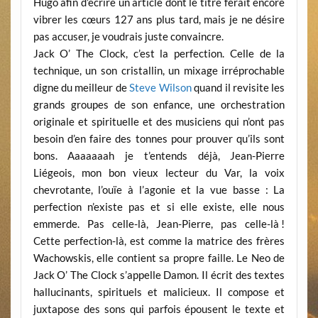
Hugo afin d’écrire un article dont le titre ferait encore
vibrer les cœurs 127 ans plus tard, mais je ne désire
pas accuser, je voudrais juste convaincre.
Jack O’ The Clock, c’est la perfection. Celle de la
technique, un son cristallin, un mixage irréprochable
digne du meilleur de
Steve Wilson
quand il revisite les
grands groupes de son enfance, une orchestration
originale et spirituelle et des musiciens qui n’ont pas
besoin d’en faire des tonnes pour prouver qu’ils sont
bons. Aaaaaaah je t’entends déjà, Jean-Pierre
Liégeois, mon bon vieux lecteur du Var, la voix
chevrotante, l’ouïe à l’agonie et la vue basse : La
perfection n’existe pas et si elle existe, elle nous
emmerde. Pas celle-là, Jean-Pierre, pas celle-là !
Cette perfection-là, est comme la matrice des frères
Wachowskis, elle contient sa propre faille. Le Neo de
Jack O’ The Clock s’appelle Damon. Il écrit des textes
hallucinants, spirituels et malicieux. Il compose et
juxtapose des sons qui parfois épousent le texte et