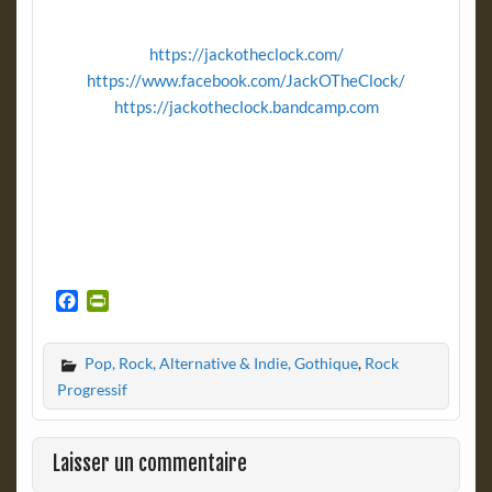
https://jackotheclock.com/
https://www.facebook.com/JackOTheClock/
https://jackotheclock.bandcamp.com
F
P
a
r
c
i
Pop, Rock, Alternative & Indie, Gothique
,
Rock
e
n
b
t
Progressif
o
F
o
r
k
i
Laisser un commentaire
e