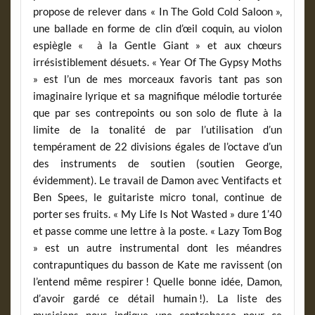
propose de relever dans « In The Gold Cold Saloon »,
une ballade en forme de clin d’œil coquin, au violon
espiègle « à la Gentle Giant » et aux chœurs
irrésistiblement désuets. « Year Of The Gypsy Moths
» est l’un de mes morceaux favoris tant pas son
imaginaire lyrique et sa magnifique mélodie torturée
que par ses contrepoints ou son solo de flute à la
limite de la tonalité de par l’utilisation d’un
tempérament de 22 divisions égales de l’octave d’un
des instruments de soutien (soutien George,
évidemment). Le travail de Damon avec Ventifacts et
Ben Spees, le guitariste micro tonal, continue de
porter ses fruits. « My Life Is Not Wasted » dure 1’40
et passe comme une lettre à la poste. « Lazy Tom Bog
» est un autre instrumental dont les méandres
contrapuntiques du basson de Kate me ravissent (on
l’entend même respirer ! Quelle bonne idée, Damon,
d’avoir gardé ce détail humain !). La liste des
musiciens nous indique une contrebasse pour ce