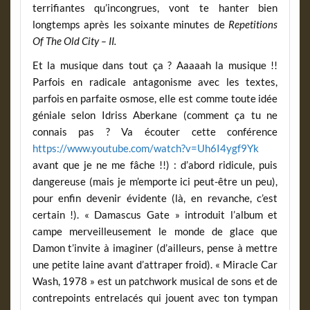
terrifiantes qu’incongrues, vont te hanter bien
longtemps après les soixante minutes de
Repetitions
Of The Old City – II.
Et la musique dans tout ça ? Aaaaah la musique !!
Parfois en radicale antagonisme avec les textes,
parfois en parfaite osmose, elle est comme toute idée
géniale selon Idriss Aberkane (comment ça tu ne
connais pas ? Va écouter cette conférence
https://www.youtube.com/watch?v=Uh6I4ygf9Yk
avant que je ne me fâche !!) : d’abord ridicule, puis
dangereuse (mais je m’emporte ici peut-être un peu),
pour enfin devenir évidente (là, en revanche, c’est
certain !). « Damascus Gate » introduit l’album et
campe merveilleusement le monde de glace que
Damon t’invite à imaginer (d’ailleurs, pense à mettre
une petite laine avant d’attraper froid). « Miracle Car
Wash, 1978 » est un patchwork musical de sons et de
contrepoints entrelacés qui jouent avec ton tympan