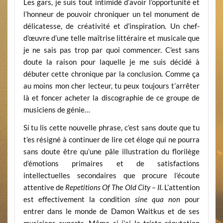
Les gars, je suis tout intimidé d’avoir l’opportunité et
l’honneur de pouvoir chroniquer un tel monument de
délicatesse, de créativité et d’inspiration. Un chef-
d’œuvre d’une telle maîtrise littéraire et musicale que
je ne sais pas trop par quoi commencer. C’est sans
doute la raison pour laquelle je me suis décidé à
débuter cette chronique par la conclusion. Comme ça
au moins mon cher lecteur, tu peux toujours t’arrêter
là et foncer acheter la discographie de ce groupe de
musiciens de génie…
Si tu lis cette nouvelle phrase, c’est sans doute que tu
t’es résigné à continuer de lire cet éloge qui ne pourra
sans doute être qu’une pâle illustration du florilège
d’émotions primaires et de satisfactions
intellectuelles secondaires que procure l’écoute
attentive de
Repetitions Of The Old City – II
. L’attention
est effectivement la condition
sine qua non
pour
entrer dans le monde de Damon Waitkus et de ses
musiciens experts. Même si j’ai la triste réputation