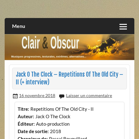
Skip
to
musiques progressives, électroniques, expérimentales,
Clair et Obscur
content
extrêmes, alternatives, texturales
Menu
Jack O The Clock – Repetitions Of The Old City –
II (+ interview)
16 novembre 2018
Laisser un commentaire
Titre:
Repetitions Of The Old City - II
Auteur:
Jack O The Clock
Éditeur:
Auto-production
Date de sortie:
2018
Chronique de:
Pascal Bouquillard