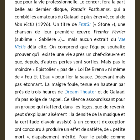
que pour la vie professionnelle. Le concert fera la part
belle au dernier disque,
Paradis Posthumes
, qui a
comblé les amateurs du Galaad le plus énervé, celui de
Vae Victis
(1996). Un titre de
Frat3r
(« Stone »), une
chanson de leur première œuvre
Premier Février
(sublime « Sablière »)… mais aucun extrait du
Vae
Victis
déjà cité. On comprend que l’équipe souhaite
prouver qu’il existe une vie après un chef-d’œuvre et
que, depuis, d’autres perles sont sorties. Mais pas le
moindre « Epistolier », pas de « Loi De Brenn » ni même
de « Feu Et L’Eau » pour lier la sauce. Décevant mais
pas étonnant. La maigre foule, tenue en hauteur par
près de trois heures de
Dream Theater
et de Galaad,
n’a pas exigé de rappel. Ce silence assourdissant pour
un groupe qui n’attend, dans les loges, que de revenir,
peut s’expliquer aisément : la densité de la musique et
la certitude d’avoir assisté à un concert d’exception
ont concouru à produire un effet de satiété, de « petite
mort », d’apaisement mérité. Pour le public comme