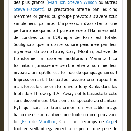
des plus grands (
Marillion
,
Steven Wilson
ou autres
Steve Hackett
), la prestation offerte par les cinq
membres originels du groupe prévôtois s’avère tout
simplement parfaite. L’impression d’assister à une
performance qui aurait pu être vue à l’Hammersmith
de Londres ou à L’Olympia de Paris est totale.
Soulignons que la clarté sonore peaufinée par leur
ingénieur du son attitré, Cary Montini, achève de
transformer la fosse en auditorium Marantz ! La
formation jurassienne semble être à son meilleur
niveau alors qu’elle est formée de quinquagénaires !
Impressionnant ! Le batteur assure une frappe fine
mais forte, le claviériste renvoie Tony Banks dans les
filets de « Throwing It All Away » et le bassiste tricote
sans discontinuer. Mention très spéciale au chanteur
Pyt qui sait se transformer en véritable mage
halluciné et sait captiver une foule comme peu avant
lui (
Fish
de
Marillion
, Christian Décamps de
Ange
)
tout en veillant également à respecter une pose de