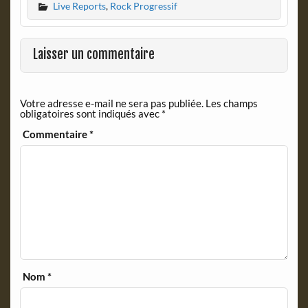
Live Reports
,
Rock Progressif
e
n
b
t
o
F
o
r
Laisser un commentaire
k
i
e
n
Votre adresse e-mail ne sera pas publiée.
Les champs
d
obligatoires sont indiqués avec
*
l
y
Commentaire
*
Nom
*