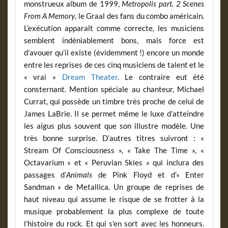
monstrueux album de 1999,
Metropolis part. 2 Scenes
From A Memory
, le Graal des fans du combo américain.
L’exécution apparaît comme correcte, les musiciens
semblent indéniablement bons, mais force est
d’avouer qu’il existe (évidemment !) encore un monde
entre les reprises de ces cinq musiciens de talent et le
« vrai »
Dream Theater
. Le contraire eut été
consternant. Mention spéciale au chanteur, Michael
Currat, qui possède un timbre très proche de celui de
James LaBrie. Il se permet même le luxe d’atteindre
les aigus plus souvent que son illustre modèle. Une
très bonne surprise. D’autres titres suivront : «
Stream Of Consciousness », « Take The Time », «
Octavarium » et « Peruvian Skies » qui inclura des
passages d’
Animals
de Pink Floyd et d’« Enter
Sandman » de Metallica. Un groupe de reprises de
haut niveau qui assume le risque de se frotter à la
musique probablement la plus complexe de toute
l’histoire du rock. Et qui s’en sort avec les honneurs.