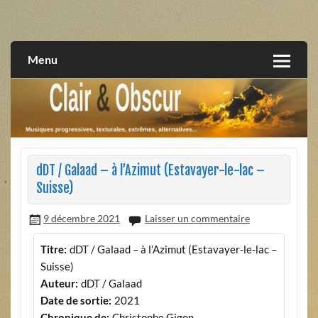
Skip
to
musiques progressives, électroniques, expérimentales,
Clair et Obscur
content
extrêmes, alternatives, texturales
Menu
dDT / Galaad – à l’Azimut (Estavayer-le-lac –
Suisse)
9 décembre 2021
Laisser un commentaire
Titre:
dDT / Galaad – à l’Azimut (Estavayer-le-lac –
Suisse)
Auteur:
dDT / Galaad
Date de sortie:
2021
Chronique de:
Christophe Gigon