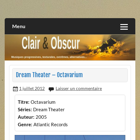
Skip
to
musiques progressives, électroniques, expérimentales,
Clair et Obscur
content
extrêmes, alternatives, texturales
Menu
Dream Theater – Octavarium
1 juillet 2012
Laisser un commentaire
Titre:
Octavarium
Séries:
Dream Theater
Auteur:
2005
Genre:
Atlantic Records