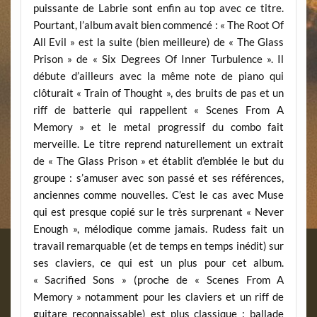
puissante de Labrie sont enfin au top avec ce titre.
Pourtant, l’album avait bien commencé : « The Root Of
All Evil » est la suite (bien meilleure) de « The Glass
Prison » de « Six Degrees Of Inner Turbulence ». Il
débute d’ailleurs avec la même note de piano qui
clôturait « Train of Thought », des bruits de pas et un
riff de batterie qui rappellent « Scenes From A
Memory » et le metal progressif du combo fait
merveille. Le titre reprend naturellement un extrait
de « The Glass Prison » et établit d’emblée le but du
groupe : s’amuser avec son passé et ses références,
anciennes comme nouvelles. C’est le cas avec Muse
qui est presque copié sur le très surprenant « Never
Enough », mélodique comme jamais. Rudess fait un
travail remarquable (et de temps en temps inédit) sur
ses claviers, ce qui est un plus pour cet album.
« Sacrified Sons » (proche de « Scenes From A
Memory » notamment pour les claviers et un riff de
guitare reconnaissable) est plus classique : ballade