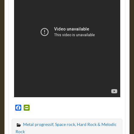
F
P
a
r
c
i
Metal progressif, Space rock, Hard Rock & Melodic
e
n
b
t
Rock