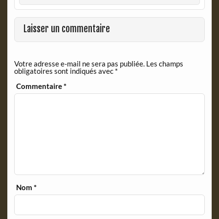
o
F
o
r
k
i
Laisser un commentaire
e
n
d
Votre adresse e-mail ne sera pas publiée.
Les champs
l
obligatoires sont indiqués avec
*
y
Commentaire
*
Nom
*