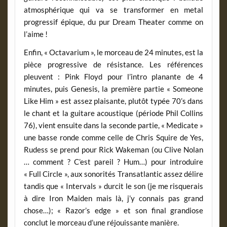
atmosphérique qui va se transformer en metal
progressif épique, du pur Dream Theater comme on
l’aime !
Enfin, « Octavarium », le morceau de 24 minutes, est la
pièce progressive de résistance. Les références
pleuvent : Pink Floyd pour l’intro planante de 4
minutes, puis Genesis, la première partie « Someone
Like Him » est assez plaisante, plutôt typée 70’s dans
le chant et la guitare acoustique (période Phil Collins
76), vient ensuite dans la seconde partie, « Medicate »
une basse ronde comme celle de Chris Squire de Yes,
Rudess se prend pour Rick Wakeman (ou Clive Nolan
… comment ? C’est pareil ? Hum…) pour introduire
« Full Circle », aux sonorités Transatlantic assez délire
tandis que « Intervals » durcit le son (je me risquerais
à dire Iron Maiden mais là, j’y connais pas grand
chose…); « Razor’s edge » et son final grandiose
conclut le morceau d’une réjouissante manière.