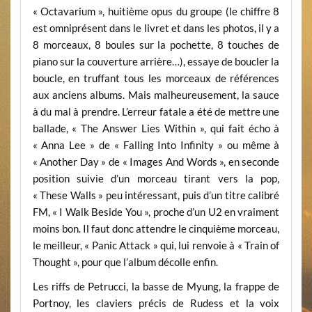
« Octavarium », huitième opus du groupe (le chiffre 8
est omniprésent dans le livret et dans les photos, il y a
8 morceaux, 8 boules sur la pochette, 8 touches de
piano sur la couverture arrière…), essaye de boucler la
boucle, en truffant tous les morceaux de références
aux anciens albums. Mais malheureusement, la sauce
à du mal à prendre. L’erreur fatale a été de mettre une
ballade, « The Answer Lies Within », qui fait écho à
« Anna Lee » de « Falling Into Infinity » ou même à
« Another Day » de « Images And Words », en seconde
position suivie d’un morceau tirant vers la pop,
« These Walls » peu intéressant, puis d’un titre calibré
FM, « I Walk Beside You », proche d’un U2 en vraiment
moins bon. Il faut donc attendre le cinquième morceau,
le meilleur, « Panic Attack » qui, lui renvoie à « Train of
Thought », pour que l’album décolle enfin.
Les riffs de Petrucci, la basse de Myung, la frappe de
Portnoy, les claviers précis de Rudess et la voix