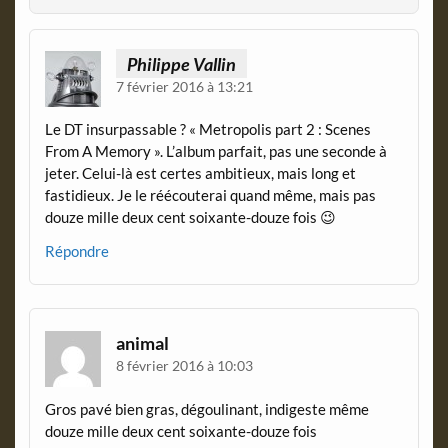
e
n
d
l
Philippe Vallin
y
7 février 2016 à 13:21
Le DT insurpassable ? « Metropolis part 2 : Scenes
From A Memory ». L’album parfait, pas une seconde à
jeter. Celui-là est certes ambitieux, mais long et
fastidieux. Je le réécouterai quand même, mais pas
douze mille deux cent soixante-douze fois 😉
Répondre
animal
8 février 2016 à 10:03
Gros pavé bien gras, dégoulinant, indigeste même
douze mille deux cent soixante-douze fois