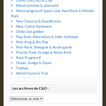
Livres, DVD, BD & Ciné
Metal extrême & alternatif
Metal progressif, Space rock, Hard Rock & Melodic
Rock
Neo-Classical & Soundtracks
New, Cold & Darkwave
Oldies but goldies
Pop, Rock, Alternative & Indie, Gothique
Post-Prog & Art-Pop
Post-Rock, Shoegaze & Avant-garde
Psyché, Punk, Grunge & Noise-Rock
Rock Progressif
Stoner, Sludge & Doom
Triphop
World Fusion & Trad
Les archives de C&O :
Les
archives
de