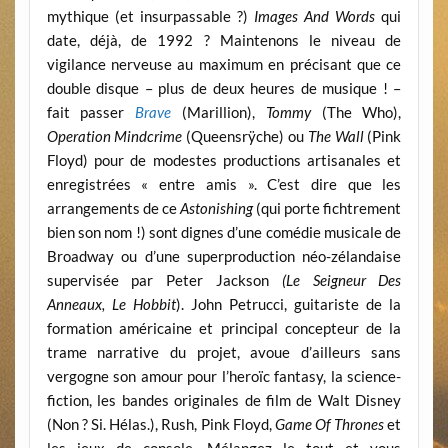
mythique (et insurpassable ?)
Images And Words
qui
date, déjà, de 1992 ? Maintenons le niveau de
vigilance nerveuse au maximum en précisant que ce
double disque – plus de deux heures de musique ! –
fait passer
Brave
(Marillion),
Tommy
(The Who),
Operation Mindcrime
(Queensrÿche) ou
The Wall
(Pink
Floyd) pour de modestes productions artisanales et
enregistrées « entre amis ». C’est dire que les
arrangements de ce
Astonishing
(qui porte fichtrement
bien son nom !) sont dignes d’une comédie musicale de
Broadway ou d’une superproduction néo-zélandaise
supervisée par Peter Jackson
(Le Seigneur Des
Anneaux, Le Hobbit
). John Petrucci, guitariste de la
formation américaine et principal concepteur de la
trame narrative du projet, avoue d’ailleurs sans
vergogne son amour pour l’heroïc fantasy, la science-
fiction, les bandes originales de film de Walt Disney
(Non ? Si. Hélas.), Rush, Pink Floyd,
Game Of Thrones
et