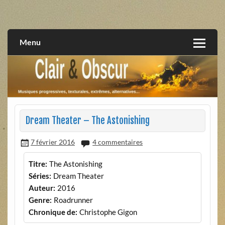
Skip
to
musiques progressives, électroniques, expérimentales,
Clair et Obscur
content
extrêmes, alternatives, texturales
Menu
Dream Theater – The Astonishing
7 février 2016
4 commentaires
Titre:
The Astonishing
Séries:
Dream Theater
Auteur:
2016
Genre:
Roadrunner
Chronique de:
Christophe Gigon