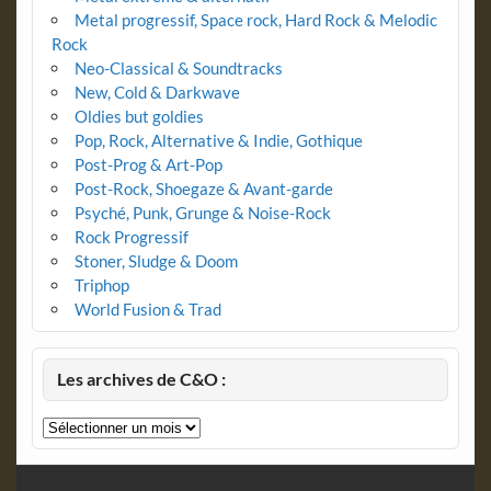
Metal progressif, Space rock, Hard Rock & Melodic
Rock
Neo-Classical & Soundtracks
New, Cold & Darkwave
Oldies but goldies
Pop, Rock, Alternative & Indie, Gothique
Post-Prog & Art-Pop
Post-Rock, Shoegaze & Avant-garde
Psyché, Punk, Grunge & Noise-Rock
Rock Progressif
Stoner, Sludge & Doom
Triphop
World Fusion & Trad
Les archives de C&O :
Les
archives
de
C&O
: