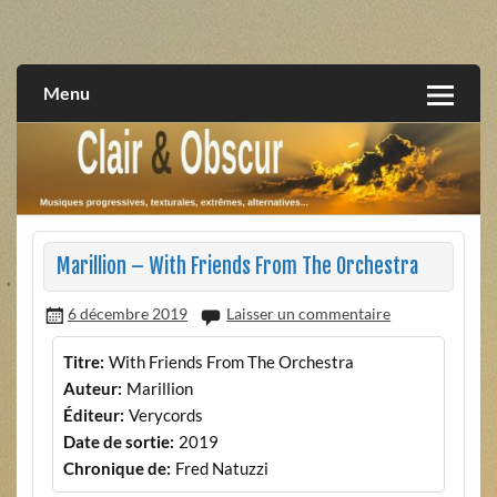
Skip
to
musiques progressives, électroniques, expérimentales,
Clair et Obscur
content
extrêmes, alternatives, texturales
Menu
Marillion – With Friends From The Orchestra
6 décembre 2019
Laisser un commentaire
Titre:
With Friends From The Orchestra
Auteur:
Marillion
Éditeur:
Verycords
Date de sortie:
2019
Chronique de:
Fred Natuzzi