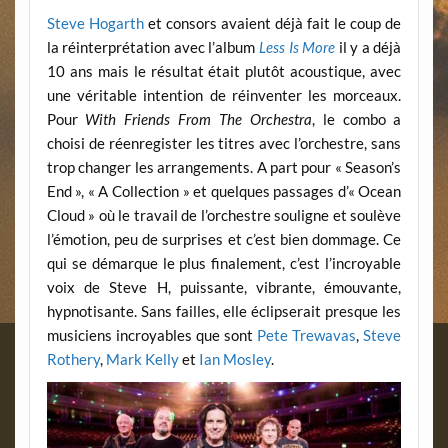
Steve Hogarth
et consors avaient déjà fait le coup de
la réinterprétation avec l’album
Less Is More
il y a déjà
10 ans mais le résultat était plutôt acoustique, avec
une véritable intention de réinventer les morceaux.
Pour
With Friends From The Orchestra
, le combo a
choisi de réenregister les titres avec l’orchestre, sans
trop changer les arrangements. A part pour « Season’s
End », « A Collection » et quelques passages d’« Ocean
Cloud » où le travail de l’orchestre souligne et soulève
l’émotion, peu de surprises et c’est bien dommage. Ce
qui se démarque le plus finalement, c’est l’incroyable
voix de Steve H, puissante, vibrante, émouvante,
hypnotisante. Sans failles, elle éclipserait presque les
musiciens incroyables que sont
Pete Trewavas
,
Steve
Rothery
,
Mark Kelly
et
Ian Mosley
.