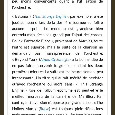
peu moins convaincants quant à l’utilisation de
l’orchestre.
« Estonia » (
This Strange Engine
), par exemple, a été
joué sur scène lors de la dernière tournée et n’offre
aucune surprise. Le morceau est grandiose bien
entendu mais n’est pas grandi par l’ajout des cordes.
Pour « Fantastic Place », provenant de
Marbles
, toute
l’intro est superbe, mais la suite de la chanson ne
demandait pas l’omniprésence de l’orchestre.
« Beyond You » (
Afraid Of Sunlight
) a la bonne idée de
ne pas faire intervenir le groupe pendant les deux
premières minutes. La suite est malheureusement peu
intéressante. Un titre qui aurait mérité de n’exister
qu’avec l’orchestre ou alors sans. « This Strange
Engine » tiré de l’album éponyme est peut-être le
meilleur morceau de la carrière de Marillion. Par
contre, cette version n’apporte pas grand-chose. « The
Hollow Man » (
Brave
) est toujours plein d’émotions
mais pourtant l’orchestre complexifie trop le morceau.