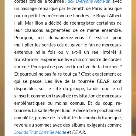
cordes lors de la tournée
Fuck Everyone And Run
, avec
un passage remarqué par le zénith de Paris ainsi que
par un petit lieu méconnu de Londres, le Royal Albert
Hall, Marillion a décidé de réenregister certaines de
leur chansons augmentées de ce même ensemble.
Pourquoi, me demanderez-vous ? Est-ce pour
multiplier les sorties cds et gaver le fan de morceaux
entendus mille fois ou y a-t-il un réel intérêt à
transformer l’expérience live d’un orchestre de cordes
sur cd ? Pourquoi ne pas sortir un live de la tournée ?
Et pourquoi ne pas faire tout ça ? C’est exactement ce
qui se passe. Les live de la tournée
F.E.A.R.
sont
disponibles sur le site du groupe, tandis que le cd
s’inscrit comme un travail de revisitation de morceaux
emblématiques ou moins connus. Et du coup, re-
tournée. La salle Pleyel lundi 9 décembre prochain est
complète, preuve de la vitalité du combo britannique,
revenu au sommet avec des albums exigeants comme
Sounds That Can’t Be Made
et
F.E.A.R
.