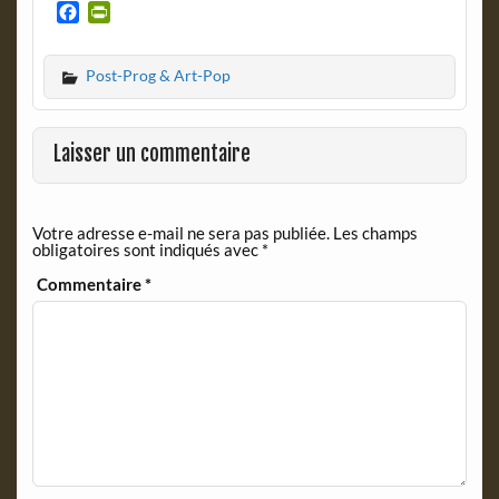
F
P
a
r
c
i
Post-Prog & Art-Pop
e
n
b
t
o
F
o
r
Laisser un commentaire
k
i
e
n
Votre adresse e-mail ne sera pas publiée.
Les champs
d
obligatoires sont indiqués avec
*
l
y
Commentaire
*