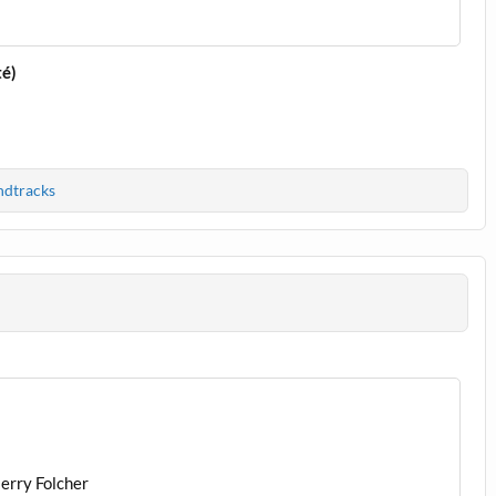
té)
ndtracks
ierry Folcher