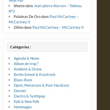
Veux Pas
bhoste
dans
Jean-pierre Alarcen – Tableau
N°2
Palabras De Oro
dans
Paul McCartney –
McCartney II
Dillon
dans
Paul McCartney – McCartney II
Catégories :
Agenda & News
Album de trop ?
Ambient & Drone
Berlin School & Krautrock
Blues-Rock
Djent, Metalcore & Post-Hardcore
Dossier
Electro & Synthpop
Folk & New Folk
Hommages