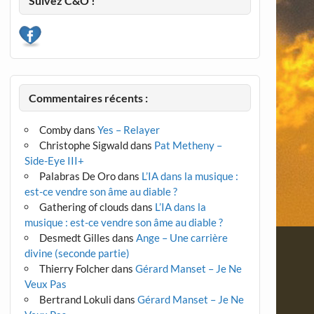
Suivez C&O !
Commentaires récents :
Comby
dans
Yes – Relayer
Christophe Sigwald
dans
Pat Metheny –
Side-Eye III+
Palabras De Oro
dans
L’IA dans la musique :
est-ce vendre son âme au diable ?
Gathering of clouds
dans
L’IA dans la
musique : est-ce vendre son âme au diable ?
Desmedt Gilles
dans
Ange – Une carrière
divine (seconde partie)
Thierry Folcher
dans
Gérard Manset – Je Ne
Veux Pas
Bertrand Lokuli
dans
Gérard Manset – Je Ne