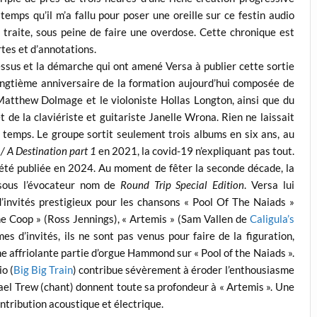
temps qu’il m’a fallu pour poser une oreille sur ce festin audio
ne traite, sous peine de faire une overdose. Cette chronique est
tes et d’annotations.
cessus et la démarche qui ont amené Versa à publier cette sortie
 vingtième anniversaire de la formation aujourd’hui composée de
atthew Dolmage et le violoniste Hollas Longton, ainsi que du
 de la claviériste et guitariste Janelle Wrona. Rien ne laissait
e temps. Le groupe sortit seulement trois albums en six ans, au
/ A Destination part 1
en 2021, la covid-19 n’expliquant pas tout.
a été publiée en 2024. Au moment de fêter la seconde décade, la
e sous l’évocateur nom de
Round Trip Special Edition
. Versa lui
d’invités prestigieux pour les chansons « Pool Of The Naiads »
he Coop » (Ross Jennings), « Artemis » (Sam Vallen de
Caligula’s
mes d’invités, ils ne sont pas venus pour faire de la figuration,
ne affriolante partie d’orgue Hammond sur « Pool of the Naiads ».
io (
Big Big Train
) contribue sévèrement à éroder l’enthousiasme
hael Trew (chant) donnent toute sa profondeur à « Artemis ». Une
ntribution acoustique et électrique.