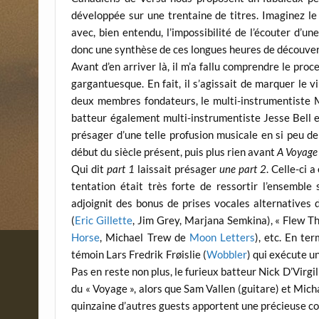
développée sur une trentaine de titres. Imaginez le 
avec, bien entendu, l’impossibilité de l’écouter d’u
donc une synthèse de ces longues heures de découver
Avant d’en arriver là, il m’a fallu comprendre le pro
gargantuesque. En fait, il s’agissait de marquer le
deux membres fondateurs, le multi-instrumentiste M
batteur également multi-instrumentiste Jesse Bell et
présager d’une telle profusion musicale en si peu d
début du siècle présent, puis plus rien avant
A Voyage 
Qui dit
part 1
laissait présager
une part 2
. Celle-ci 
tentation était très forte de ressortir l’ensembl
adjoignit des bonus de prises vocales alternatives 
(
Eric Gillette
, Jim Grey, Marjana Semkina), « Flew T
Horse
, Michael Trew de
Moon Letters
), etc. En ter
témoin Lars Fredrik Frøislie (
Wobbler
) qui exécute u
Pas en reste non plus, le furieux batteur Nick D’Virgil
du « Voyage », alors que Sam Vallen (guitare) et Mic
quinzaine d’autres guests apportent une précieuse co