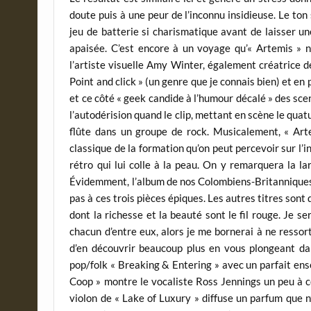
doute puis à une peur de l’inconnu insidieuse. Le t
jeu de batterie si charismatique avant de laisser u
apaisée. C’est encore à un voyage qu’« Artemis » n
l’artiste visuelle Amy Winter, également créatrice de
Point and click » (un genre que je connais bien) et en 
et ce côté « geek candide à l’humour décalé » des sce
l’autodérision quand le clip, mettant en scène le quatu
flûte dans un groupe de rock. Musicalement, « Ar
classique de la formation qu’on peut percevoir sur l’
rétro qui lui colle à la peau. On y remarquera la la
Évidemment, l’album de nos Colombiens-Britanniques 
pas à ces trois pièces épiques. Les autres titres son
dont la richesse et la beauté sont le fil rouge. Je s
chacun d’entre eux, alors je me bornerai à ne ressort
d’en découvrir beaucoup plus en vous plongeant da
pop/folk « Breaking & Entering » avec un parfait en
Coop » montre le vocaliste Ross Jennings un peu à co
violon de « Lake of Luxury » diffuse un parfum que n