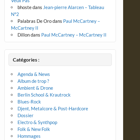
Veux Pas
bhoste
dans
Jean-pierre Alarcen – Tableau
N°2
Palabras De Oro
dans
Paul McCartney –
McCartney II
Dillon
dans
Paul McCartney – McCartney II
Catégories :
Agenda & News
Album de trop ?
Ambient & Drone
Berlin School & Krautrock
Blues-Rock
Djent, Metalcore & Post-Hardcore
Dossier
Electro & Synthpop
Folk & New Folk
Hommages