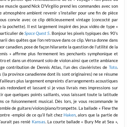
on se muscle quand Nick D’Virgilio prend les commandes avec son
ne atmosphère ambient revenir s’installer pour une fin de pièce
ous convie avec ce clip délicieusement vintage (concocté par
 la pochette). Il est largement inspiré des jeux vidéo de type «
particulier de
Space Quest 5
. Bonjour les pixels typiques des 90’s
narii des quêtes que l’on retrouve dans ce clip. Versa donne dans
or canadien, pose de façon hilarante la question de l’utilité de la
temis » affirme plus fermement les penchants symphonique et
intro et dans un étonnant solo de violon ainsi que cette ambiance
rge contribution de Dennis Atlas, l’un des claviéristes de
Toto
.
(la province canadienne dont ils sont originaires) ne se résume
t d’ailleurs plus largement empreints d’arrangements acoustiques
erais redondant et lassant si je vous livrais mes impressions sur
ir que quelques points saillants, vous laissant toute la latitude
ns ce foisonnement musical. Dès lors, je vous recommande le
semble de guitare/violon/piano/trompette. La ballade « Flew the
ntre -emploi de ce qu’il fait chez
Haken
, alors que la partie de
’aurait pas renié
Kansas
. La courte ballade « Bury Me at Sea »,