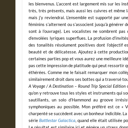
les bienvenus. L’accent est largement mis sur les i
très, très présents, mais aussi les cuivres et même la 
mais j’y reviendrai. L’ensemble est supporté par un
féminins s’alternent ou s’associent jusqu’à générer
sont à l’ouvrage). Les vocalistes ne sombrent pas
d’envolées lyriques superflues. La profusion d’invit
des tonalités résolument positives dont l’objectif 
beauté et de délicatesse. Ajoutez à cette productio
certaines parties pop et vous aurez une meilleure idé
pas cette impression de platitude qui peut ressortir 
éthérées. Comme me le faisait remarquer mon collè
similairement droit dans ses bottes qui a traversé tou
A Voyage / A Destination – Round Trip Special Edition
c
qu’on y retrouve tous les styles et instruments qui 
sautillants, un solo d’Hammond au groove irrésis
symphoniques au possible. Mon préféré est ce « V
charpenté se succèdent avec un bonheur indicible. La 
série
Battlestar Galactica
, quand elle était utilisée 
Le résultat est similaire ici et génère un stress do