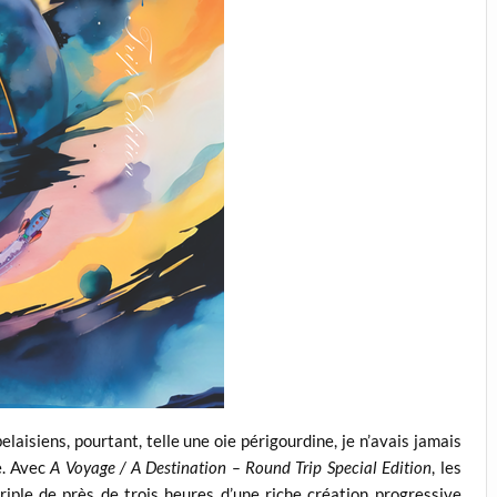
laisiens, pourtant, telle une oie périgourdine, je n’avais jamais
e. Avec
A Voyage / A Destination – Round Trip Special Edition
, les
ple de près de trois heures d’une riche création progressive