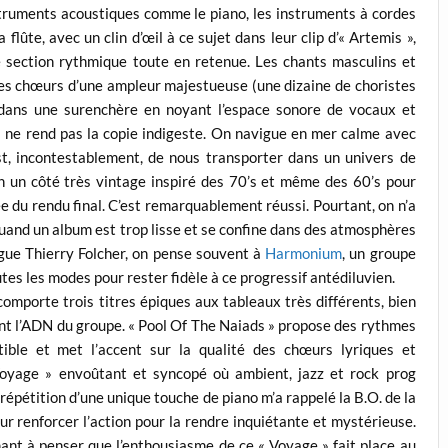
nstruments acoustiques comme le piano, les instruments à cordes
flûte, avec un clin d’œil à ce sujet dans leur clip d’« Artemis »,
e section rythmique toute en retenue. Les chants masculins et
 des chœurs d’une ampleur majestueuse (une dizaine de choristes
 dans une surenchère en noyant l’espace sonore de vocaux et
és ne rend pas la copie indigeste. On navigue en mer calme avec
est, incontestablement, de nous transporter dans un univers de
n un côté très vintage inspiré des 70’s et même des 60’s pour
e du rendu final. C’est remarquablement réussi. Pourtant, on n’a
quand un album est trop lisse et se confine dans des atmosphères
gue Thierry Folcher, on pense souvent à
Harmonium
, un groupe
tes les modes pour rester fidèle à ce progressif antédiluvien.
omporte trois titres épiques aux tableaux très différents, bien
sont l’ADN du groupe. « Pool Of The Naiads » propose des rythmes
tible et met l’accent sur la qualité des chœurs lyriques et
oyage » envoûtant et syncopé où ambient, jazz et rock prog
répétition d’une unique touche de piano m’a rappelé la B.O. de la
pour renforcer l’action pour la rendre inquiétante et mystérieuse.
nnant à penser que l’enthousiasme de ce « Voyage » fait place au