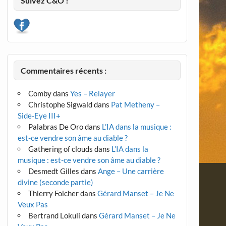
Suivez C&O !
Commentaires récents :
Comby
dans
Yes – Relayer
Christophe Sigwald
dans
Pat Metheny –
Side-Eye III+
Palabras De Oro
dans
L’IA dans la musique :
est-ce vendre son âme au diable ?
Gathering of clouds
dans
L’IA dans la
musique : est-ce vendre son âme au diable ?
Desmedt Gilles
dans
Ange – Une carrière
divine (seconde partie)
Thierry Folcher
dans
Gérard Manset – Je Ne
Veux Pas
Bertrand Lokuli
dans
Gérard Manset – Je Ne