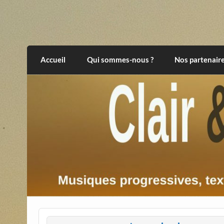
Skip
to
content
Clair et Obscur
musiques progressives, électroniques, expér
Accueil
Qui sommes-nous ?
Nos partenair