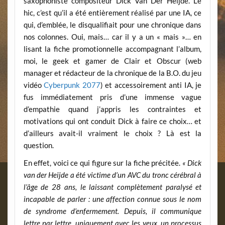
saxophoniste compositeur Dick Van Der Heijde. Le
hic, c’est qu’il a été entièrement réalisé par une IA, ce
qui, d’emblée, le disqualifiait pour une chronique dans
nos colonnes. Oui, mais… car il y a un « mais »… en
lisant la fiche promotionnelle accompagnant l’album,
moi, le geek et gamer de Clair et Obscur (web
manager et rédacteur de la chronique de la B.O. du jeu
vidéo
Cyberpunk 2077
) et accessoirement anti IA, je
fus immédiatement pris d’une immense vague
d’empathie quand j’appris les contraintes et
motivations qui ont conduit Dick à faire ce choix… et
d’ailleurs avait-il vraiment le choix ? Là est la
question.
En effet, voici ce qui figure sur la fiche précitée.
« Dick
van der Heijde a été victime d’un AVC du tronc cérébral à
l’âge de 28 ans, le laissant complètement paralysé et
incapable de parler : une affection connue sous le nom
de syndrome d’enfermement. Depuis, il communique
lettre par lettre, uniquement avec les yeux, un processus