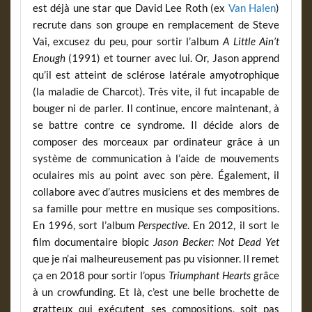
est déjà une star que David Lee Roth (ex
Van Halen
)
recrute dans son groupe en remplacement de Steve
Vai, excusez du peu, pour sortir l’album
A Little Ain’t
Enough
(1991) et tourner avec lui. Or, Jason apprend
qu’il est atteint de sclérose latérale amyotrophique
(la maladie de Charcot). Très vite, il fut incapable de
bouger ni de parler. Il continue, encore maintenant, à
se battre contre ce syndrome. Il décide alors de
composer des morceaux par ordinateur grâce à un
système de communication à l’aide de mouvements
oculaires mis au point avec son père. Également, il
collabore avec d’autres musiciens et des membres de
sa famille pour mettre en musique ses compositions.
En 1996, sort l’album
Perspective
. En 2012, il sort le
film documentaire biopic
Jason Becker: Not Dead Yet
que je n’ai malheureusement pas pu visionner. Il remet
ça en 2018 pour sortir l’opus
Triumphant Hearts
grâce
à un crowfunding. Et là, c’est une belle brochette de
gratteux qui exécutent ses compositions, soit pas