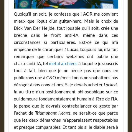
Quoiqu’il en soit, je confesse que l’AOR me convient
mieux que l’opus d’un guitar-hero. Mais le choix de
Dick Van Der Heijde, tout louable qu’il soit, crée une
brèche dans le front anti-IA, même dans ces
circonstances si particulières. Est-ce ce qui m’a
empêché de le chroniquer ? Lucas, toujours lui, m’a fait
remarquer que certains webzines ont publié une
charte anti-IA, tel
metal archives
à laquelle je souscris
tout à fait, bien que je ne pense pas que nous en
publierons une à C&O même si nous ne souhaitons pas
déroger à nos convictions. Si je devais acheter
Locked-
in
au titre d’un positionnement philosophique sur ce
qui demeure fondamentalement humain à l’ère de l’IA,
je pense que je devrais contrebalancer ce geste par
l’achat de
Triumphant Hearts
, ne serait-ce que parce
que les deux démarches m’apparaissent respectables
et presque comparables. Et tant pis si le diable sera à