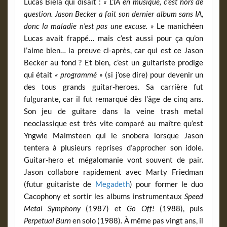
Lucas Biela qui disait :
« L’IA en musique, c’est hors de
question. Jason Becker a fait son dernier album sans IA,
donc la maladie n’est pas une excuse. »
Le manichéen
Lucas avait frappé… mais c’est aussi pour ça qu’on
l’aime bien… la preuve ci-après, car qui est ce Jason
Becker au fond ? Et bien, c’est un guitariste prodige
qui était
« programmé »
(si j’ose dire) pour devenir un
des tous grands guitar-heroes. Sa carrière fut
fulgurante, car il fut remarqué dès l’âge de cinq ans.
Son jeu de guitare dans la veine trash metal
neoclassique est très vite comparé au maître qu’est
Yngwie Malmsteen qui le snobera lorsque Jason
tentera à plusieurs reprises d’approcher son idole.
Guitar-hero et mégalomanie vont souvent de pair.
Jason collabore rapidement avec Marty Friedman
(futur guitariste de
Megadeth
) pour former le duo
Cacophony et sortir les albums instrumentaux
Speed
Metal Symphony
(1987) et
Go Off!
(1988), puis
Perpetual Burn
en solo (1988). À même pas vingt ans, il