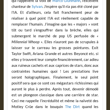
qui rappellent la voix de
Marco Glühmann
, l’excellent
chanteur de
Sylvan
. J’espère qu’il n’a pas été cloné par
l’IA. Et d’ailleurs, cela fait franchement peur de
réaliser à quel point l’IA est réellement capable de
remplacer l’humain. J’imagine que les « majors » vont
tôt ou tard s’engouffrer dans la brèche, elles qui
submergent le marché de pop US perfusée de
«
Millennial Whoop »
. Elles n’auront pas de scrupules à
laisser sur le carreau les grosses pointures. Exit
Taylor Swift, Ariana Grande et autres Beyoncé etc. si
elles y trouvent leur compte financièrement, car adieu
aux ruineux cachets et aux caprices de stars, donc aux
contraintes humaines quoi ! Les prestations live
seront holographiques. Finalement, le seul point
positif sera que ce sont ces mégastars richissimes qui
auront le plus à perdre. Après tout, devenir démodé
est un plongeon classique dans une carrière de star.
Ceci me rappelle l’incrédulité et même la naïveté des
Motley Crüe dans le bouquin
The Dirt
quand les