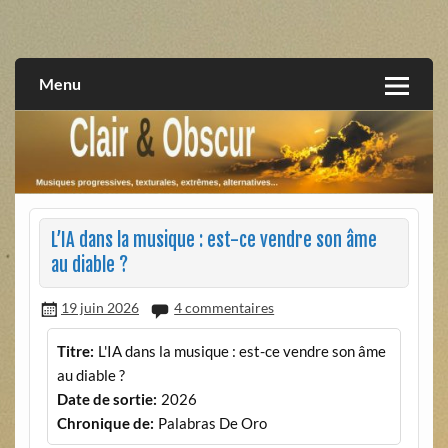
Skip
to
musiques progressives, électroniques, expérimentales,
Clair et Obscur
content
extrêmes, alternatives, texturales
Menu
L’IA dans la musique : est-ce vendre son âme
au diable ?
19 juin 2026
4 commentaires
Titre:
L'IA dans la musique : est-ce vendre son âme
au diable ?
Date de sortie:
2026
Chronique de:
Palabras De Oro