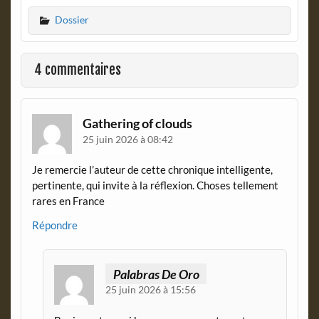
c
i
Dossier
e
n
b
t
o
F
o
r
4 commentaires
k
i
e
n
d
Gathering of clouds
l
25 juin 2026 à 08:42
y
Je remercie l’auteur de cette chronique intelligente,
pertinente, qui invite à la réflexion. Choses tellement
rares en France
Répondre
Palabras De Oro
25 juin 2026 à 15:56