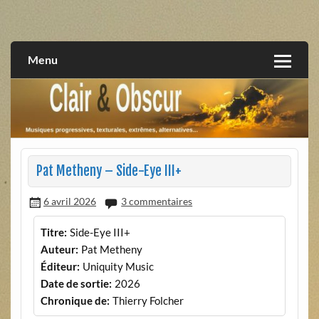
Skip
to
musiques progressives, électroniques, expérimentales,
Clair et Obscur
content
extrêmes, alternatives, texturales
Menu
Pat Metheny – Side-Eye III+
6 avril 2026
3 commentaires
Titre:
Side-Eye III+
Auteur:
Pat Metheny
Éditeur:
Uniquity Music
Date de sortie:
2026
Chronique de:
Thierry Folcher