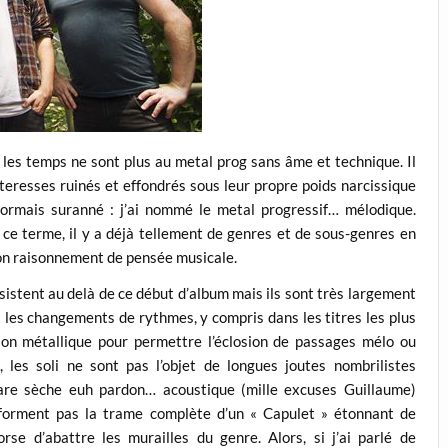
 les temps ne sont plus au metal prog sans âme et technique. Il
teresses ruinés et effondrés sous leur propre poids narcissique
sormais suranné : j’ai nommé le metal progressif… mélodique.
 ce terme, il y a déjà tellement de genres et de sous-genres en
mon raisonnement de pensée musicale.
sistent au delà de ce début d’album mais ils sont très largement
t les changements de rythmes, y compris dans les titres les plus
sion métallique pour permettre l’éclosion de passages mélo ou
es soli ne sont pas l’objet de longues joutes nombrilistes
itare sèche euh pardon… acoustique (mille excuses Guillaume)
e forment pas la trame complète d’un « Capulet » étonnant de
rse d’abattre les murailles du genre. Alors, si j’ai parlé de