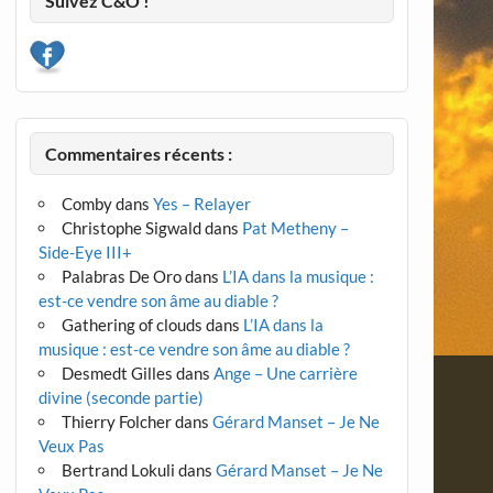
Suivez C&O !
Commentaires récents :
Comby
dans
Yes – Relayer
Christophe Sigwald
dans
Pat Metheny –
Side-Eye III+
Palabras De Oro
dans
L’IA dans la musique :
est-ce vendre son âme au diable ?
Gathering of clouds
dans
L’IA dans la
musique : est-ce vendre son âme au diable ?
Desmedt Gilles
dans
Ange – Une carrière
divine (seconde partie)
Thierry Folcher
dans
Gérard Manset – Je Ne
Veux Pas
Bertrand Lokuli
dans
Gérard Manset – Je Ne