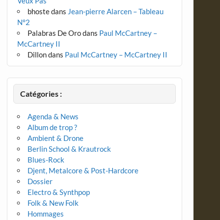
Veux Pas
bhoste
dans
Jean-pierre Alarcen – Tableau
N°2
Palabras De Oro
dans
Paul McCartney –
McCartney II
Dillon
dans
Paul McCartney – McCartney II
Catégories :
Agenda & News
Album de trop ?
Ambient & Drone
Berlin School & Krautrock
Blues-Rock
Djent, Metalcore & Post-Hardcore
Dossier
Electro & Synthpop
Folk & New Folk
Hommages