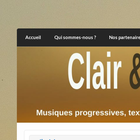
Skip
to
content
Clair et Obscur
musiques progressives, électroniques, expér
Accueil
Qui sommes-nous ?
Nos partenair