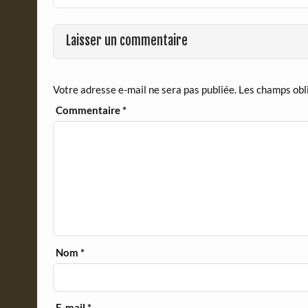
o
F
o
r
Laisser un commentaire
k
i
e
n
d
Votre adresse e-mail ne sera pas publiée.
Les champs obl
l
y
Commentaire
*
Nom
*
E-mail
*