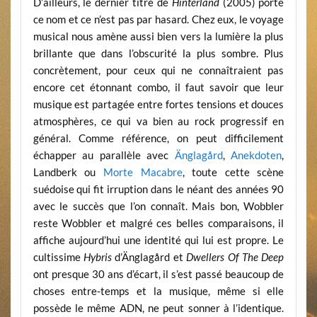
D’ailleurs, le dernier titre de
Hinterland
(2005) porte
ce nom et ce n’est pas par hasard. Chez eux, le voyage
musical nous amène aussi bien vers la lumière la plus
brillante que dans l’obscurité la plus sombre. Plus
concrètement, pour ceux qui ne connaîtraient pas
encore cet étonnant combo, il faut savoir que leur
musique est partagée entre fortes tensions et douces
atmosphères, ce qui va bien au rock progressif en
général. Comme référence, on peut difficilement
échapper au parallèle avec
Änglagård
,
Anekdoten
,
Landberk ou
Morte Macabre
, toute cette scène
suédoise qui fit irruption dans le néant des années 90
avec le succès que l’on connaît. Mais bon, Wobbler
reste Wobbler et malgré ces belles comparaisons, il
affiche aujourd’hui une identité qui lui est propre. Le
cultissime
Hybris
d’Änglagård et
Dwellers Of The Deep
ont presque 30 ans d’écart, il s’est passé beaucoup de
choses entre-temps et la musique, même si elle
possède le même ADN, ne peut sonner à l’identique.