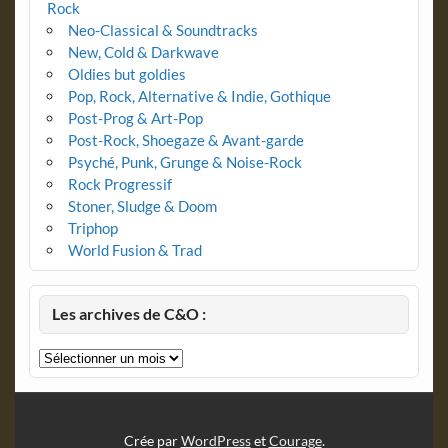
Rock
Neo-Classical & Soundtracks
New, Cold & Darkwave
Oldies but goldies
Pop, Rock, Alternative & Indie, Gothique
Post-Prog & Art-Pop
Post-Rock, Shoegaze & Avant-garde
Psyché, Punk, Grunge & Noise-Rock
Rock Progressif
Stoner, Sludge & Doom
Triphop
World Fusion & Trad
Les archives de C&O :
Les
archives
de
C&O
:
Crée par
WordPress
et
Courage
.