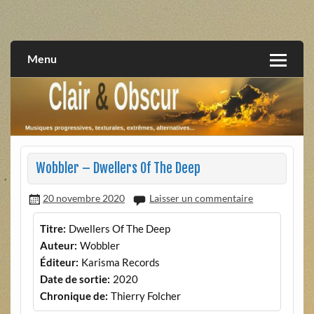
Skip
to
musiques progressives, électroniques, expérimentales,
Clair et Obscur
content
extrêmes, alternatives, texturales
Menu
Wobbler – Dwellers Of The Deep
20 novembre 2020
Laisser un commentaire
Titre:
Dwellers Of The Deep
Auteur:
Wobbler
Éditeur:
Karisma Records
Date de sortie:
2020
Chronique de:
Thierry Folcher