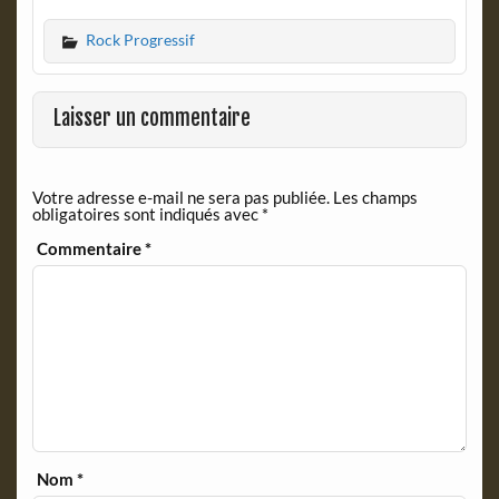
c
i
Rock Progressif
e
n
b
t
o
F
o
r
Laisser un commentaire
k
i
e
n
Votre adresse e-mail ne sera pas publiée.
Les champs
d
obligatoires sont indiqués avec
*
l
y
Commentaire
*
Nom
*