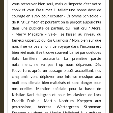
vous retrouver bien seul, mais qu’importe c’est votre
choix et vous l’assumez. Il fallait une bonne dose de
courage en 1969 pour écouter « L’Homme Schizoïde »
de King Crimson et pourtant on le perçoit aujourd’hui
dans une publicité de parfum, qui l’eût cru ? Alors,
« Merry Macabre » va-t-il se hisser au niveau du
fameux uppercut du Roi Cramoisi ? Non, bien sûr que
non, il ne va pas si loin. Le voyage dans l’inconnu est
bien réel mais il se trouve souvent balisé par quelques
îlots familiers rassurants. La première partie
notamment, ne va pas trop nous dépayser. Dès
l’ouverture, après un passage plutôt accueillant, nos
cinq amis vont déployer une intense musique aux
multiples climats bien maîtrisés et sans danger pour
nos oreilles. Mention spéciale pour la basse de
Kristian Karl Hultgren et pour les claviers de Lars
Fredrik Frøislie. Martin Nordrum Kneppen aux
percussions, Andreas Wettergreen Strømman
Prestmo au chant et Marius Halleland à la guitare