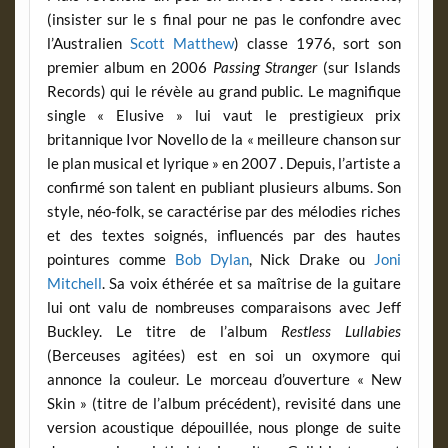
(insister sur le s final pour ne pas le confondre avec
l’Australien
Scott Matthew
) classe 1976, sort son
premier album en 2006
Passing Stranger
(sur Islands
Records) qui le révèle au grand public. Le magnifique
single « Elusive » lui vaut le prestigieux prix
britannique Ivor Novello de la « meilleure chanson sur
le plan musical et lyrique » en 2007 . Depuis, l’artiste a
confirmé son talent en publiant plusieurs albums. Son
style, néo-folk, se caractérise par des mélodies riches
et des textes soignés, influencés par des hautes
pointures comme
Bob Dylan
, Nick Drake ou
Joni
Mitchell
. Sa voix éthérée et sa maîtrise de la guitare
lui ont valu de nombreuses comparaisons avec Jeff
Buckley. Le titre de l’album
Restless Lullabies
(Berceuses agitées) est en soi un oxymore qui
annonce la couleur. Le morceau d’ouverture « New
Skin » (titre de l’album précédent), revisité dans une
version acoustique dépouillée, nous plonge de suite