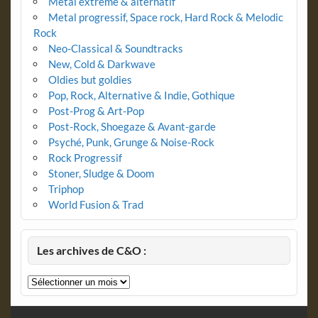
Metal extrême & alternatif
Metal progressif, Space rock, Hard Rock & Melodic
Rock
Neo-Classical & Soundtracks
New, Cold & Darkwave
Oldies but goldies
Pop, Rock, Alternative & Indie, Gothique
Post-Prog & Art-Pop
Post-Rock, Shoegaze & Avant-garde
Psyché, Punk, Grunge & Noise-Rock
Rock Progressif
Stoner, Sludge & Doom
Triphop
World Fusion & Trad
Les archives de C&O :
Les
archives
de
C&O