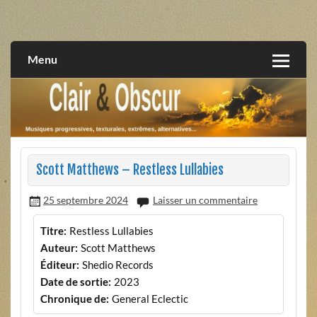
Skip
to
musiques progressives, électroniques, expérimentales,
Clair et Obscur
content
extrêmes, alternatives, texturales
Menu
Scott Matthews – Restless Lullabies
25 septembre 2024
Laisser un commentaire
Titre:
Restless Lullabies
Auteur:
Scott Matthews
Éditeur:
Shedio Records
Date de sortie:
2023
Chronique de:
General Eclectic