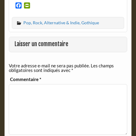
F
P
a
r
c
i
Pop, Rock, Alternative & Indie, Gothique
e
n
b
t
o
F
o
r
Laisser un commentaire
k
i
e
n
Votre adresse e-mail ne sera pas publiée.
Les champs
d
obligatoires sont indiqués avec
*
l
y
Commentaire
*