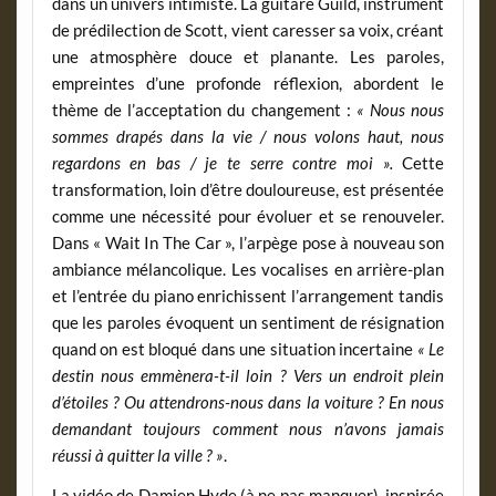
dans un univers intimiste. La guitare Guild, instrument
de prédilection de Scott, vient caresser sa voix, créant
une atmosphère douce et planante. Les paroles,
empreintes d’une profonde réflexion, abordent le
thème de l’acceptation du changement :
« Nous nous
sommes drapés dans la vie / nous volons haut, nous
regardons en bas / je te serre contre moi ».
Cette
transformation, loin d’être douloureuse, est présentée
comme une nécessité pour évoluer et se renouveler.
Dans « Wait In The Car », l’arpège pose à nouveau son
ambiance mélancolique. Les vocalises en arrière-plan
et l’entrée du piano enrichissent l’arrangement tandis
que les paroles évoquent un sentiment de résignation
quand on est bloqué dans une situation incertaine
« Le
destin nous emmènera-t-il loin ? Vers un endroit plein
d’étoiles ? Ou attendrons-nous dans la voiture ? En nous
demandant toujours comment nous n’avons jamais
réussi à quitter la ville ? »
.
La vidéo de Damien Hyde (à ne pas manquer), inspirée