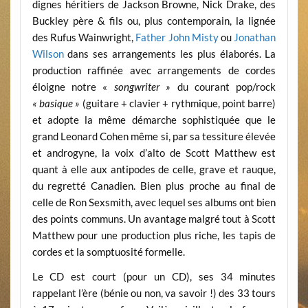
dignes héritiers de Jackson Browne, Nick Drake, des
Buckley père & fils ou, plus contemporain, la lignée
des Rufus Wainwright,
Father John Misty
ou
Jonathan
Wilson
dans ses arrangements les plus élaborés. La
production raffinée avec arrangements de cordes
éloigne notre «
songwriter »
du courant pop/rock
« basique »
(guitare + clavier + rythmique, point barre)
et adopte la même démarche sophistiquée que le
grand Leonard Cohen même si, par sa tessiture élevée
et androgyne, la voix d’alto de Scott Matthew est
quant à elle aux antipodes de celle, grave et rauque,
du regretté Canadien. Bien plus proche au final de
celle de Ron Sexsmith, avec lequel ses albums ont bien
des points communs. Un avantage malgré tout à Scott
Matthew pour une production plus riche, les tapis de
cordes et la somptuosité formelle.
Le CD est court (pour un CD), ses 34 minutes
rappelant l’ère (bénie ou non, va savoir !) des 33 tours