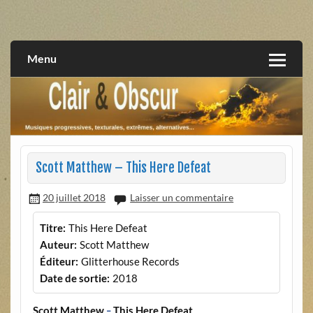
Skip
to
musiques progressives, électroniques, expérimentales,
Clair et Obscur
content
extrêmes, alternatives, texturales
Menu
Scott Matthew – This Here Defeat
20 juillet 2018
Laisser un commentaire
Titre:
This Here Defeat
Auteur:
Scott Matthew
Éditeur:
Glitterhouse Records
Date de sortie:
2018
Scott Matthew
This Here Defeat
–