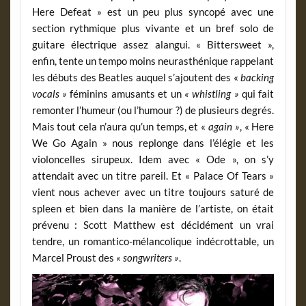
Here Defeat » est un peu plus syncopé avec une
section rythmique plus vivante et un bref solo de
guitare électrique assez alangui. « Bittersweet »,
enfin, tente un tempo moins neurasthénique rappelant
les débuts des Beatles auquel s’ajoutent des «
backing
vocals »
féminins amusants et un
« whistling »
qui fait
remonter l’humeur (ou l’humour ?) de plusieurs degrés.
Mais tout cela n’aura qu’un temps, et «
again »
, « Here
We Go Again » nous replonge dans l’élégie et les
violoncelles sirupeux. Idem avec « Ode », on s’y
attendait avec un titre pareil. Et « Palace Of Tears »
vient nous achever avec un titre toujours saturé de
spleen et bien dans la manière de l’artiste, on était
prévenu : Scott Matthew est décidément un vrai
tendre, un romantico-mélancolique indécrottable, un
Marcel Proust des
«
songwriters »
.