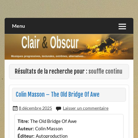
Skip
to
musiques progressives, électroniques, expérimentales,
Clair et Obscur
content
extrêmes, alternatives, texturales
Menu
Résultats de la recherche pour :
souffle continu
Colin Masson – The Old Bridge Of Awe
8 décembre 2025
Laisser un commentaire
Titre:
The Old Bridge Of Awe
Auteur:
Colin Masson
Éditeur:
Autoproduction