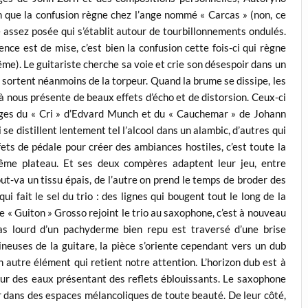
ien que la confusion règne chez l’ange nommé « Carcas » (non, ce
e assez posée qui s’établit autour de tourbillonnements ondulés.
nce est de mise, c’est bien la confusion cette fois-ci qui règne
même). Le guitariste cherche sa voie et crie son désespoir dans un
 sortent néanmoins de la torpeur. Quand la brume se dissipe, les
 à nous présente de beaux effets d’écho et de distorsion. Ceux-ci
ages du « Cri » d’Edvard Munch et du « Cauchemar » de Johann
 se distillent lentement tel l’alcool dans un alambic, d’autres qui
ffets de pédale pour créer des ambiances hostiles, c’est toute la
même plateau. Et ses deux compères adaptent leur jeu, entre
t-va un tissu épais, de l’autre on prend le temps de broder des
ui fait le sel du trio : des lignes qui bougent tout le long de la
 « Guiton » Grosso rejoint le trio au saxophone, c’est à nouveau
pas lourd d’un pachyderme bien repu est traversé d’une brise
neuses de la guitare, la pièce s’oriente cependant vers un dub
n autre élément qui retient notre attention. L’horizon dub est à
ur des eaux présentant des reflets éblouissants. Le saxophone
r dans des espaces mélancoliques de toute beauté. De leur côté,