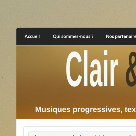
Skip
to
content
Clair et Obscur
musiques progressives, électroniques, expér
Accueil
Qui sommes-nous ?
Nos partenair