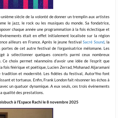
t-unième siècle de la volonté de donner un tremplin aux artistes
mme le jazz, le rock ou les musiques du monde. Sa fondatrice,
roposer chaque année une programmation à la fois éclectique et
’événements était en effet initialement localisée sur la région
ence ailleurs en France. Après le jeune festival
Sacré Sound
, la
s portes de cet autre festival de l’organisatrice mélomane. Les
igé à sélectionner quelques concerts parmi ceux nombreux
 Ce choix permet néanmoins d’avoir une idée de l’esprit que
à la fois féérique et poétique, Lucien Zerrad, Mohanad Aljaramani
 tradition et modernité. Les fidèles du festival, AutorYno font
issant et tortueux. Enfin, Frank London fait résonner les échos à
e avec un quatuor dynamique. A eux seuls, ces trois événements
a qualité des prestations.
eisbuch à l’Espace Rachi le 8 novembre 2025