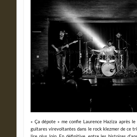
« Ça dépote » me confie Laurence Haziza après le 
guitares virevoltantes dans le rock klezmer de ce tr
lire plus loin. En définitive, entre les histoires 