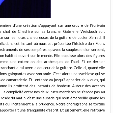
emière d’une création s’appuyant sur une œuvre de l’écrivain
le chat de Cheshire sur sa branche, Gabrielle Weisbuch suit
 sur les notes chaleureuses de la guitare de Lucien Zerrad. Il
lic dans cet instant où nous est présentée l’histoire du « Fou ».
instruments de ses compères, qu’avec la souplesse d’un serpent,
on habitat ouvert sur le monde. Elle esquisse alors des figures
comme une extension des arabesques de l’oud. Et ce dernier
ranchant ainsi avec la douceur de la guitare. Celle-ci, quand elle
tions galopantes avec son amie. C’est alors une symbiose qui se
n de camaraderie. Et l’entente va jusqu’à apparier deux ouds, qui
mme ils profitent des instants de bonheur. Autour des accents
té. La complicité entre nos deux instrumentistes ne s’érode pas au
la rosée du matin, c’est une aubade qui nous émerveille quand les
s qui inciteraient à la prudence. Notre chorégraphe se tortille
 apporterait une tranquillité d’esprit. Et justement, elle retrouve