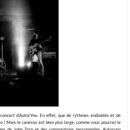
concert d’AutorYno. En effet, que de rythmes endiablés et de
io ! Mais le canevas est bien plus large, comme vous pourrez le
d’anges de John Zorn et des compositions personnelles, Autoryno