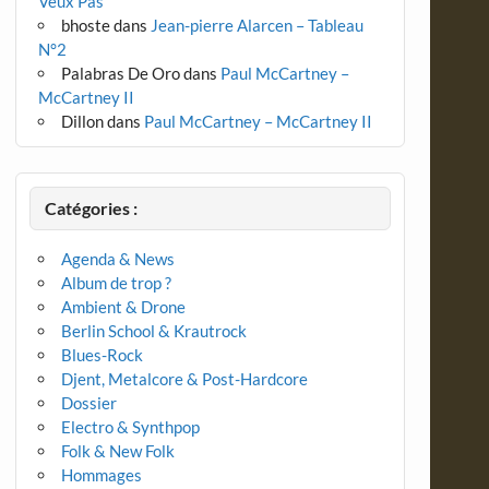
Veux Pas
bhoste
dans
Jean-pierre Alarcen – Tableau
N°2
Palabras De Oro
dans
Paul McCartney –
McCartney II
Dillon
dans
Paul McCartney – McCartney II
Catégories :
Agenda & News
Album de trop ?
Ambient & Drone
Berlin School & Krautrock
Blues-Rock
Djent, Metalcore & Post-Hardcore
Dossier
Electro & Synthpop
Folk & New Folk
Hommages