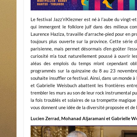
Le festival Jazz’n’Klezmer est né à l’aube du vingt-e
qui immergent le folklore juif dans des milieux co
Laurence Haziza, travaille d’arrache-pied pour en p
toujours plus ouverte sur la province. Cette série d
parisienne, mais permet désormais d’en goûter l’ess
curiosité m’a tout naturellement poussé à ouvrir le
aléas des emplois du temps m’ont cependant obl
programmés sur la quinzaine du 8 au 23 novembre.
souhaite insuffler ce festival. Ainsi, dans un monde 
et Gabrielle Weisbuch abattent les frontières entre
trembler les murs au son de leur rock instrumental pu
la fois troublés et solaires de sa trompette magiqu
vous donnent une idée de la diversité proposée et de l
Lucien Zerrad, Mohanad Aljaramani et Gabrielle W