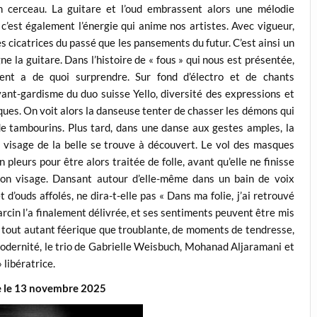
n cerceau. La guitare et l’oud embrassent alors une mélodie
, c’est également l’énergie qui anime nos artistes. Avec vigueur,
s cicatrices du passé que les pansements du futur. C’est ainsi un
 la guitare. Dans l’histoire de « fous » qui nous est présentée,
nt a de quoi surprendre. Sur fond d’électro et de chants
ant-gardisme du duo suisse Yello, diversité des expressions et
ques. On voit alors la danseuse tenter de chasser les démons qui
 de tambourins. Plus tard, dans une danse aux gestes amples, la
e visage de la belle se trouve à découvert. Le vol des masques
n pleurs pour être alors traitée de folle, avant qu’elle ne finisse
 son visage. Dansant autour d’elle-même dans un bain de voix
d’ouds affolés, ne dira-t-elle pas « Dans ma folie, j’ai retrouvé
arcin l’a finalement délivrée, et ses sentiments peuvent être mis
e tout autant féerique que troublante, de moments de tendresse,
 modernité, le trio de Gabrielle Weisbuch, Mohanad Aljaramani et
 libératrice.
e le 13 novembre 2025