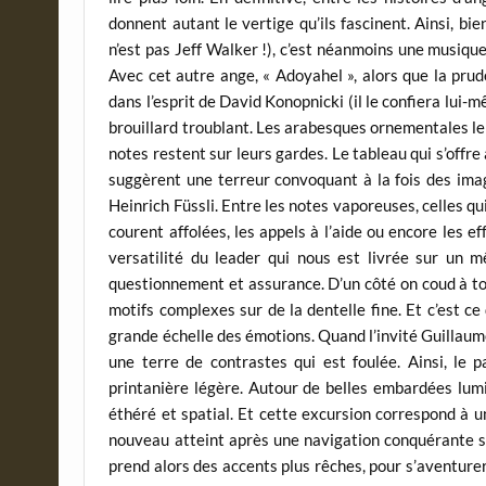
donnent autant le vertige qu’ils fascinent. Ainsi, b
n’est pas Jeff Walker !), c’est néanmoins une musiqu
Avec cet autre ange, « Adoyahel », alors que la prude
dans l’esprit de David Konopnicki (il le confiera lui-
brouillard troublant. Les arabesques ornementales le
notes restent sur leurs gardes. Le tableau qui s’offre
suggèrent une terreur convoquant à la fois des im
Heinrich Füssli. Entre les notes vaporeuses, celles qui
courent affolées, les appels à l’aide ou encore les e
versatilité du leader qui nous est livrée sur un 
questionnement et assurance. D’un côté on coud à tou
motifs complexes sur de la dentelle fine. Et c’est ce q
grande échelle des émotions. Quand l’invité Guillaume
une terre de contrastes qui est foulée. Ainsi, le 
printanière légère. Autour de belles embardées lumi
éthéré et spatial. Et cette excursion correspond à u
nouveau atteint après une navigation conquérante s
prend alors des accents plus rêches, pour s’aventure