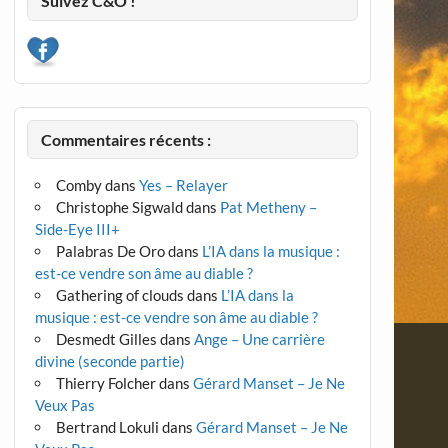
Suivez C&O !
Commentaires récents :
Comby
dans
Yes – Relayer
Christophe Sigwald
dans
Pat Metheny –
Side-Eye III+
Palabras De Oro
dans
L’IA dans la musique :
est-ce vendre son âme au diable ?
Gathering of clouds
dans
L’IA dans la
musique : est-ce vendre son âme au diable ?
Desmedt Gilles
dans
Ange – Une carrière
divine (seconde partie)
Thierry Folcher
dans
Gérard Manset – Je Ne
Veux Pas
Bertrand Lokuli
dans
Gérard Manset – Je Ne