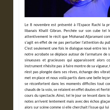
Le 8 novembre est présenté à l’Espace Rachi la pr
libanais Khalil Gibran. Perchée sur son cube tel 
attentivement le récit que Mohanad Aljaramani conte
s’agit en effet de ne pas perturber l’attention du pub
C’est seulement une fois le dialogue noué entre les 
notre acrobate se déplace autour de l’armature de s
sinueuses et gracieuses qui apparaissent alors 
instrument n’hésite pas à faire montre de sa vigueur, t
n’est pas plongée dans ses rêves, échange des vibra
met en place et nous voilà partis dans une belle leço
se réconfortent dans les moments difficiles tout co
chauds de la voix, se relaient en effet doutes et fier
cours du spectacle. Ainsi, tel le jour se levant dans 
notes arrivent lentement mais avec des échos glaçant
alors sur scène comme si elle cherchait l’issue qui lui