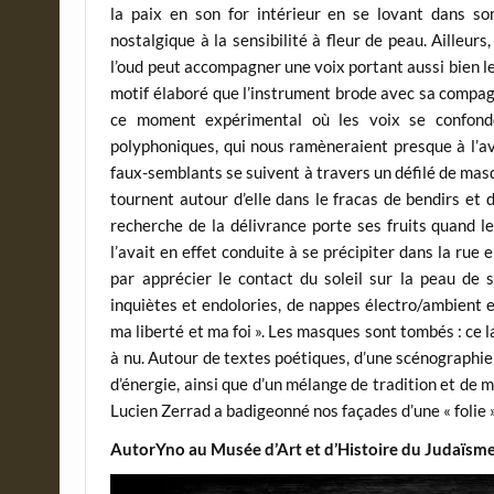
la paix en son for intérieur en se lovant dans so
nostalgique à la sensibilité à fleur de peau. Ailleurs
l’oud peut accompagner une voix portant aussi bien le
motif élaboré que l’instrument brode avec sa compagne
ce moment expérimental où les voix se confonde
polyphoniques, qui nous ramèneraient presque à l’av
faux-semblants se suivent à travers un défilé de mas
tournent autour d’elle dans le fracas de bendirs et
recherche de la délivrance porte ses fruits quand l
l’avait en effet conduite à se précipiter dans la rue e
par apprécier le contact du soleil sur la peau de
inquiètes et endolories, de nappes électro/ambient et 
ma liberté et ma foi ». Les masques sont tombés : ce l
à nu. Autour de textes poétiques, d’une scénographi
d’énergie, ainsi que d’un mélange de tradition et de
Lucien Zerrad a badigeonné nos façades d’une « folie »
AutorYno au Musée d’Art et d’Histoire du Judaïsm