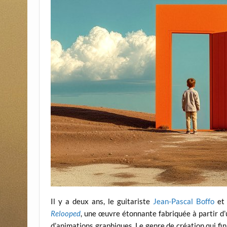
Il y a deux ans, le guitariste
Jean-Pascal Boffo
et 
Relooped
, une œuvre étonnante fabriquée à partir d’
d’animations graphiques. Le genre de création qui fi