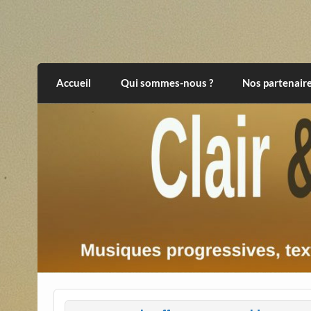
Skip
to
content
Clair et Obscur
musiques progressives, électroniques, expér
Accueil
Qui sommes-nous ?
Nos partenair