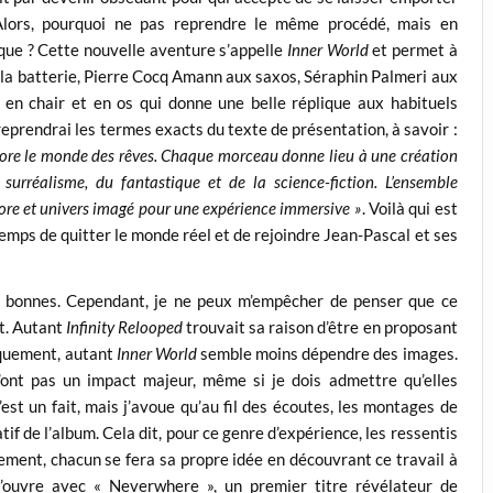
Alors, pourquoi ne pas reprendre le même procédé, mais en
nique ? Cette nouvelle aventure s’appelle
Inner World
et permet à
à la batterie, Pierre Cocq Amann aux saxos, Séraphin Palmeri aux
en chair et en os qui donne une belle réplique aux habituels
 reprendrai les termes exacts du texte de présentation, à savoir :
plore le monde des rêves. Chaque morceau donne lieu à une création
surréalisme, du fantastique et de la science-fiction. L’ensemble
re et univers imagé pour une expérience immersive »
. Voilà qui est
t temps de quitter le monde réel et de rejoindre Jean-Pascal et ses
s bonnes. Cependant, je ne peux m’empêcher de penser que ce
t. Autant
Infinity Relooped
trouvait sa raison d’être en proposant
oquement, autant
Inner World
semble moins dépendre des images.
s n’ont pas un impact majeur, même si je dois admettre qu’elles
est un fait, mais j’avoue qu’au fil des écoutes, les montages de
if de l’album. Cela dit, pour ce genre d’expérience, les ressentis
alement, chacun se fera sa propre idée en découvrant ce travail à
s’ouvre avec « Neverwhere », un premier titre révélateur de