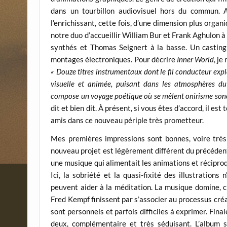
dans un tourbillon audiovisuel hors du commun. 
l’enrichissant, cette fois, d’une dimension plus orga
notre duo d’accueillir William Bur et Frank Aghulon 
synthés et Thomas Seignert à la basse. Un casting 
montages électroniques. Pour décrire
Inner World
, je
« Douze titres instrumentaux dont le fil conducteur ex
visuelle et animée, puisant dans les atmosphères du 
compose un voyage poétique où se mêlent onirisme sono
dit et bien dit. À présent, si vous êtes d’accord, il es
amis dans ce nouveau périple très prometteur.
Mes premières impressions sont bonnes, voire trè
nouveau projet est légèrement différent du précéden
une musique qui alimentait les animations et récipr
Ici, la sobriété et la quasi-fixité des illustration
peuvent aider à la méditation. La musique domine, c’
Fred Kempf finissent par s’associer au processus créat
sont personnels et parfois difficiles à exprimer. Fin
deux, complémentaire et très séduisant. L’album 