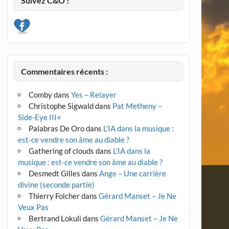
Suivez C&O !
Commentaires récents :
Comby
dans
Yes – Relayer
Christophe Sigwald
dans
Pat Metheny –
Side-Eye III+
Palabras De Oro
dans
L’IA dans la musique :
est-ce vendre son âme au diable ?
Gathering of clouds
dans
L’IA dans la
musique : est-ce vendre son âme au diable ?
Desmedt Gilles
dans
Ange – Une carrière
divine (seconde partie)
Thierry Folcher
dans
Gérard Manset – Je Ne
Veux Pas
Bertrand Lokuli
dans
Gérard Manset – Je Ne