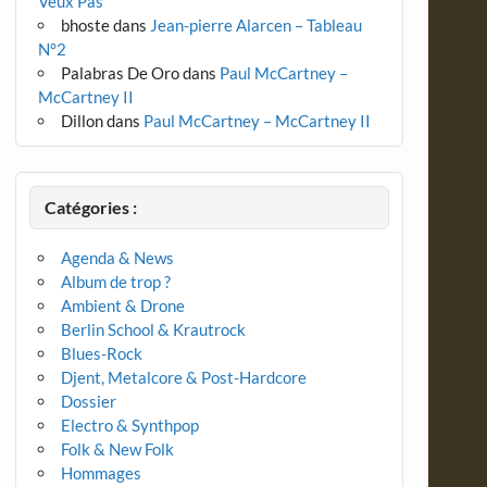
Veux Pas
bhoste
dans
Jean-pierre Alarcen – Tableau
N°2
Palabras De Oro
dans
Paul McCartney –
McCartney II
Dillon
dans
Paul McCartney – McCartney II
Catégories :
Agenda & News
Album de trop ?
Ambient & Drone
Berlin School & Krautrock
Blues-Rock
Djent, Metalcore & Post-Hardcore
Dossier
Electro & Synthpop
Folk & New Folk
Hommages