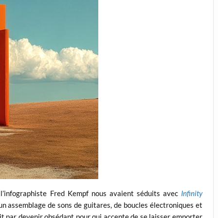
l’infographiste Fred Kempf nous avaient séduits avec
Infinity
un assemblage de sons de guitares, de boucles électroniques et
nit par devenir obsédant pour qui accepte de se laisser emporter