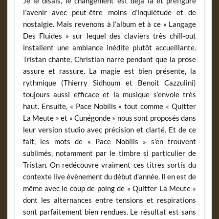
Je le disais, le changement est déjà là et préfigure
l’avenir avec peut-être moins d’inquiétude et de
nostalgie. Mais revenons à l’album et à ce « Langage
Des Fluides » sur lequel des claviers très chill-out
installent une ambiance inédite plutôt accueillante.
Tristan chante, Christian narre pendant que la prose
assure et rassure. La magie est bien présente, la
rythmique (Thierry Sidhoum et Benoit Cazzulini)
toujours aussi efficace et la musique s’envole très
haut. Ensuite, « Pace Nobilis » tout comme « Quitter
La Meute » et « Cunégonde » nous sont proposés dans
leur version studio avec précision et clarté. Et de ce
fait, les mots de « Pace Nobilis » s’en trouvent
sublimés, notamment par le timbre si particulier de
Tristan. On redécouvre vraiment ces titres sortis du
contexte live évènement du début d’année. Il en est de
même avec le coup de poing de « Quitter La Meute »
dont les alternances entre tensions et respirations
sont parfaitement bien rendues. Le résultat est sans