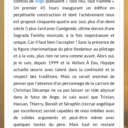
comtois de
Ange
publiaient « Tout Feu, Tout Flamme ».
Un premier 45 tours inaugurant un édifice en
perpétuelle construction et dont l’achèvement nous
est proposé cinquante-quatre ans (oui, plus d’un demi
siècle !) plus tard avec
Cunégonde
, ultime dorure d’une
Sagrada Familia musicale, à la fois majestueuse et
unique. Car il faut bien l’accepter ! Sans la présence de
la figure charismatique du père fondateur au pilotage
et à la voix, plus rien ne sera comme avant. Alors oui,
je le sais, depuis 1999 et la
Voiture À Eau
, l’équipe
actuelle œuvre avec talent dans la continuité et le
respect des traditions. Mais ce serait anormal de
penser que l’absence d’un personnage de la carrure de
Christian Décamps ne va pas laisser un vide abyssal
dans le futur de Ange. Je sais aussi que Tristan,
Hassan, Thierry, Benoit et Séraphin (recrue angélique
par excellence) seront capables de nous imbiber avec
de solides arguments et peut-être même avec
quelques textes du père. Mais tout en restant