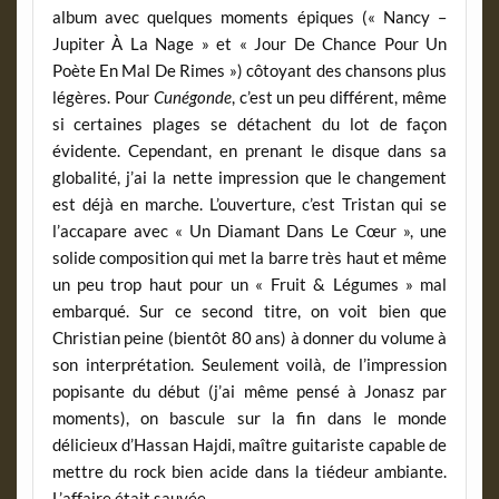
album avec quelques moments épiques (« Nancy –
Jupiter À La Nage » et « Jour De Chance Pour Un
Poète En Mal De Rimes ») côtoyant des chansons plus
légères. Pour
Cunégonde
, c’est un peu différent, même
si certaines plages se détachent du lot de façon
évidente. Cependant, en prenant le disque dans sa
globalité, j’ai la nette impression que le changement
est déjà en marche. L’ouverture, c’est Tristan qui se
l’accapare avec « Un Diamant Dans Le Cœur », une
solide composition qui met la barre très haut et même
un peu trop haut pour un « Fruit & Légumes » mal
embarqué. Sur ce second titre, on voit bien que
Christian peine (bientôt 80 ans) à donner du volume à
son interprétation. Seulement voilà, de l’impression
popisante du début (j’ai même pensé à Jonasz par
moments), on bascule sur la fin dans le monde
délicieux d’Hassan Hajdi, maître guitariste capable de
mettre du rock bien acide dans la tiédeur ambiante.
L’affaire était sauvée.