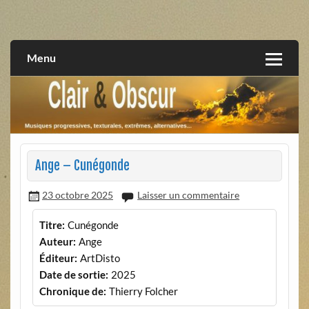
Skip
to
musiques progressives, électroniques, expérimentales,
Clair et Obscur
content
extrêmes, alternatives, texturales
Menu
Ange – Cunégonde
23 octobre 2025
Laisser un commentaire
Titre:
Cunégonde
Auteur:
Ange
Éditeur:
ArtDisto
Date de sortie:
2025
Chronique de:
Thierry Folcher