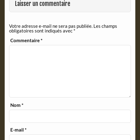
o
r
Laisser un commentaire
k
i
e
n
Votre adresse e-mail ne sera pas publiée.
Les champs
d
obligatoires sont indiqués avec
*
l
y
Commentaire
*
Nom
*
E-mail
*