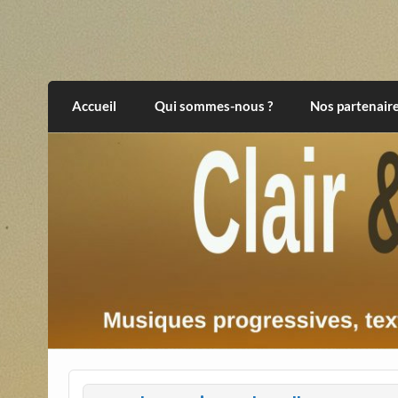
Skip
to
content
Clair et Obscur
musiques progressives, électroniques, expér
Accueil
Qui sommes-nous ?
Nos partenair