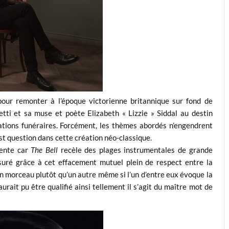
our remonter à l’époque victorienne britannique sur fond de
etti et sa muse et poète Elizabeth « Lizzie » Siddal au destin
rations funéraires. Forcément, les thèmes abordés n’engendrent
 est question dans cette création néo-classique.
sente car
The Bell
recèle des plages instrumentales de grande
assuré grâce à cet effacement mutuel plein de respect entre la
r un morceau plutôt qu’un autre même si l’un d’entre eux évoque la
urait pu être qualifié ainsi tellement il s’agit du maître mot de