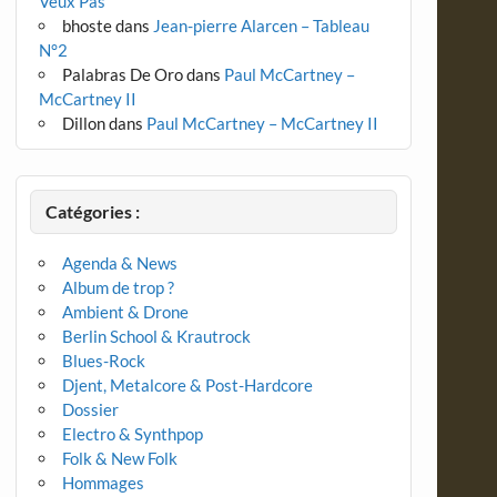
Veux Pas
bhoste
dans
Jean-pierre Alarcen – Tableau
N°2
Palabras De Oro
dans
Paul McCartney –
McCartney II
Dillon
dans
Paul McCartney – McCartney II
Catégories :
Agenda & News
Album de trop ?
Ambient & Drone
Berlin School & Krautrock
Blues-Rock
Djent, Metalcore & Post-Hardcore
Dossier
Electro & Synthpop
Folk & New Folk
Hommages