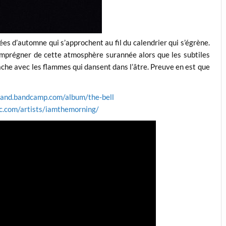
es d’automne qui s’approchent au fil du calendrier qui s’égrène.
’imprégner de cette atmosphère surannée alors que les subtiles
ache avec les flammes qui dansent dans l’âtre. Preuve en est que
band.bandcamp.com/album/the-bell
c.com/artists/iamthemorning/