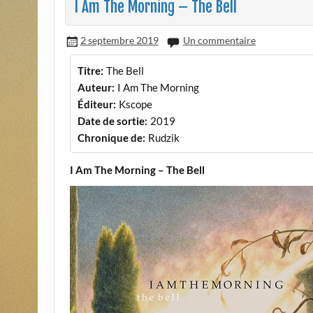
I Am The Morning – The Bell
2 septembre 2019
Un commentaire
Titre:
The Bell
Auteur:
I Am The Morning
Éditeur:
Kscope
Date de sortie:
2019
Chronique de:
Rudzik
I Am The Morning – The Bell