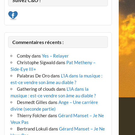
Suivez C&O !
Commentaires récents :
Comby
dans
Yes – Relayer
Christophe Sigwald
dans
Pat Metheny –
Side-Eye III+
Palabras De Oro
dans
L’IA dans la musique :
est-ce vendre son âme au diable ?
Gathering of clouds
dans
L’IA dans la
musique : est-ce vendre son âme au diable ?
Desmedt Gilles
dans
Ange – Une carrière
divine (seconde partie)
Thierry Folcher
dans
Gérard Manset – Je Ne
Veux Pas
Bertrand Lokuli
dans
Gérard Manset – Je Ne