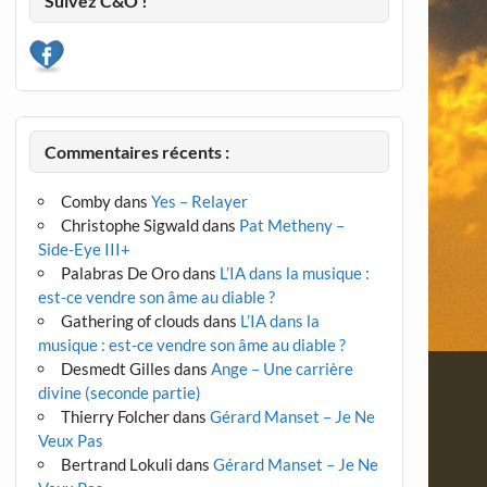
Suivez C&O !
Commentaires récents :
Comby
dans
Yes – Relayer
Christophe Sigwald
dans
Pat Metheny –
Side-Eye III+
Palabras De Oro
dans
L’IA dans la musique :
est-ce vendre son âme au diable ?
Gathering of clouds
dans
L’IA dans la
musique : est-ce vendre son âme au diable ?
Desmedt Gilles
dans
Ange – Une carrière
divine (seconde partie)
Thierry Folcher
dans
Gérard Manset – Je Ne
Veux Pas
Bertrand Lokuli
dans
Gérard Manset – Je Ne