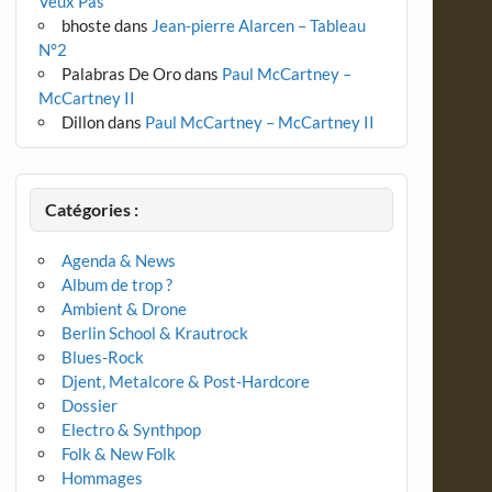
Veux Pas
bhoste
dans
Jean-pierre Alarcen – Tableau
N°2
Palabras De Oro
dans
Paul McCartney –
McCartney II
Dillon
dans
Paul McCartney – McCartney II
Catégories :
Agenda & News
Album de trop ?
Ambient & Drone
Berlin School & Krautrock
Blues-Rock
Djent, Metalcore & Post-Hardcore
Dossier
Electro & Synthpop
Folk & New Folk
Hommages