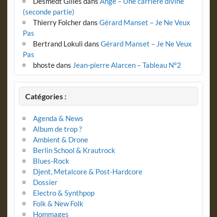
Desmedt Gilles
dans
Ange – Une carrière divine
(seconde partie)
Thierry Folcher
dans
Gérard Manset – Je Ne Veux
Pas
Bertrand Lokuli
dans
Gérard Manset – Je Ne Veux
Pas
bhoste
dans
Jean-pierre Alarcen – Tableau N°2
Catégories :
Agenda & News
Album de trop ?
Ambient & Drone
Berlin School & Krautrock
Blues-Rock
Djent, Metalcore & Post-Hardcore
Dossier
Electro & Synthpop
Folk & New Folk
Hommages