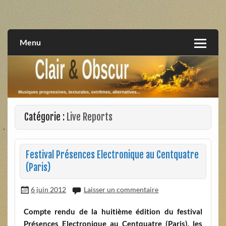
Skip
to
musiques progressives, électroniques, expérimentales,
Clair et Obscur
content
extrêmes, alternatives, texturales
Menu
Catégorie :
Live Reports
Festival Présences Electronique au Centquatre
(Paris)
6 juin 2012
Laisser un commentaire
Compte rendu de la huitième édition du festival
Présences Electronique au Centquatre (Paris), les