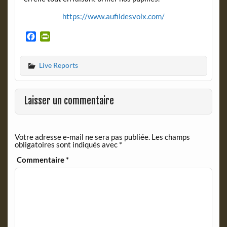
https://www.aufildesvoix.com/
F
P
a
r
c
i
Live Reports
e
n
b
t
o
F
o
r
Laisser un commentaire
k
i
e
n
Votre adresse e-mail ne sera pas publiée.
Les champs
d
obligatoires sont indiqués avec
*
l
y
Commentaire
*