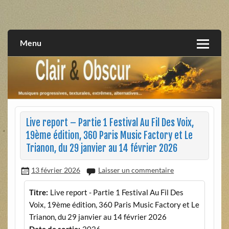
Skip
to
musiques progressives, électroniques, expérimentales,
Clair et Obscur
content
extrêmes, alternatives, texturales
Menu
Live report – Partie 1 Festival Au Fil Des Voix,
19ème édition, 360 Paris Music Factory et Le
Trianon, du 29 janvier au 14 février 2026
13 février 2026
Laisser un commentaire
Titre:
Live report - Partie 1 Festival Au Fil Des
Voix, 19ème édition, 360 Paris Music Factory et Le
Trianon, du 29 janvier au 14 février 2026
Date de sortie:
2026