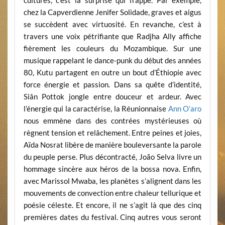
chez la Capverdienne Jenifer Solidade, graves et aigus
se succèdent avec virtuosité. En revanche, c’est à
travers une voix pétrifiante que Radjha Ally affiche
fièrement les couleurs du Mozambique. Sur une
musique rappelant le dance-punk du début des années
80, Kutu partagent en outre un bout d’Éthiopie avec
force énergie et passion. Dans sa quête d’identité,
Siân Pottok jongle entre douceur et ardeur. Avec
l’énergie qui la caractérise, la Réunionnaise
Ann O’aro
nous emmène dans des contrées mystérieuses où
règnent tension et relâchement. Entre peines et joies,
Aïda Nosrat libère de manière bouleversante la parole
du peuple perse. Plus décontracté, João Selva livre un
hommage sincère aux héros de la bossa nova. Enfin,
avec Marissol Mwaba, les planètes s’alignent dans les
mouvements de convection entre chaleur tellurique et
poésie céleste. Et encore, il ne s’agit là que des cinq
premières dates du festival. Cinq autres vous seront