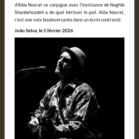
d’Aïda Nosrat se conjugue avec l’insistance de Naghib
Shanbehzadeh a de quoi hérisser le poil. Aïda Nosrat,
c’est une voix bouleversante dans un écrin contrasté.
João Selva, le 5 février 2026