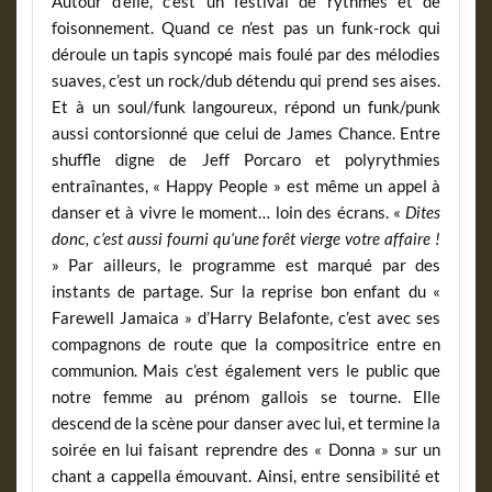
Autour d’elle, c’est un festival de rythmes et de
foisonnement. Quand ce n’est pas un funk-rock qui
déroule un tapis syncopé mais foulé par des mélodies
suaves, c’est un rock/dub détendu qui prend ses aises.
Et à un soul/funk langoureux, répond un funk/punk
aussi contorsionné que celui de James Chance. Entre
shuffle digne de Jeff Porcaro et polyrythmies
entraînantes, « Happy People » est même un appel à
danser et à vivre le moment… loin des écrans. «
Dites
donc, c’est aussi fourni qu’une forêt vierge votre affaire !
» Par ailleurs, le programme est marqué par des
instants de partage. Sur la reprise bon enfant du «
Farewell Jamaica » d’Harry Belafonte, c’est avec ses
compagnons de route que la compositrice entre en
communion. Mais c’est également vers le public que
notre femme au prénom gallois se tourne. Elle
descend de la scène pour danser avec lui, et termine la
soirée en lui faisant reprendre des « Donna » sur un
chant a cappella émouvant. Ainsi, entre sensibilité et