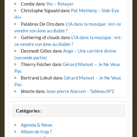
Comby
dans
Yes – Relayer
Christophe Sigwald
dans
Pat Metheny – Side-Eye
III+
Palabras De Oro
dans
L’IA dans la musique : est-ce
vendre son âme au diable ?
Gathering of clouds
dans
L’IA dans la musique : est-
ce vendre son âme au diable ?
Desmedt Gilles
dans
Ange – Une carrière divine
(seconde partie)
Thierry Folcher
dans
Gérard Manset – Je Ne Veux
Pas
Bertrand Lokuli
dans
Gérard Manset – Je Ne Veux
Pas
bhoste
dans
Jean-pierre Alarcen – Tableau N°2
Catégories :
Agenda & News
Album de trop ?