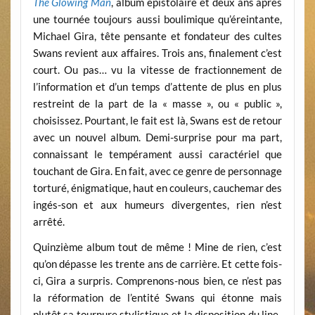
The Glowing Man
, album épistolaire et deux ans après
une tournée toujours aussi boulimique qu’éreintante,
Michael Gira, tête pensante et fondateur des cultes
Swans revient aux affaires. Trois ans, finalement c’est
court. Ou pas… vu la vitesse de fractionnement de
l’information et d’un temps d’attente de plus en plus
restreint de la part de la « masse », ou « public »,
choisissez. Pourtant, le fait est là, Swans est de retour
avec un nouvel album. Demi-surprise pour ma part,
connaissant le tempérament aussi caractériel que
touchant de Gira. En fait, avec ce genre de personnage
torturé, énigmatique, haut en couleurs, cauchemar des
ingés-son et aux humeurs divergentes, rien n’est
arrêté.
Quinzième album tout de même ! Mine de rien, c’est
qu’on dépasse les trente ans de carrière. Et cette fois-
ci, Gira a surpris. Comprenons-nous bien, ce n’est pas
la réformation de l’entité Swans qui étonne mais
plutôt sa tournure stylistique et la disposition du line-