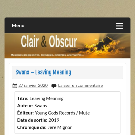
Skip
to
musiques progressives, électroniques, expérimentales,
Clair et Obscur
content
extrêmes, alternatives, texturales
Menu
Swans – Leaving Meaning
27 janvier 2020
Laisser un commentaire
Titre:
Leaving Meaning
Auteur:
Swans
Éditeur:
Young Gods Records / Mute
Date de sortie:
2019
Chronique de:
Jéré Mignon