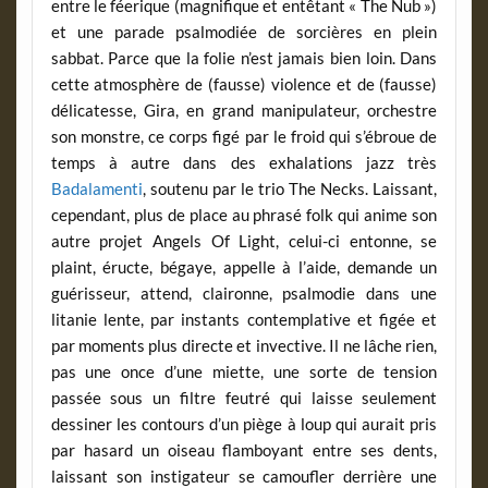
entre le féerique (magnifique et entêtant « The Nub »)
et une parade psalmodiée de sorcières en plein
sabbat. Parce que la folie n’est jamais bien loin. Dans
cette atmosphère de (fausse) violence et de (fausse)
délicatesse, Gira, en grand manipulateur, orchestre
son monstre, ce corps figé par le froid qui s’ébroue de
temps à autre dans des exhalations jazz très
Badalamenti
, soutenu par le trio The Necks. Laissant,
cependant, plus de place au phrasé folk qui anime son
autre projet Angels Of Light, celui-ci entonne, se
plaint, éructe, bégaye, appelle à l’aide, demande un
guérisseur, attend, claironne, psalmodie dans une
litanie lente, par instants contemplative et figée et
par moments plus directe et invective. Il ne lâche rien,
pas une once d’une miette, une sorte de tension
passée sous un filtre feutré qui laisse seulement
dessiner les contours d’un piège à loup qui aurait pris
par hasard un oiseau flamboyant entre ses dents,
laissant son instigateur se camoufler derrière une